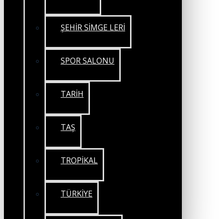
ŞEHİR SİMGE LERİ
SPOR SALONU
TARİH
TAŞ
TROPİKAL
TÜRKİYE