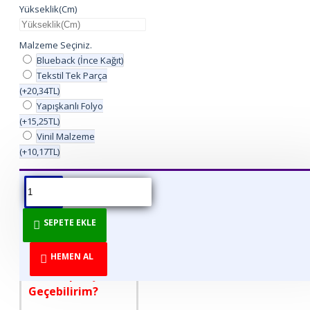
Yükseklik(Cm)
Malzeme Seçiniz.
Blueback (İnce Kağıt)
Tekstil Tek Parça
(+20,34TL)
Yapışkanlı Folyo
(+15,25TL)
Vinil Malzeme
(+10,17TL)
ÜRÜN BILGISI
ÜRÜN YORUMLARI
BEDEN TABLOSU
SEPETE EKLE
DİREKT ÜRETİCİDEN
TÜKETİCİYE!
HEMEN AL
Nasıl Sipariş
Geçebilirim?