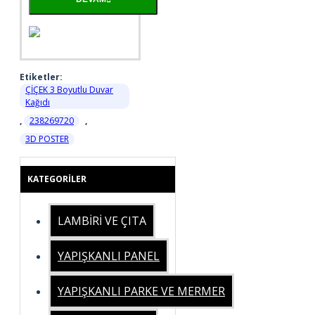
Etiketler:
ÇİÇEK 3 Boyutlu Duvar
Kağıdı
,
238269720
,
3D POSTER
KATEGORILER
LAMBİRİ VE ÇITA
YAPIŞKANLI PANEL
YAPIŞKANLI PARKE VE MERMER