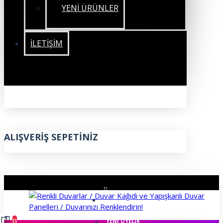
YENİ ÜRÜNLER
İLETIŞIM
ALIŞVERIŞ SEPETINIZ
ÜYE GIRIŞI
0
YENI ÜYELIK