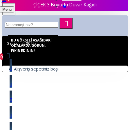
ÇİÇEK 3 Boyutlu Duvar Kağıdı
Menu
BU GÖRSELI AŞAĞIDAKI
0 ürün - 0,00TL
ODALARDA GÖRÜN,
FIKIR EDININ!
0
Alışveriş sepetiniz boş!