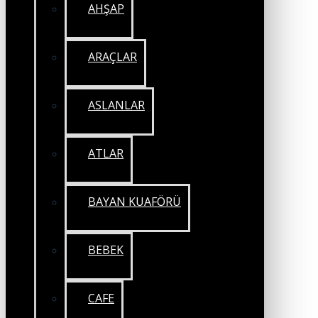
AHŞAP
ARAÇLAR
ASLANLAR
ATLAR
BAYAN KUAFÖRÜ
BEBEK
CAFE