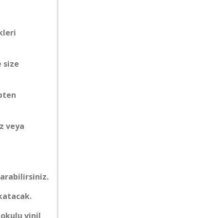
leri
e size
epten
ez veya
arabilirsiniz.
 katacak.
okulu vinil