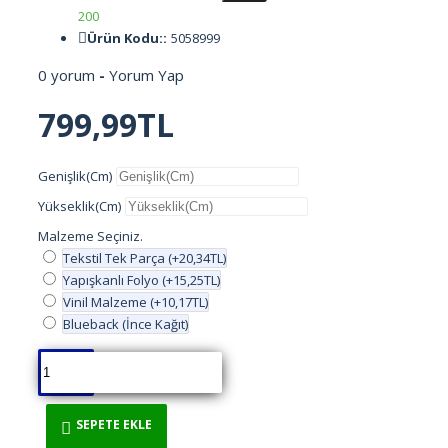
200
CAFE
Ürün Kodu::
5058999
0 yorum
-
Yorum Yap
ÇİÇEKLER
799,99TL
ÇOCUKLAR
Genişlik(Cm)
DENİZ OKYANUS
Yükseklik(Cm)
Malzeme Seçiniz.
DENİZLATI AKVARYUM
Tekstil Tek Parça
(+20,34TL)
Yapışkanlı Folyo
(+15,25TL)
DERİNLİK
Vinil Malzeme
(+10,17TL)
Blueback (İnce Kağıt)
DİNİ
DOĞA
SEPETE EKLE