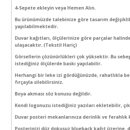
KÖPRÜ
4-Sepete ekleyin veya Hemen Alın.
MERMER
Bu ürünümüzde talebinize göre tasarım değişiklik
yapılabilmektedir.
MOBİLYA
Duvar kağıtları, ölçülerinize göre parçalar halind
ulaşacaktır. (Tekstil Hariç)
PALMİYE
Görsellerin çözünürlükleri çok yüksektir. Bu seb
istediğiniz ölçülerde baskı yapılabilir.
PENCERE
Herhangi bir leke izi gördüğünüzde, rahatlıkla b
fırçayla silebilirsiniz.
ŞEHİR SİMGE LERİ
Boya akması söz konusu değildir.
SPOR SALONU
Kendi logonuzu istediğiniz yazıları ekletebilir, çık
TARİH
Duvar posteri mekanlarınıza derinlik ve ferahlık
Posterinizi düz dokusuz blueback kağıt üzerine, d
TAŞ