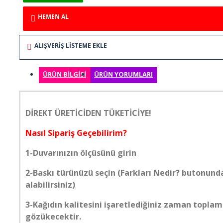
ELİT MODERN 5D
HEMEN AL
ERKEK BERBER
ALIŞVERIŞ LISTEME EKLE
GÖKYÜZÜ
ÜRÜN BILGISI
ÜRÜN YORUMLARI
GÜN BATIMI
DİREKT ÜRETİCİDEN TÜKETİCİYE!
HARİTA OFİS
Nasıl Sipariş Geçebilirim?
HAYVANLAR
1-Duvarınızın ölçüsünü girin
2-Baskı türünüzü seçin (Farkları Nedir? butonunda
KABARTMA
alabilirsiniz)
KIZ ÇOCUK
3-Kağıdın kalitesini işaretlediğiniz zaman toplam
gözükecektir.