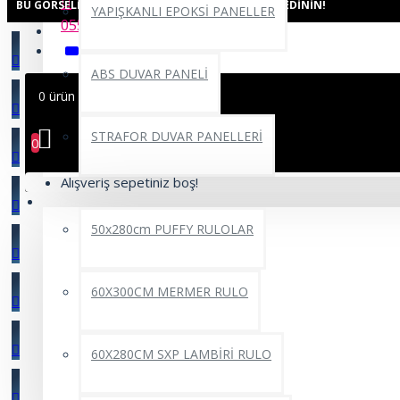
BU GÖRSELI AŞAĞIDAKI ODALARDA GÖRÜN, FIKIR EDININ!
YAPIŞKANLI EPOKSİ PANELLER
0552 662 22 69
ABS DUVAR PANELİ
0 ürün - 0,00TL
STRAFOR DUVAR PANELLERİ
0
Alışveriş sepetiniz boş!
YAPIŞKANLI RULO ÜRÜNLER
50x280cm PUFFY RULOLAR
60X300CM MERMER RULO
60X280CM SXP LAMBİRİ RULO