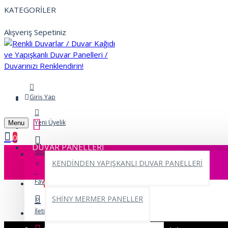
KATEGORİLER
Alışveriş Sepetiniz
Giriş Yap
Yeni Üyelik
Menu
0
DUVAR PANELLERİ
Siparişlerim
KENDİNDEN YAPIŞKANLI DUVAR PANELLERİ
Favorilerim
0
SHİNY MERMER PANELLER
İletişim