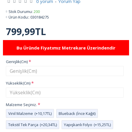
0 yorum
-
Yorum Yap
Stok Durumu:
200
Ürün Kodu::
030184275
799,99TL
Bu Üründe Fiyatımız Metrekare Üzerindendir
Genişlik(Cm)
Yükseklik(Cm)
Malzeme Seçiniz.
Vinil Malzeme
(+10,17TL)
Blueback (İnce Kağıt)
Tekstil Tek Parça
(+20,34TL)
Yapışkanlı Folyo
(+15,25TL)