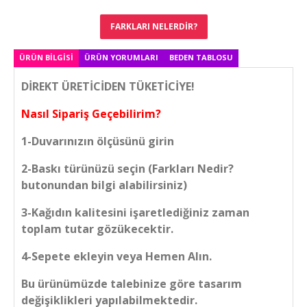
FARKLARI NELERDIR?
ÜRÜN BILGISI
ÜRÜN YORUMLARI
BEDEN TABLOSU
DİREKT ÜRETİCİDEN TÜKETİCİYE!
Nasıl Sipariş Geçebilirim?
1-Duvarınızın ölçüsünü girin
2-Baskı türünüzü seçin (Farkları Nedir?
butonundan bilgi alabilirsiniz)
3-Kağıdın kalitesini işaretlediğiniz zaman
toplam tutar gözükecektir.
4-Sepete ekleyin veya Hemen Alın.
Bu ürünümüzde talebinize göre tasarım
değişiklikleri yapılabilmektedir.