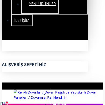
YENİ ÜRÜNLER
İLETIŞIM
ALIŞVERIŞ SEPETINIZ
ÜYE GIRIŞI
0
YENI ÜYELIK