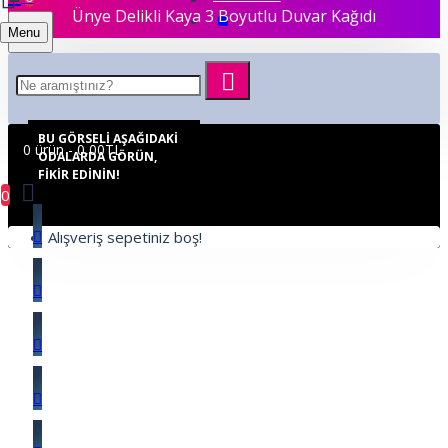
Ünye Delikli Kaya 3 Boyutlu Duvar Kağıdı
Menu
BU GÖRSELI AŞAĞIDAKI
0 ürün - 0,00TL
ODALARDA GÖRÜN,
FIKIR EDININ!
0
Alışveriş sepetiniz boş!