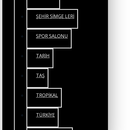
ŞEHİR SİMGE LERİ
SPOR SALONU
TARİH
TAŞ
TROPİKAL
TÜRKİYE