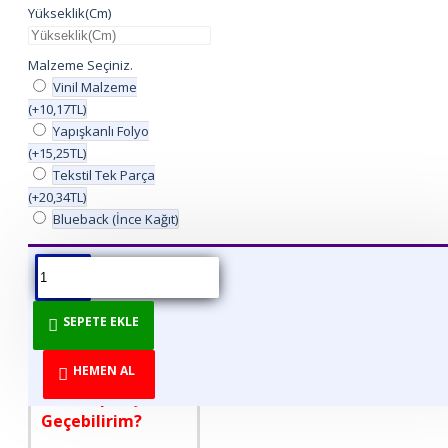
Yükseklik(Cm)
Malzeme Seçiniz.
Vinil Malzeme
(+10,17TL)
Yapışkanlı Folyo
(+15,25TL)
Tekstil Tek Parça
(+20,34TL)
Blueback (İnce Kağıt)
ÜRÜN BILGISI
ÜRÜN YORUMLARI
BEDEN TABLOSU
SEPETE EKLE
DİREKT ÜRETİCİDEN
TÜKETİCİYE!
HEMEN AL
Nasıl Sipariş
Geçebilirim?