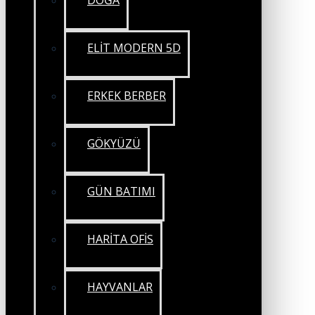
DOĞA
ELİT MODERN 5D
ERKEK BERBER
GÖKYÜZÜ
GÜN BATIMI
HARİTA OFİS
HAYVANLAR