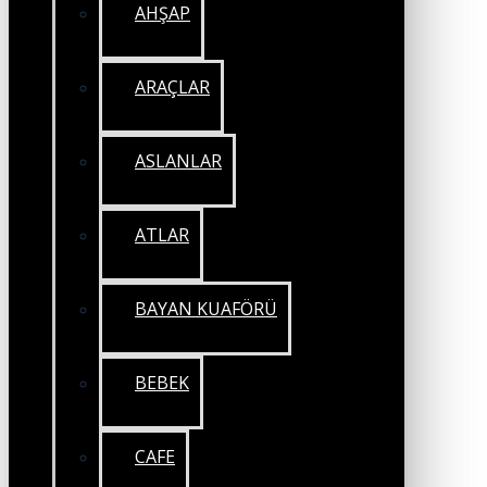
AHŞAP
ARAÇLAR
ASLANLAR
ATLAR
BAYAN KUAFÖRÜ
BEBEK
CAFE