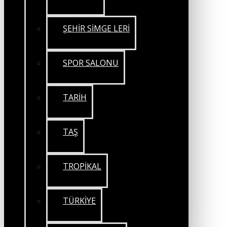
ŞEHİR SİMGE LERİ
SPOR SALONU
TARİH
TAŞ
TROPİKAL
TÜRKİYE