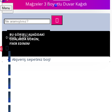
Mağzeler 3 Boyutlu Duvar Kağıdı
Menu
BU GÖRSELI AŞAĞIDAKI
0 ürün - 0,00TL
ODALARDA GÖRÜN,
FIKIR EDININ!
0
Alışveriş sepetiniz boş!