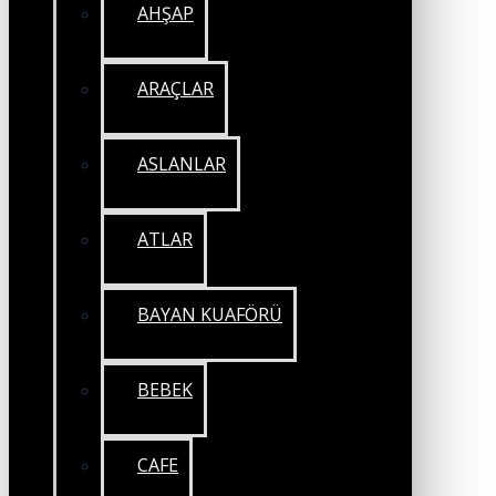
AHŞAP
ARAÇLAR
ASLANLAR
ATLAR
BAYAN KUAFÖRÜ
BEBEK
CAFE