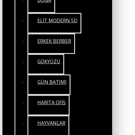
DOĞA
ELİT MODERN 5D
ERKEK BERBER
GÖKYÜZÜ
GÜN BATIMI
HARİTA OFİS
HAYVANLAR