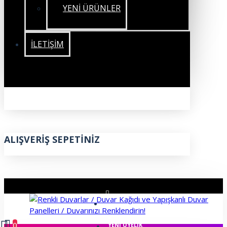
YENİ ÜRÜNLER
İLETIŞIM
ALIŞVERIŞ SEPETINIZ
ÜYE GIRIŞI
0
YENI ÜYELIK