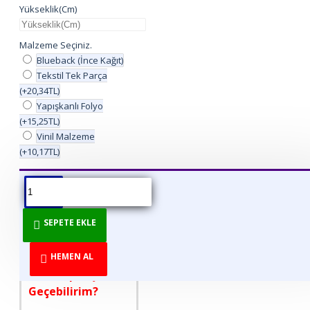
Yükseklik(Cm)
Malzeme Seçiniz.
Blueback (İnce Kağıt)
Tekstil Tek Parça
(+20,34TL)
Yapışkanlı Folyo
(+15,25TL)
Vinil Malzeme
(+10,17TL)
ÜRÜN BILGISI
ÜRÜN YORUMLARI
BEDEN TABLOSU
SEPETE EKLE
DİREKT ÜRETİCİDEN
TÜKETİCİYE!
HEMEN AL
Nasıl Sipariş
Geçebilirim?