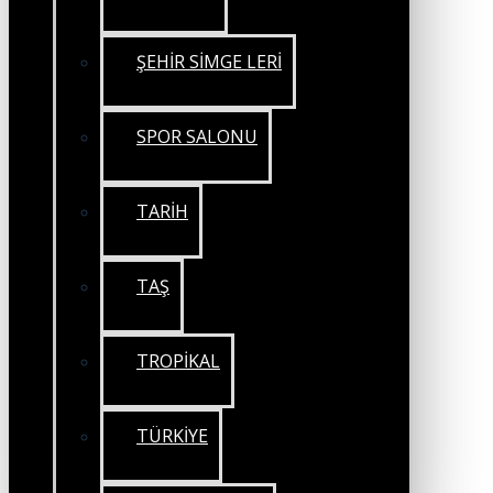
ŞEHİR SİMGE LERİ
SPOR SALONU
TARİH
TAŞ
TROPİKAL
TÜRKİYE