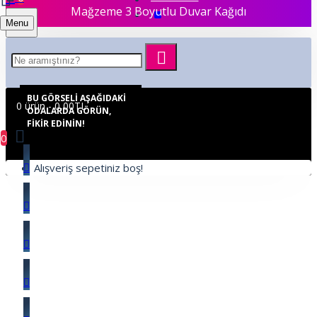
Mağzeme 3 Boyutlu Duvar Kağıdı
Menu
BU GÖRSELI AŞAĞIDAKI
0 ürün - 0,00TL
ODALARDA GÖRÜN,
FIKIR EDININ!
0
Alışveriş sepetiniz boş!