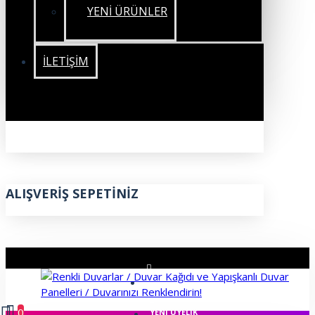
YENİ ÜRÜNLER
İLETIŞIM
ALIŞVERIŞ SEPETINIZ
ÜYE GIRIŞI
0
YENI ÜYELIK