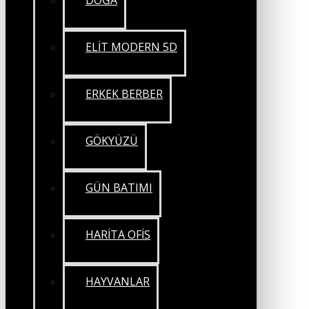
DOĞA
ELİT MODERN 5D
ERKEK BERBER
GÖKYÜZÜ
GÜN BATIMI
HARİTA OFİS
HAYVANLAR