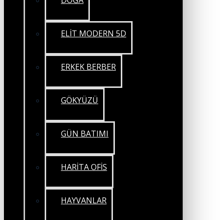
DOĞA
ELİT MODERN 5D
ERKEK BERBER
GÖKYÜZÜ
GÜN BATIMI
HARİTA OFİS
HAYVANLAR