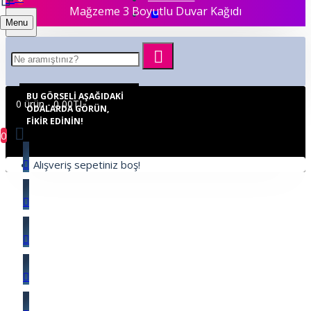
Mağzeme 3 Boyutlu Duvar Kağıdı
Menu
BU GÖRSELI AŞAĞIDAKI
0 ürün - 0,00TL
ODALARDA GÖRÜN,
FIKIR EDININ!
0
Alışveriş sepetiniz boş!