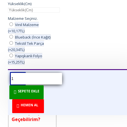
Yükseklik(Cm)
Malzeme Seçiniz.
Vinil Malzeme
(+10,17TL)
Blueback (İnce Kağıt)
Tekstil Tek Parça
(+20,34TL)
Yapışkanlı Folyo
(+15,25TL)
ÜRÜN BILGISI
ÜRÜN YORUMLARI
BEDEN TABLOSU
SEPETE EKLE
DİREKT ÜRETİCİDEN
TÜKETİCİYE!
HEMEN AL
Nasıl Sipariş
Geçebilirim?