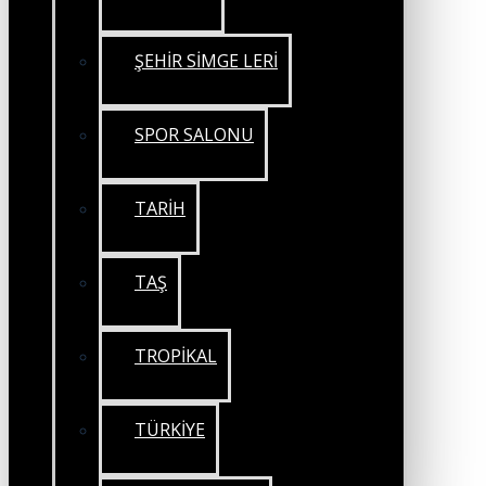
ŞEHİR SİMGE LERİ
SPOR SALONU
TARİH
TAŞ
TROPİKAL
TÜRKİYE