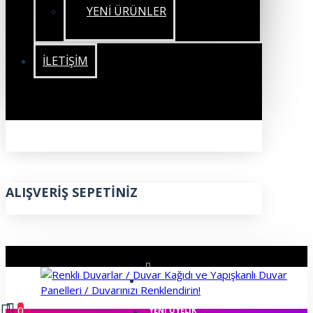
YENİ ÜRÜNLER
İLETIŞIM
ALIŞVERIŞ SEPETINIZ
ÜYE GIRIŞI
0
YENI ÜYELIK