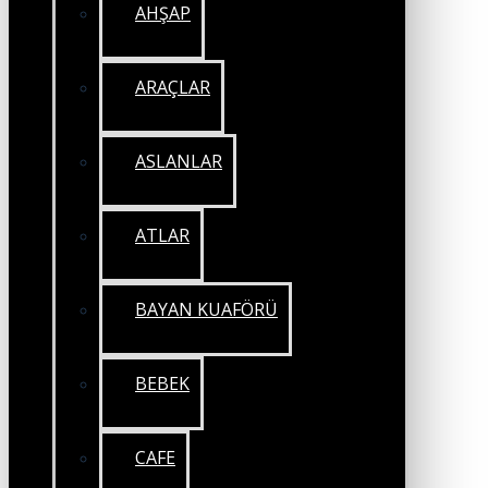
AHŞAP
ARAÇLAR
ASLANLAR
ATLAR
BAYAN KUAFÖRÜ
BEBEK
CAFE