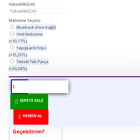
Yükseklik(Cm)
Malzeme Seçiniz.
Blueback (İnce Kağıt)
Vinil Malzeme
(+10,17TL)
Yapışkanlı Folyo
(+15,25TL)
Tekstil Tek Parça
(+20,34TL)
ÜRÜN BILGISI
ÜRÜN YORUMLARI
BEDEN TABLOSU
SEPETE EKLE
DİREKT ÜRETİCİDEN
TÜKETİCİYE!
HEMEN AL
Nasıl Sipariş
Geçebilirim?