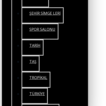
ŞEHİR SİMGE LERİ
SPOR SALONU
TARİH
TAŞ
TROPİKAL
TÜRKİYE