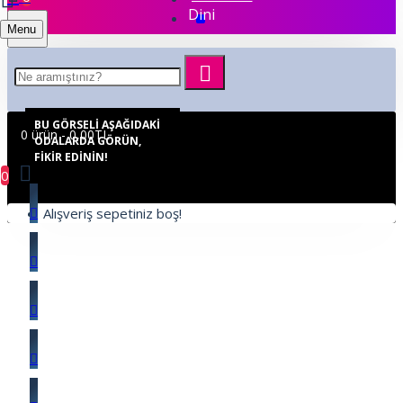
Dini
Menu
BU GÖRSELI AŞAĞIDAKI
0 ürün - 0,00TL
ODALARDA GÖRÜN,
FIKIR EDININ!
0
Alışveriş sepetiniz boş!