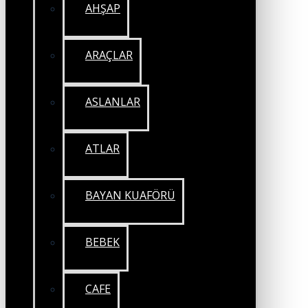
AHŞAP
ARAÇLAR
ASLANLAR
ATLAR
BAYAN KUAFÖRÜ
BEBEK
CAFE