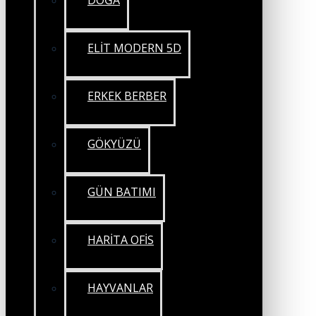
DOĞA
ELİT MODERN 5D
ERKEK BERBER
GÖKYÜZÜ
GÜN BATIMI
HARİTA OFİS
HAYVANLAR