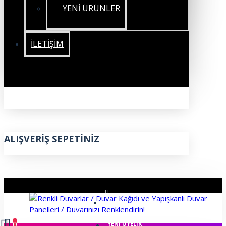
YENİ ÜRÜNLER
İLETIŞIM
ALIŞVERIŞ SEPETINIZ
ÜYE GIRIŞI
0
YENI ÜYELIK