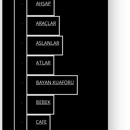
AHŞAP
ARAÇLAR
ASLANLAR
ATLAR
BAYAN KUAFÖRÜ
BEBEK
CAFE