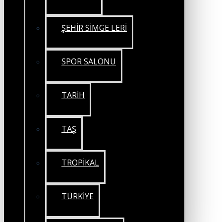
ŞEHİR SİMGE LERİ
SPOR SALONU
TARİH
TAŞ
TROPİKAL
TÜRKİYE