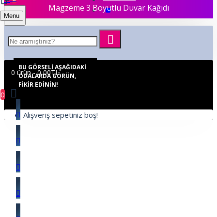
Magzeme 3 Boyutlu Duvar Kağıdı
Menu
BU GÖRSELI AŞAĞIDAKI
0 ürün - 0,00TL
ODALARDA GÖRÜN,
FIKIR EDININ!
0
Alışveriş sepetiniz boş!