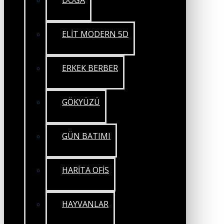
DOĞA
ELİT MODERN 5D
ERKEK BERBER
GÖKYÜZÜ
GÜN BATIMI
HARİTA OFİS
HAYVANLAR