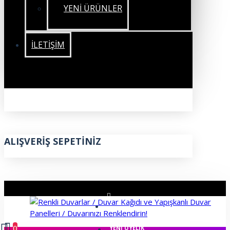
YENİ ÜRÜNLER
İLETIŞIM
ALIŞVERIŞ SEPETINIZ
ÜYE GIRIŞI
0
YENI ÜYELIK