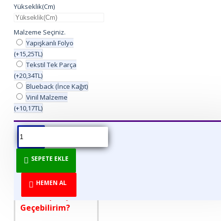
Yükseklik(Cm)
Malzeme Seçiniz.
Yapışkanlı Folyo
(+15,25TL)
Tekstil Tek Parça
(+20,34TL)
Blueback (İnce Kağıt)
Vinil Malzeme
(+10,17TL)
ÜRÜN BILGISI
ÜRÜN YORUMLARI
BEDEN TABLOSU
SEPETE EKLE
DİREKT ÜRETİCİDEN
TÜKETİCİYE!
HEMEN AL
Nasıl Sipariş
Geçebilirim?