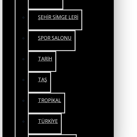
ŞEHİR SİMGE LERİ
SPOR SALONU
TARİH
TAŞ
TROPİKAL
TÜRKİYE