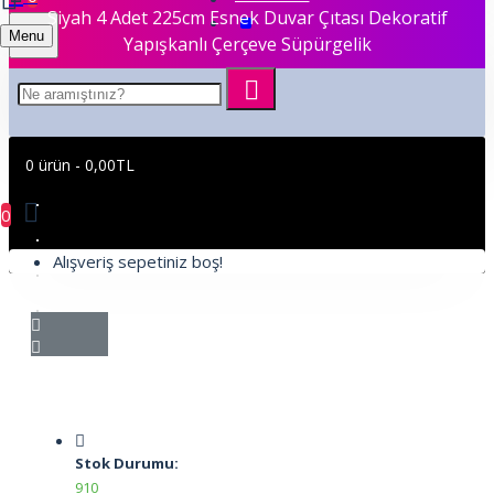
Siyah 4 Adet 225cm Esnek Duvar Çıtası Dekoratif
Menu
Yapışkanlı Çerçeve Süpürgelik
0 ürün - 0,00TL
0
Alışveriş sepetiniz boş!
Stok Durumu:
910