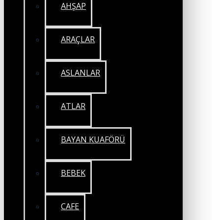
AHŞAP
ARAÇLAR
ASLANLAR
ATLAR
BAYAN KUAFÖRÜ
BEBEK
CAFE