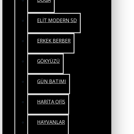
DOĞA
ELİT MODERN 5D
ERKEK BERBER
GÖKYÜZÜ
GÜN BATIMI
HARİTA OFİS
HAYVANLAR