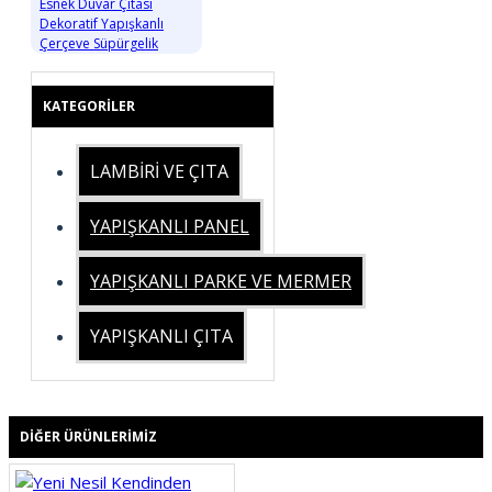
Esnek Duvar Çıtası
Dekoratif Yapışkanlı
Çerçeve Süpürgelik
KATEGORILER
LAMBİRİ VE ÇITA
YAPIŞKANLI PANEL
YAPIŞKANLI PARKE VE MERMER
YAPIŞKANLI ÇITA
DIĞER ÜRÜNLERIMIZ