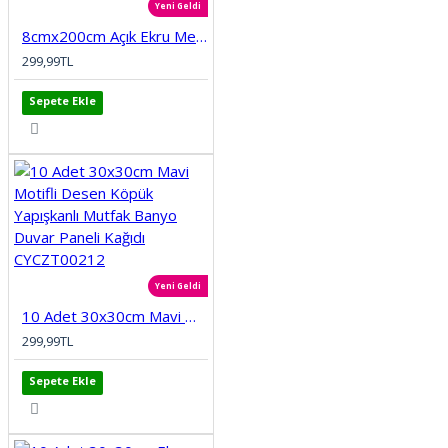
Yeni Geldi
8cmx200cm Açık Ekru Meva Kendinden Yapışkanlı Kauçuk Kenar Koruma Bebek Çocuk Kenar Darbe Koruma
299,99TL
Sepete Ekle
Yeni Geldi
10 Adet 30x30cm Mavi Motifli Desen Köpük Yapışkanlı Mutfak Banyo Duvar Paneli Kağıdı CYCZT00212
299,99TL
Sepete Ekle