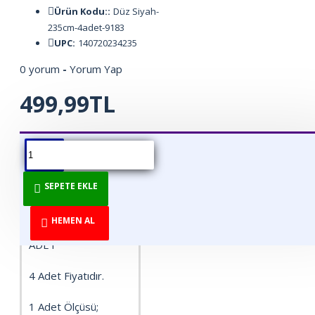
Ürün Kodu::
Düz Siyah-
235cm-4adet-9183
UPC:
140720234235
0 yorum
-
Yorum Yap
499,99TL
ÜRÜN BILGISI
ÜRÜN YORUMLARI
BEDEN TABLOSU
KENDİNDEN
SEPETE EKLE
YAPIŞKANLI
SÜNGER SİYAH
HEMEN AL
DEKORATİF ÇITA 4
ADET
4 Adet Fiyatıdır.
1 Adet Ölçüsü;