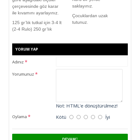
saklayınız.
çerçevesinde göz karar
ile kıvamını ayarlayınız.
Çocuklardan uzak
tutunuz.
125 gr’lık tutkal için 3-4 lt
(2-4 Rulo) 250 gr’lık
YORUM YAP
Adınız
Yorumunuz
Not:
HTML'e dönüştürülmez!
Kötü
İyi
Oylama
DEVAM