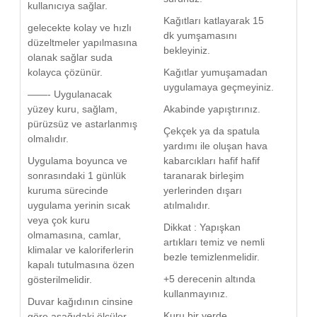
kullanıcıya sağlar.
Kağıtları katlayarak 15
gelecekte kolay ve hızlı
dk yumşamasını
düzeltmeler yapılmasına
bekleyiniz.
olanak sağlar suda
kolayca çözünür.
Kağıtlar yumuşamadan
uygulamaya geçmeyiniz.
——- Uygulanacak
yüzey kuru, sağlam,
Akabinde yapıştırınız.
pürüzsüz ve astarlanmış
Çekçek ya da spatula
olmalıdır.
yardımı ile oluşan hava
Uygulama boyunca ve
kabarcıkları hafif hafif
sonrasındaki 1 günlük
taranarak birleşim
kuruma sürecinde
yerlerinden dışarı
uygulama yerinin sıcak
atılmalıdır.
veya çok kuru
Dikkat : Yapışkan
olmamasına, camlar,
artıkları temiz ve nemli
klimalar ve kaloriferlerin
bezle temizlenmelidir.
kapalı tutulmasına özen
+5 derecenin altında
gösterilmelidir.
kullanmayınız.
Duvar kağıdının cinsine
Kuru bir yerde
göre aşağıdaki ölçüler