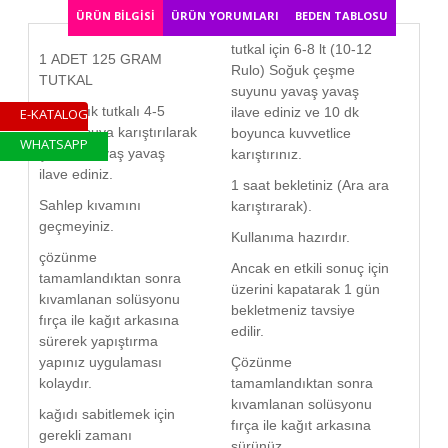
ÜRÜN BILGISI
ÜRÜN YORUMLARI
BEDEN TABLOSU
tutkal için 6-8 lt (10-12
1 ADET 125 GRAM
Rulo) Soğuk çeşme
TUTKAL
suyunu yavaş yavaş
125 gr lık tutkalı 4-5
ilave ediniz ve 10 dk
E-KATALOG
Litrelik suya karıştırılarak
boyunca kuvvetlice
WHATSAPP
şekilde yavaş yavaş
karıştırınız.
ilave ediniz.
1 saat bekletiniz (Ara ara
Sahlep kıvamını
karıştırarak).
geçmeyiniz.
Kullanıma hazırdır.
çözünme
Ancak en etkili sonuç için
tamamlandıktan sonra
üzerini kapatarak 1 gün
kıvamlanan solüsyonu
bekletmeniz tavsiye
fırça ile kağıt arkasına
edilir.
sürerek yapıştırma
yapınız uygulaması
Çözünme
kolaydır.
tamamlandıktan sonra
kıvamlanan solüsyonu
kağıdı sabitlemek için
fırça ile kağıt arkasına
gerekli zamanı
sürünüz.