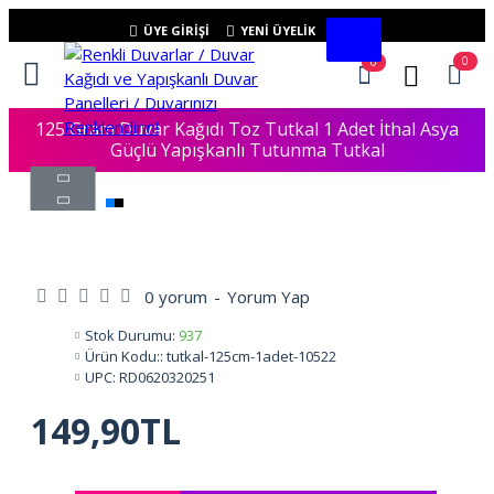
ÜYE GIRIŞI
YENI ÜYELIK
0
0
125 Gram Duvar Kağıdı Toz Tutkal 1 Adet İthal Asya
Güçlü Yapışkanlı Tutunma Tutkal
0 yorum
-
Yorum Yap
Stok Durumu:
937
Ürün Kodu::
tutkal-125cm-1adet-10522
UPC:
RD0620320251
149,90TL