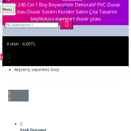
4 x 240 Cm 1 Boy Boyanabilir Dekoratif PVC Duvar
Menu
Çıtası Duvar Süsleri Koridor Salon Çıta Tasarım
beylikdüzü esenyurt duvar çıtası
0 ürün - 0,00TL
0
Alışveriş sepetiniz boş!
Stok Durumu: