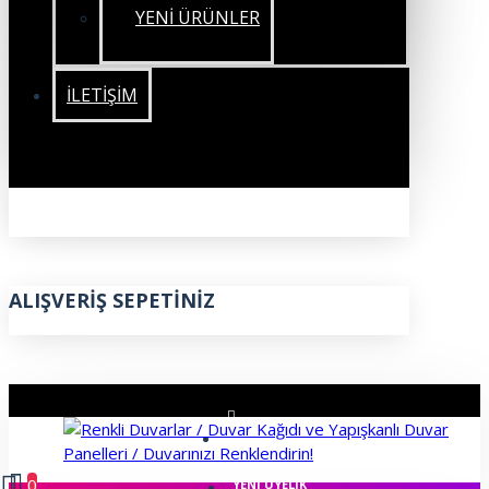
YENİ ÜRÜNLER
İLETIŞIM
ALIŞVERIŞ SEPETINIZ
ÜYE GIRIŞI
0
YENI ÜYELIK