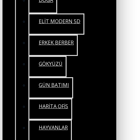
DOĞA
ELİT MODERN 5D
ERKEK BERBER
GÖKYÜZÜ
GÜN BATIMI
HARİTA OFİS
HAYVANLAR