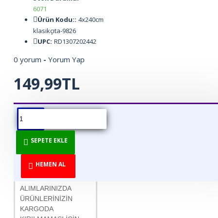
6071
Ürün Kodu::
4x240cm
klasikçıta-9826
UPC:
RD1307202442
0 yorum
-
Yorum Yap
149,99TL
ÜRÜN BILGISI
ÜRÜN YORUMLARI
BEDEN TABLOSU
* 1 adet fiyatıdır
SEPETE EKLE
* 4 cm eninde * 240
cm uzunluğundadır.
HEMEN AL
* 6 BOY ALTINDAKİ
ALIMLARINIZDA
ÜRÜNLERİNİZİN
KARGODA