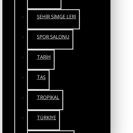
ŞEHİR SİMGE LERİ
SPOR SALONU
TARİH
TAŞ
TROPİKAL
TÜRKİYE