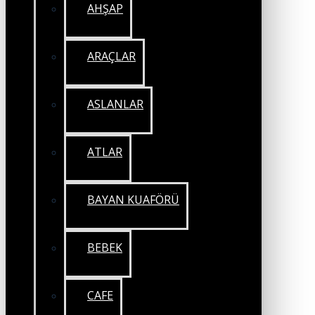
AHŞAP
ARAÇLAR
ASLANLAR
ATLAR
BAYAN KUAFÖRÜ
BEBEK
CAFE