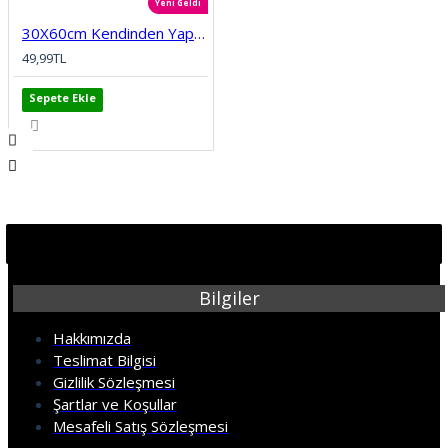
Yeni Geldi
30X60cm Kendinden Yapışkanlı Duvar,banyo,tezgah arası kaplama Duvar Paneli Kağıdı Sticker CYCZT00239
49,99TL
Sepete Ekle
Bilgiler
Hakkımızda
Teslimat Bilgisi
Gizlilik Sözleşmesi
Şartlar ve Koşullar
Mesafeli Satış Sözleşmesi