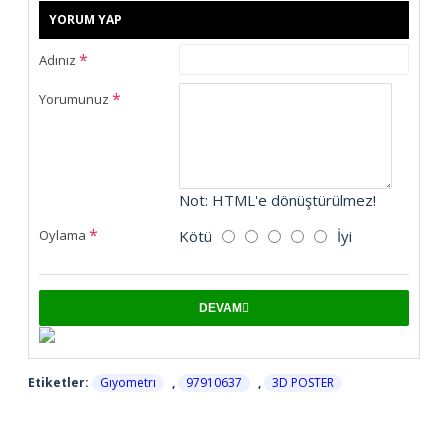
YORUM YAP
Adınız
Yorumunuz
Not:
HTML'e dönüştürülmez!
Kötü
İyi
Oylama
DEVAM
Etiketler:
Gıyometrı
,
97910637
,
3D POSTER