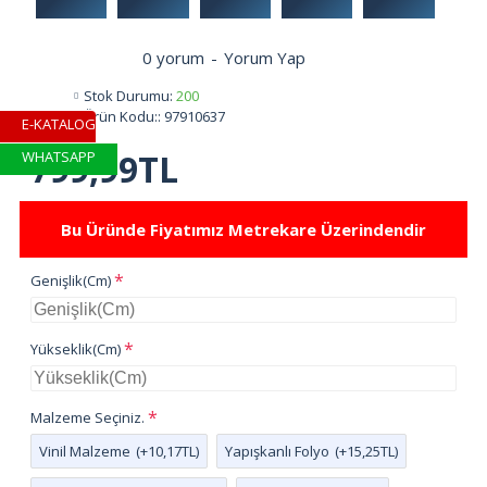
0 yorum
-
Yorum Yap
Stok Durumu:
200
Ürün Kodu::
97910637
E-KATALOG
799,99TL
WHATSAPP
Bu Üründe Fiyatımız Metrekare Üzerindendir
Genişlik(Cm)
Yükseklik(Cm)
Malzeme Seçiniz.
Vinil Malzeme
(+10,17TL)
Yapışkanlı Folyo
(+15,25TL)