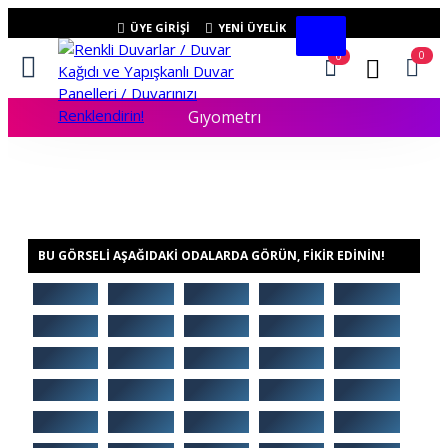
ÜYE GIRIŞI
YENI ÜYELIK
0
0
Gıyometrı
BU GÖRSELI AŞAĞIDAKI ODALARDA GÖRÜN, FIKIR EDININ!