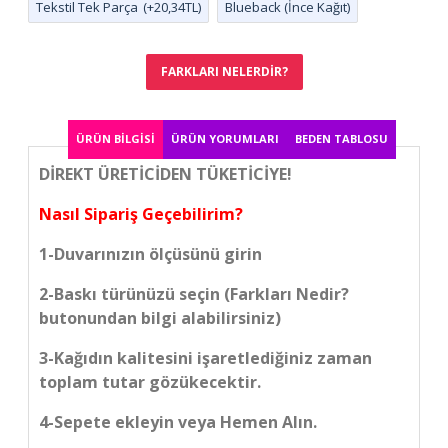
Tekstil Tek Parça
(+20,34TL)
Blueback (İnce Kağıt)
FARKLARI NELERDIR?
ÜRÜN BILGISI
ÜRÜN YORUMLARI
BEDEN TABLOSU
DİREKT ÜRETİCİDEN TÜKETİCİYE!
Nasıl Sipariş Geçebilirim?
1-Duvarınızın ölçüsünü girin
2-Baskı türünüzü seçin (Farkları Nedir?
butonundan bilgi alabilirsiniz)
3-Kağıdın kalitesini işaretlediğiniz zaman
toplam tutar gözükecektir.
4-Sepete ekleyin veya Hemen Alın.