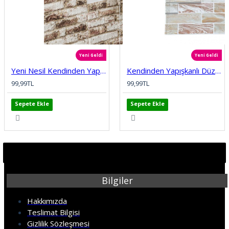
Yeni Geldi
Yeni Geldi
Yeni Nesil Kendinden Yapışkanlı Esnek Sünger Renkli 3D Taş Tuğla Desen Duvar Kağıdı Paneli nw208
Kendinden Yapışkanlı Düz Tuğla Desenli 3D Gri 68cmx68cm Salon Ev Köpük Duvar Paneli Kağıdı NW197
99,99TL
99,99TL
Sepete Ekle
Sepete Ekle
Bilgiler
Hakkımızda
Teslimat Bilgisi
Gizlilik Sözleşmesi