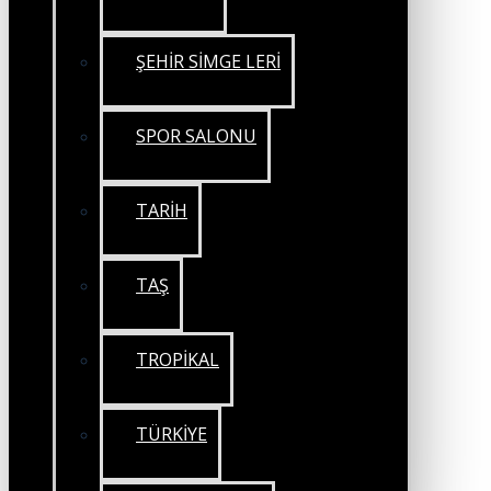
ŞEHİR SİMGE LERİ
SPOR SALONU
TARİH
TAŞ
TROPİKAL
TÜRKİYE