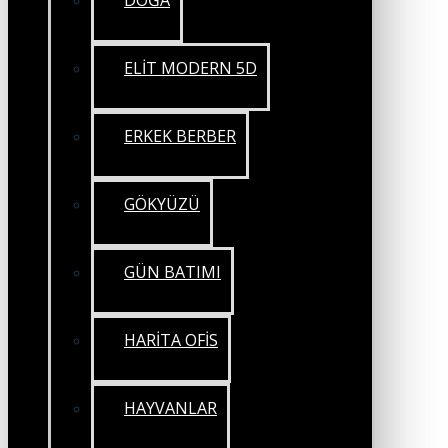
DOĞA
ELİT MODERN 5D
ERKEK BERBER
GÖKYÜZÜ
GÜN BATIMI
HARİTA OFİS
HAYVANLAR