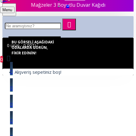
Mağzeler 3 Boyutlu Duvar Kağıdı
Menu
BU GÖRSELI AŞAĞIDAKI
0 ürün - 0,00TL
ODALARDA GÖRÜN,
FIKIR EDININ!
0
Alışveriş sepetiniz boş!