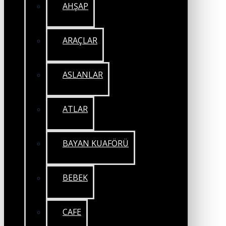
AHŞAP
ARAÇLAR
ASLANLAR
ATLAR
BAYAN KUAFÖRÜ
BEBEK
CAFE