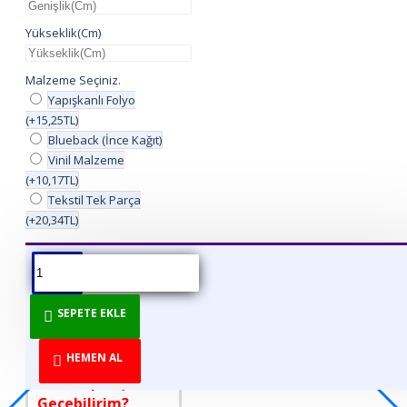
Yükseklik(Cm)
Malzeme Seçiniz.
Yapışkanlı Folyo
(+15,25TL)
Blueback (İnce Kağıt)
Vinil Malzeme
(+10,17TL)
Tekstil Tek Parça
(+20,34TL)
ÜRÜN BILGISI
ÜRÜN YORUMLARI
BEDEN TABLOSU
SEPETE EKLE
DİREKT ÜRETİCİDEN
TÜKETİCİYE!
HEMEN AL
Nasıl Sipariş
Geçebilirim?