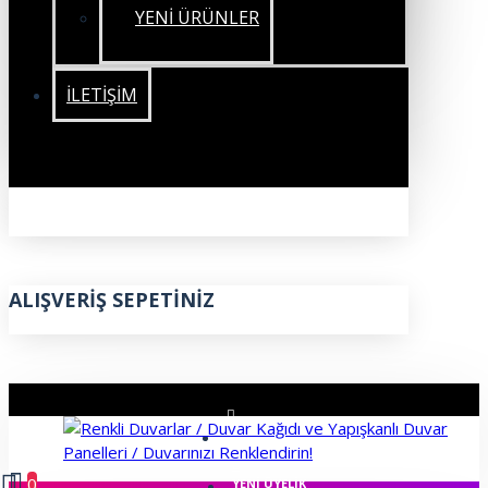
YENİ ÜRÜNLER
İLETIŞIM
ALIŞVERIŞ SEPETINIZ
ÜYE GIRIŞI
0
YENI ÜYELIK