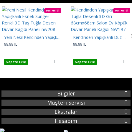
Yeni Geldi
Yeni Geldi
Yeni Nesil Kendinden Yapışkanlı Esnek Sünger Renkli 3D Taş Tuğla Desen Duvar Kağıdı Paneli nw208
Kendinden Yapışkanlı Düz Tuğla Desenli 3D Gri 68cmx68cm Salon Ev Köpük Duvar Paneli Kağıdı NW197
99,99TL
99,99TL
Sepete Ekle
Sepete Ekle
Bilgiler
Müşteri Servisi
Ekstralar
Hesabım