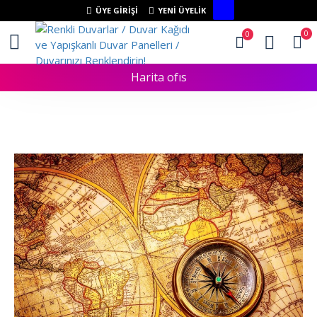
ÜYE GIRIŞI
YENI ÜYELIK
0
0
Harita ofıs