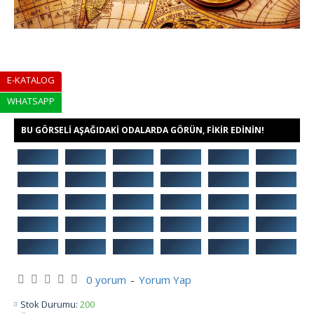
E-KATALOG
WHATSAPP
BU GÖRSELI AŞAĞIDAKI ODALARDA GÖRÜN, FIKIR EDININ!
0 yorum
-
Yorum Yap
Stok Durumu:
200