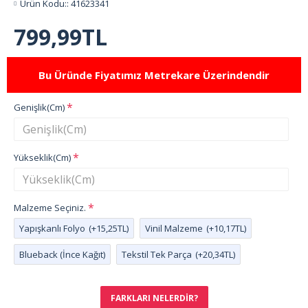
Ürün Kodu::
41623341
799,99TL
Bu Üründe Fiyatımız Metrekare Üzerindendir
Genişlik(Cm)
Yükseklik(Cm)
Malzeme Seçiniz.
Yapışkanlı Folyo
(+15,25TL)
Vinil Malzeme
(+10,17TL)
Blueback (İnce Kağıt)
Tekstil Tek Parça
(+20,34TL)
FARKLARI NELERDIR?