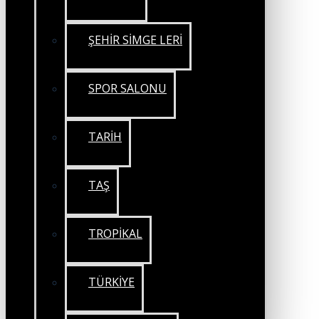
ŞEHİR SİMGE LERİ
SPOR SALONU
TARİH
TAŞ
TROPİKAL
TÜRKİYE