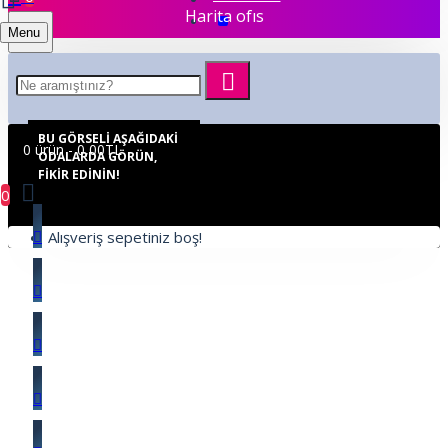
Harita ofıs
Menu
BU GÖRSELI AŞAĞIDAKI
0 ürün - 0,00TL
ODALARDA GÖRÜN,
FIKIR EDININ!
0
Alışveriş sepetiniz boş!