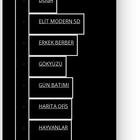
DOĞA
ELİT MODERN 5D
ERKEK BERBER
GÖKYÜZÜ
GÜN BATIMI
HARİTA OFİS
HAYVANLAR