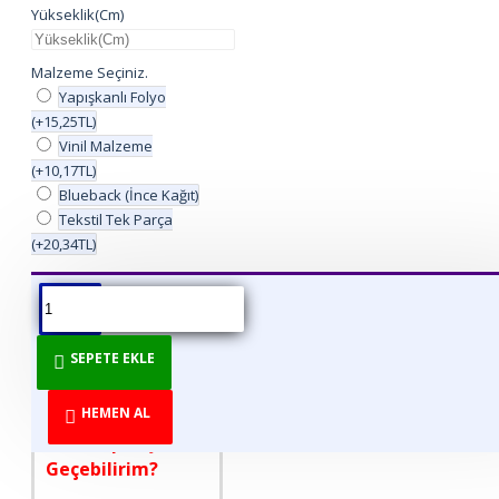
Yükseklik(Cm)
Malzeme Seçiniz.
Yapışkanlı Folyo
(+15,25TL)
Vinil Malzeme
(+10,17TL)
Blueback (İnce Kağıt)
Tekstil Tek Parça
(+20,34TL)
ÜRÜN BILGISI
ÜRÜN YORUMLARI
BEDEN TABLOSU
SEPETE EKLE
DİREKT ÜRETİCİDEN
TÜKETİCİYE!
HEMEN AL
Nasıl Sipariş
Geçebilirim?