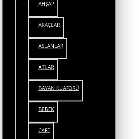
AHŞAP
ARAÇLAR
ASLANLAR
ATLAR
BAYAN KUAFÖRÜ
BEBEK
CAFE