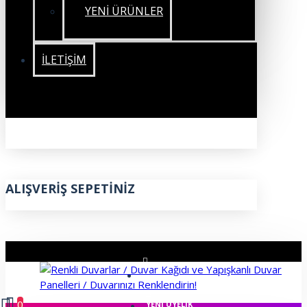
YENİ ÜRÜNLER
İLETIŞIM
ALIŞVERIŞ SEPETINIZ
ÜYE GIRIŞI
0
YENI ÜYELIK