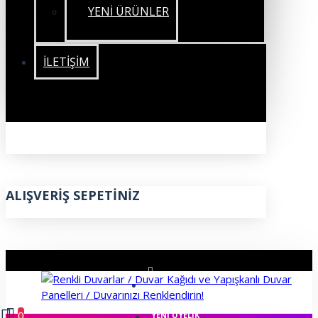
YENİ ÜRÜNLER
İLETIŞIM
ALIŞVERIŞ SEPETINIZ
ÜYE GIRIŞI
0
YENI ÜYELIK