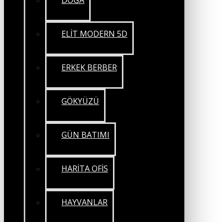
DOĞA
ELİT MODERN 5D
ERKEK BERBER
GÖKYÜZÜ
GÜN BATIMI
HARİTA OFİS
HAYVANLAR