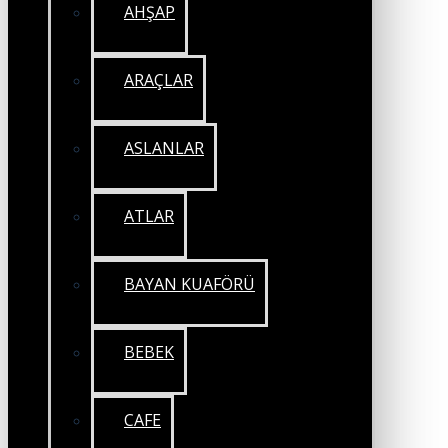
AHŞAP
ARAÇLAR
ASLANLAR
ATLAR
BAYAN KUAFÖRÜ
BEBEK
CAFE