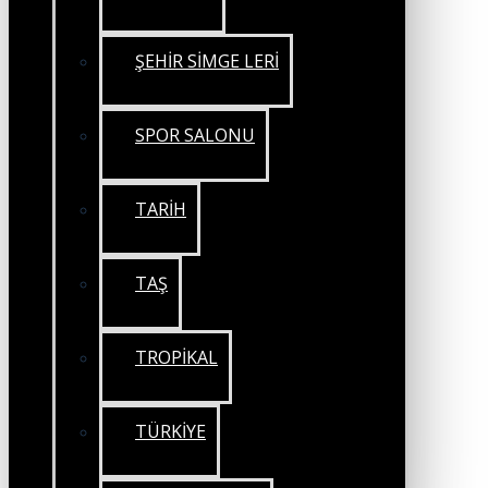
ŞEHİR SİMGE LERİ
SPOR SALONU
TARİH
TAŞ
TROPİKAL
TÜRKİYE