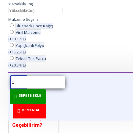
Yükseklik(Cm)
Malzeme Seçiniz.
Blueback (İnce Kağıt)
Vinil Malzeme
(+10,17TL)
Yapışkanlı Folyo
(+15,25TL)
Tekstil Tek Parça
(+20,34TL)
ÜRÜN BILGISI
ÜRÜN YORUMLARI
BEDEN TABLOSU
SEPETE EKLE
DİREKT ÜRETİCİDEN
TÜKETİCİYE!
HEMEN AL
Nasıl Sipariş
Geçebilirim?