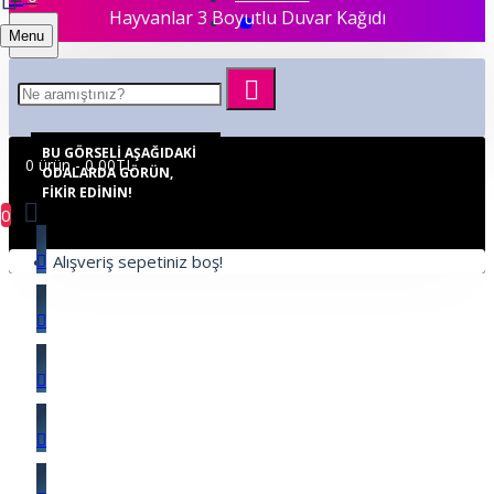
Hayvanlar 3 Boyutlu Duvar Kağıdı
Menu
BU GÖRSELI AŞAĞIDAKI
0 ürün - 0,00TL
ODALARDA GÖRÜN,
FIKIR EDININ!
0
Alışveriş sepetiniz boş!