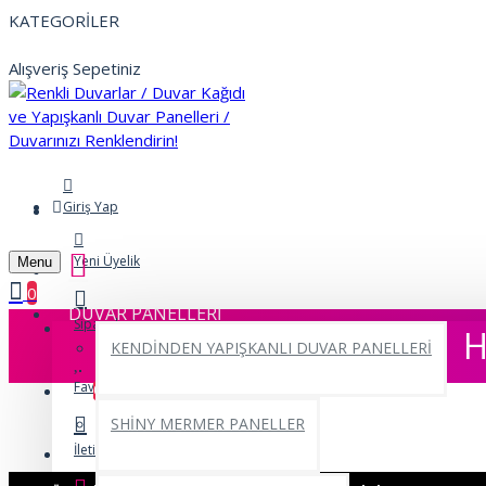
KATEGORİLER
Alışveriş Sepetiniz
Giriş Yap
Yeni Üyelik
Menu
0
DUVAR PANELLERİ
Siparişlerim
H
KENDİNDEN YAPIŞKANLI DUVAR PANELLERİ
Favorilerim
0
SHİNY MERMER PANELLER
İletişim