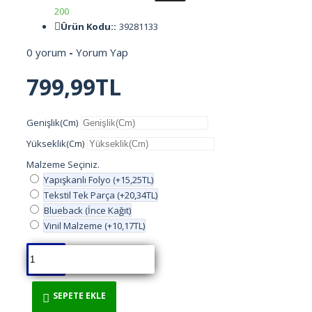
200
CAFE
Ürün Kodu::
39281133
0 yorum
-
Yorum Yap
ÇİÇEKLER
799,99TL
ÇOCUKLAR
Genişlik(Cm)
DENİZ OKYANUS
Yükseklik(Cm)
Malzeme Seçiniz.
DENİZLATI AKVARYUM
Yapışkanlı Folyo
(+15,25TL)
Tekstil Tek Parça
(+20,34TL)
DERİNLİK
Blueback (İnce Kağıt)
Vinil Malzeme
(+10,17TL)
DİNİ
DOĞA
SEPETE EKLE