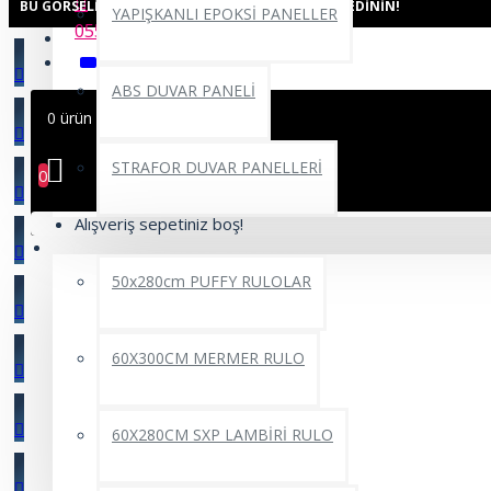
BU GÖRSELI AŞAĞIDAKI ODALARDA GÖRÜN, FIKIR EDININ!
YAPIŞKANLI EPOKSİ PANELLER
0552 662 22 69
ABS DUVAR PANELİ
0 ürün - 0,00TL
STRAFOR DUVAR PANELLERİ
0
Alışveriş sepetiniz boş!
YAPIŞKANLI RULO ÜRÜNLER
50x280cm PUFFY RULOLAR
60X300CM MERMER RULO
60X280CM SXP LAMBİRİ RULO