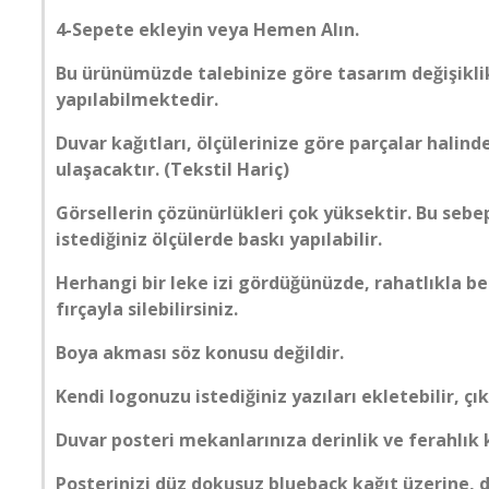
KÖPRÜ
4-Sepete ekleyin veya Hemen Alın.
MERMER
Bu ürünümüzde talebinize göre tasarım değişiklik
yapılabilmektedir.
MOBİLYA
Duvar kağıtları, ölçülerinize göre parçalar halind
ulaşacaktır. (Tekstil Hariç)
PALMİYE
Görsellerin çözünürlükleri çok yüksektir. Bu seb
istediğiniz ölçülerde baskı yapılabilir.
PENCERE
Herhangi bir leke izi gördüğünüzde, rahatlıkla b
fırçayla silebilirsiniz.
ŞEHİR SİMGE LERİ
Boya akması söz konusu değildir.
SPOR SALONU
Kendi logonuzu istediğiniz yazıları ekletebilir, çık
TARİH
Duvar posteri mekanlarınıza derinlik ve ferahlık
Posterinizi düz dokusuz blueback kağıt üzerine, d
TAŞ