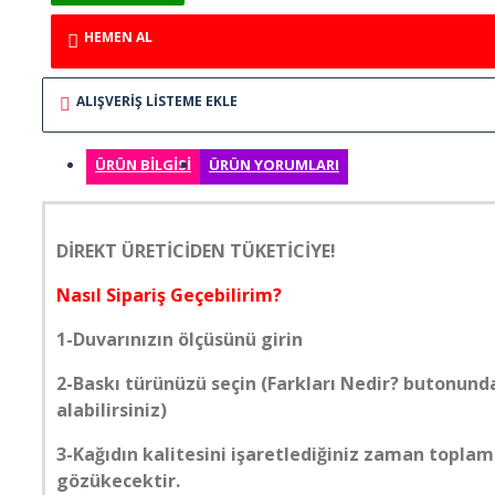
ELİT MODERN 5D
HEMEN AL
ERKEK BERBER
ALIŞVERIŞ LISTEME EKLE
GÖKYÜZÜ
ÜRÜN BILGISI
ÜRÜN YORUMLARI
GÜN BATIMI
DİREKT ÜRETİCİDEN TÜKETİCİYE!
HARİTA OFİS
Nasıl Sipariş Geçebilirim?
HAYVANLAR
1-Duvarınızın ölçüsünü girin
2-Baskı türünüzü seçin (Farkları Nedir? butonunda
KABARTMA
alabilirsiniz)
KIZ ÇOCUK
3-Kağıdın kalitesini işaretlediğiniz zaman toplam
gözükecektir.