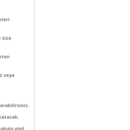
leri
e size
epten
ez veya
arabilirsiniz.
 katacak.
okulu vinil