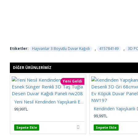
Etiketler:
Hayvanlar 3 Boyutlu Duvar Kağıdı
,
415784149
,
3D P
DIĞER ÜRÜNLERIMIZ
Yeni Geldi
Yeni Nesil Kendinden Yapışkanlı Esnek Sünger Renkli 3D Taş Tuğla Desen Duvar Kağıdı Paneli nw208
99,99TL
99,99TL
Sepete Ekle
Sepete Ekle