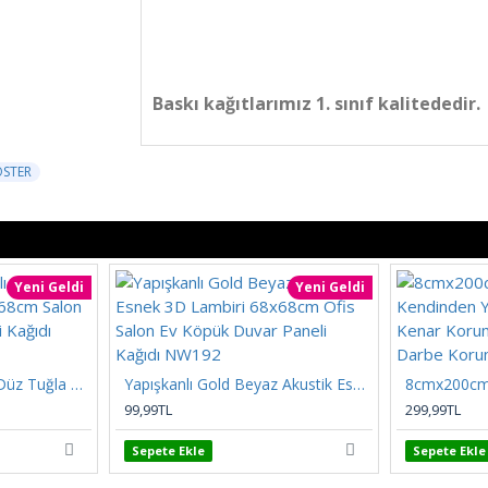
Baskı kağıtlarımız 1. sınıf kalitededir.
OSTER
Yeni Geldi
Yeni Geldi
Kendinden Yapışkanlı Düz Tuğla Desenli 3D Gri 68cmx68cm Salon Ev Köpük Duvar Paneli Kağıdı NW197
Yapışkanlı Gold Beyaz Akustik Esnek 3D Lambiri 68x68cm Ofis Salon Ev Köpük Duvar Paneli Kağıdı NW192
99,99TL
299,99TL
Sepete Ekle
Sepete Ekle