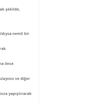
ak şekilde,
ldıysa nemli bir
arak
aha önce
ulayınız ve diğer
nıza yapıştırarak