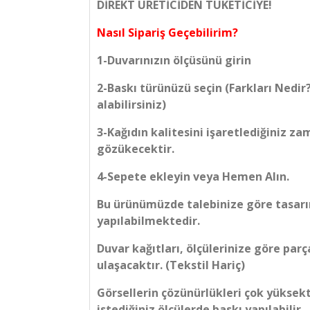
DİREKT ÜRETİCİDEN TÜKETİCİYE!
Nasıl Sipariş Geçebilirim?
1-Duvarınızın ölçüsünü girin
2-Baskı türünüzü seçin (Farkları Nedir
alabilirsiniz)
3-Kağıdın kalitesini işaretlediğiniz z
gözükecektir.
4-Sepete ekleyin veya Hemen Alın.
Bu ürünümüzde talebinize göre tasarım
yapılabilmektedir.
Duvar kağıtları, ölçülerinize göre parç
ulaşacaktır. (Tekstil Hariç)
Görsellerin çözünürlükleri çok yüksek
istediğiniz ölçülerde baskı yapılabilir.