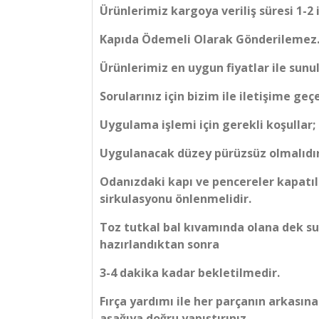
Ürünlerimiz kargoya veriliş süresi 1-2 
Kapıda Ödemeli Olarak Gönderilemez
Ürünlerimiz en uygun fiyatlar ile sunu
Sorularınız için bizim ile iletişime geçe
Uygulama işlemi için gerekli koşullar;
Uygulanacak düzey pürüzsüz olmalıdır
Odanızdaki kapı ve pencereler kapatı
sirkulasyonu önlenmelidir.
Toz tutkal bal kıvamında olana dek su i
hazırlandıktan sonra
3-4 dakika kadar bekletilmedir.
Fırça yardımı ile her parçanın arkasın
aşağıya doğru yapıştırınız.