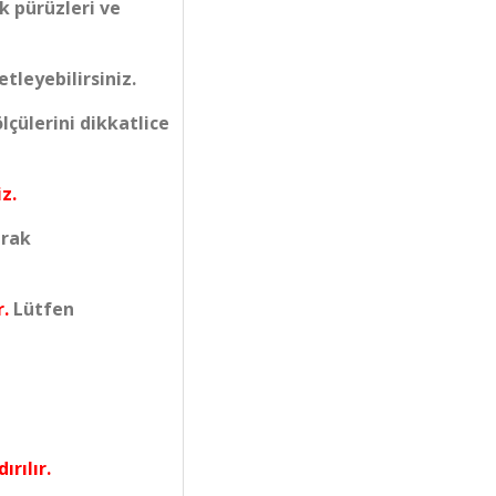
k pürüzleri ve
tleyebilirsiniz.
çülerini dikkatlice
z.
arak
r.
Lütfen
ırılır.