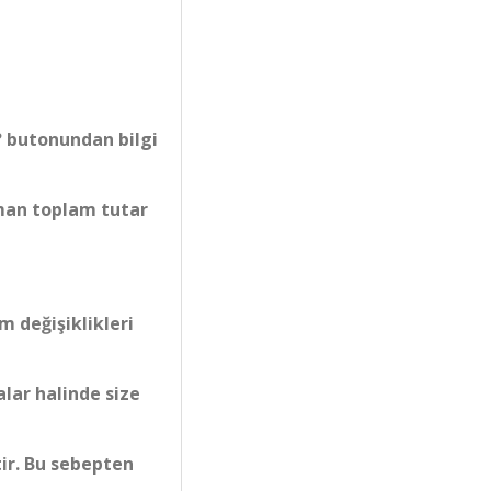
? butonundan bilgi
aman toplam tutar
 değişiklikleri
alar halinde size
tir. Bu sebepten