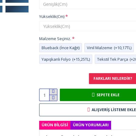
Yükseklik(Cm)
Malzeme Seçiniz.
Blueback (İnce Kağıt)
Vinil Malzeme
(+10,17TL)
Yapışkanlı Folyo
(+15,25TL)
Tekstil Tek Parça
(+2
FARKLARI NELERDIR?
SEPETE EKLE
ALIŞVERIŞ LISTEME EKLE
ÜRÜN BILGISI
ÜRÜN YORUMLARI