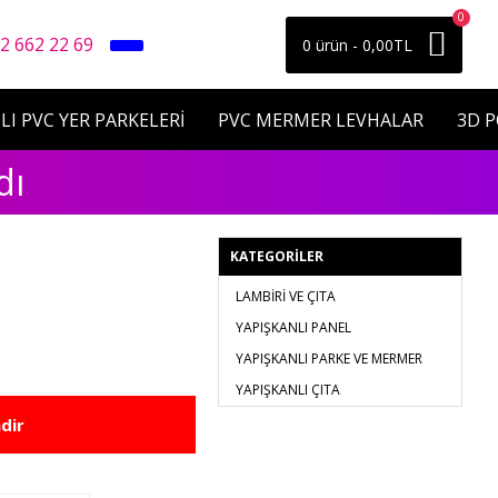
0
2 662 22 69
0 ürün - 0,00TL
LI PVC YER PARKELERİ
PVC MERMER LEVHALAR
3D 
dı
KATEGORILER
LAMBİRİ VE ÇITA
YAPIŞKANLI PANEL
YAPIŞKANLI PARKE VE MERMER
YAPIŞKANLI ÇITA
dir