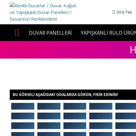
Giriş Yap
DUVAR PANELLERİ
YAPIŞKANLI RULO ÜRÜ
H
BU GÖRSELI AŞAĞIDAKI ODALARDA GÖRÜN, FIKIR EDININ!