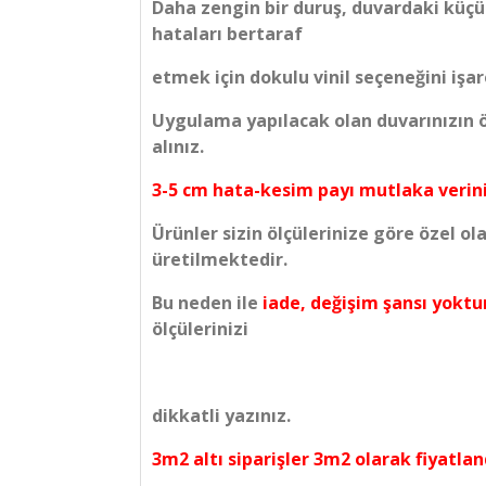
Daha zengin bir duruş, duvardaki küçü
hataları bertaraf
etmek için dokulu vinil seçeneğini işare
Uygulama yapılacak olan duvarınızın öl
alınız.
3-5 cm hata-kesim payı mutlaka verini
Ürünler sizin ölçülerinize göre özel ol
üretilmektedir.
Bu neden ile
iade, değişim şansı yoktu
ölçülerinizi
dikkatli yazınız.
3m2 altı siparişler 3m2 olarak fiyatland