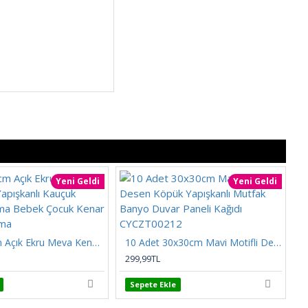
Yeni Geldi
Yeni Geldi
8cmx200cm Açık Ekru Meva Kendinden Yapışkanlı Kauçuk Kenar Koruma Bebek Çocuk Kenar Darbe Koruma
10 Adet 30x30cm Mavi Motifli Desen Köpük Yapışkanlı Mutfak Banyo Duvar Paneli Kağıdı CYCZT00212
299,99TL
2
Sepete Ekle