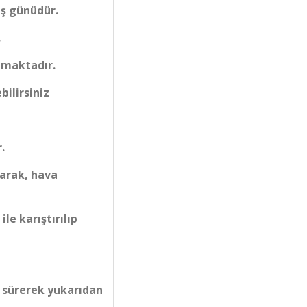
iş günüdür.
.
lmaktadır.
bilirsiniz
.
larak, hava
le karıştırılıp
a sürerek yukarıdan