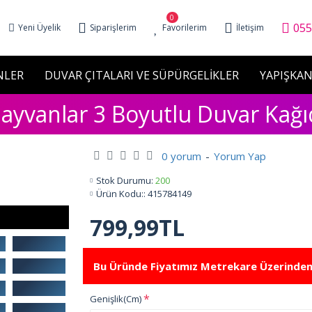
0
055
Yeni Üyelik
Siparişlerim
Favorilerim
İletişim
NLER
DUVAR ÇITALARI VE SÜPÜRGELİKLER
YAPIŞKAN
ayvanlar 3 Boyutlu Duvar Kağı
0 yorum
-
Yorum Yap
Stok Durumu:
200
Ürün Kodu::
415784149
799,99TL
Bu Üründe Fiyatımız Metrekare Üzerinden
Genişlik(Cm)