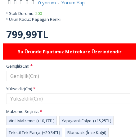
0 yorum
-
Yorum Yap
Stok Durumu:
200
Ürün Kodu::
Papağan Renkli
799,99TL
Bu Üründe Fiyatımız Metrekare Üzerindendir
Genişlik(Cm)
Yükseklik(Cm)
Malzeme Seçiniz.
Vinil Malzeme
(+10,17TL)
Yapışkanlı Folyo
(+15,25TL)
Tekstil Tek Parça
(+20,34TL)
Blueback (İnce Kağıt)