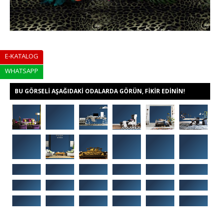
E-KATALOG
WHATSAPP
BU GÖRSELI AŞAĞIDAKI ODALARDA GÖRÜN, FIKIR EDININ!