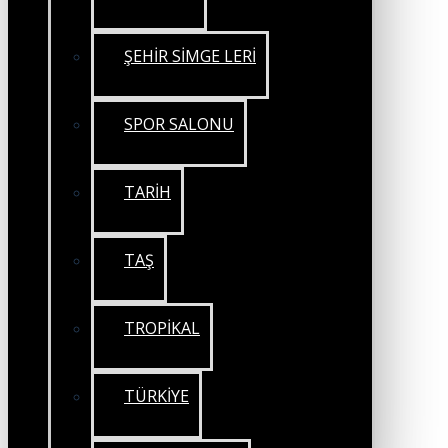
ŞEHİR SİMGE LERİ
SPOR SALONU
TARİH
TAŞ
TROPİKAL
TÜRKİYE