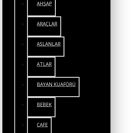
AHŞAP
ARAÇLAR
ASLANLAR
ATLAR
BAYAN KUAFÖRÜ
BEBEK
CAFE