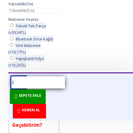
Yükseklik(Cm)
Malzeme Seçiniz.
Tekstil Tek Parça
(+20,34TL)
Blueback (İnce Kağıt)
Vinil Malzeme
(+10,17TL)
Yapışkanlı Folyo
(+15,25TL)
ÜRÜN BILGISI
ÜRÜN YORUMLARI
BEDEN TABLOSU
SEPETE EKLE
DİREKT ÜRETİCİDEN
TÜKETİCİYE!
HEMEN AL
Nasıl Sipariş
Geçebilirim?