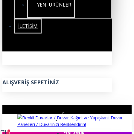
YENİ ÜRÜNLER
İLETIŞIM
ALIŞVERIŞ SEPETINIZ
ÜYE GIRIŞI
0
YENI ÜYELIK