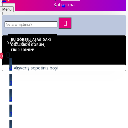
Kabartma
Menu
BU GÖRSELI AŞAĞIDAKI
0 ürün - 0,00TL
ODALARDA GÖRÜN,
FIKIR EDININ!
0
Alışveriş sepetiniz boş!