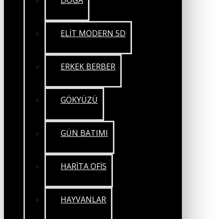
DOĞA
ELİT MODERN 5D
ERKEK BERBER
GÖKYÜZÜ
GÜN BATIMI
HARİTA OFİS
HAYVANLAR