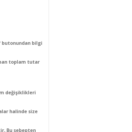
? butonundan bilgi
aman toplam tutar
 değişiklikleri
alar halinde size
tir. Bu sebepten