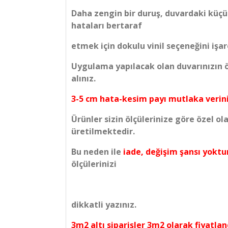
Daha zengin bir duruş, duvardaki küçü
hataları bertaraf
etmek için dokulu vinil seçeneğini işare
Uygulama yapılacak olan duvarınızın öl
alınız.
3-5 cm hata-kesim payı mutlaka verini
Ürünler sizin ölçülerinize göre özel ol
üretilmektedir.
Bu neden ile
iade, değişim şansı yoktu
ölçülerinizi
dikkatli yazınız.
3m2 altı siparişler 3m2 olarak fiyatland