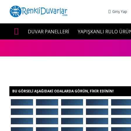
Giriş Yap
DUVAR PANELLERİ
YAPIŞKANLI RULO ÜRÜ
BU GÖRSELI AŞAĞIDAKI ODALARDA GÖRÜN, FIKIR EDININ!