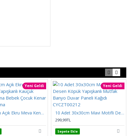
Yeni Geldi
Yeni Geldi
8cmx200cm Açık Ekru Meva Kendinden Yapışkanlı Kauçuk Kenar Koruma Bebek Çocuk Kenar Darbe Koruma
10 Adet 30x30cm Mavi Motifli Desen Köpük Yapışkanlı Mutfak Banyo Duvar Paneli Kağıdı CYCZT00212
299,99TL
2
Sepete Ekle