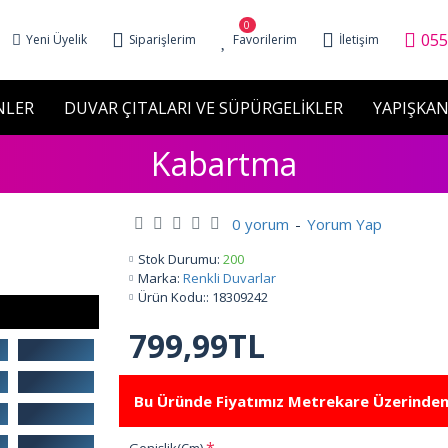
0
055
Yeni Üyelik
Siparişlerim
Favorilerim
İletişim
NLER
DUVAR ÇITALARI VE SÜPÜRGELİKLER
YAPIŞKAN
Kabartma
0 yorum
-
Yorum Yap
Stok Durumu:
200
Marka:
Renkli Duvarlar
Ürün Kodu::
18309242
799,99TL
Bu Üründe Fiyatımız Metrekare Üzerinden