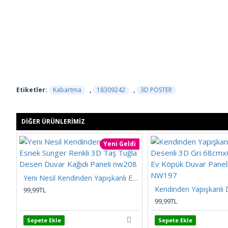
Etiketler:
Kabartma
,
18309242
,
3D POSTER
DIĞER ÜRÜNLERIMIZ
Yeni Geldi
Yeni Nesil Kendinden Yapışkanlı Esnek Sünger Renkli 3D Taş Tuğla Desen Duvar Kağıdı Paneli nw208
99,99TL
99,99TL
Sepete Ekle
Sepete Ekle