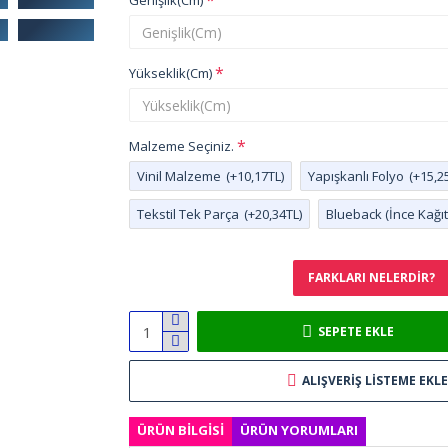
Genişlik(Cm)
Yükseklik(Cm)
Malzeme Seçiniz.
Vinil Malzeme
(+10,17TL)
Yapışkanlı Folyo
(+15,2
Tekstil Tek Parça
(+20,34TL)
Blueback (İnce Kağıt
FARKLARI NELERDIR?
SEPETE EKLE
ALIŞVERIŞ LISTEME EKLE
ÜRÜN BILGISI
ÜRÜN YORUMLARI