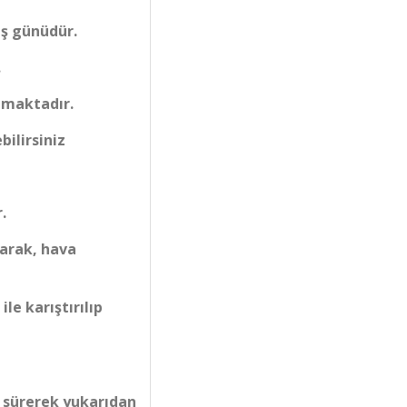
iş günüdür.
.
lmaktadır.
bilirsiniz
.
larak, hava
le karıştırılıp
a sürerek yukarıdan