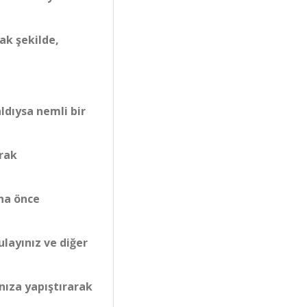
ak şekilde,
ldıysa nemli bir
arak
aha önce
ulayınız ve diğer
nıza yapıştırarak