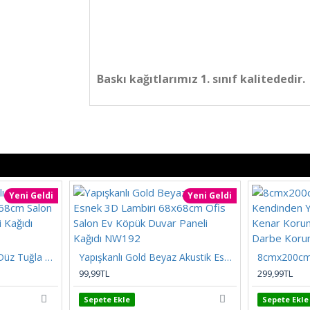
Baskı kağıtlarımız 1. sınıf kalitededir.
Yeni Geldi
Yeni Geldi
Kendinden Yapışkanlı Düz Tuğla Desenli 3D Gri 68cmx68cm Salon Ev Köpük Duvar Paneli Kağıdı NW197
Yapışkanlı Gold Beyaz Akustik Esnek 3D Lambiri 68x68cm Ofis Salon Ev Köpük Duvar Paneli Kağıdı NW192
99,99TL
299,99TL
Sepete Ekle
Sepete Ekle