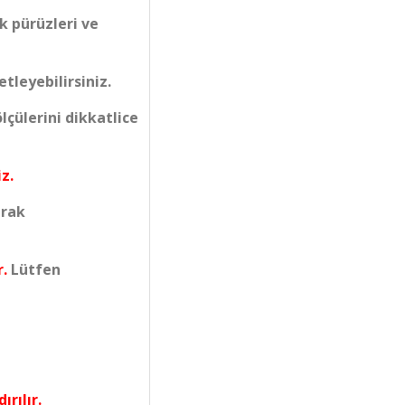
k pürüzleri ve
tleyebilirsiniz.
çülerini dikkatlice
z.
arak
r.
Lütfen
ırılır.