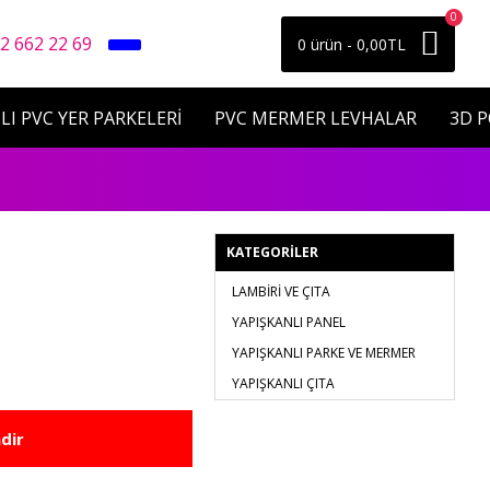
0
2 662 22 69
0 ürün - 0,00TL
LI PVC YER PARKELERİ
PVC MERMER LEVHALAR
3D 
KATEGORILER
LAMBİRİ VE ÇITA
YAPIŞKANLI PANEL
YAPIŞKANLI PARKE VE MERMER
YAPIŞKANLI ÇITA
dir