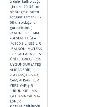
ürünler katlı olduğu
için size 70-35 cm
olarak gelir Paketi
açtığınız zaman 68-
68 cm olduğunu
görebilirsiniz.)
-KALINLIK : 3 MM
-DESEN: TUĞLA
-%100 SİLİNEBİLİR.
-BALKON, MUTFAK
TEZGAH ARASI, TV
ÜNİTE ARKASI İÇİN
UYGUNDUR (ATEŞ
ALIRSA ERİR)
-FAYANS, DUVAR,
CAM, AHŞAP HER
YERE YAPIŞIR
-ÜRÜN KIRILMA
ÇATLAMA YAPMAZ
ESNEK
KATLANABİLİRDİR.