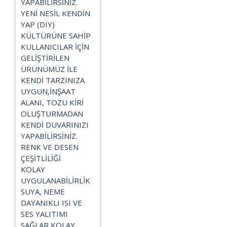
YAPABİLİRSİNİZ.
YENİ NESİL KENDİN
YAP (DIY)
KÜLTÜRÜNE SAHİP
KULLANICILAR İÇİN
GELİŞTİRİLEN
ÜRÜNÜMÜZ İLE
KENDİ TARZINIZA
UYGUN,İNŞAAT
ALANI, TOZU KİRİ
OLUŞTURMADAN
KENDİ DUVARINIZI
YAPABİLİRSİNİZ.
RENK VE DESEN
ÇEŞİTLİLİĞİ
KOLAY
UYGULANABİLİRLİK
SUYA, NEME
DAYANIKLI ISI VE
SES YALITIMI
SAĞLAR KOLAY