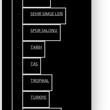
ŞEHİR SİMGE LERİ
SPOR SALONU
TARİH
TAŞ
TROPİKAL
TÜRKİYE