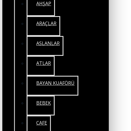
AHŞAP
ARAÇLAR
ASLANLAR
ATLAR
BAYAN KUAFÖRÜ
BEBEK
CAFE