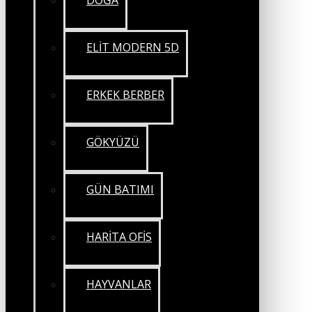
DOĞA
ELİT MODERN 5D
ERKEK BERBER
GÖKYÜZÜ
GÜN BATIMI
HARİTA OFİS
HAYVANLAR