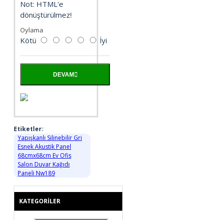
Not:
HTML'e
dönüştürülmez!
Oylama
Kötü
İyi
DEVAM
Etiketler:
Yapışkanlı Silinebilir Gri
Esnek Akustik Panel
68cmx68cm Ev Ofis
Salon Duvar Kağıdı
Paneli Nw189
KATEGORILER