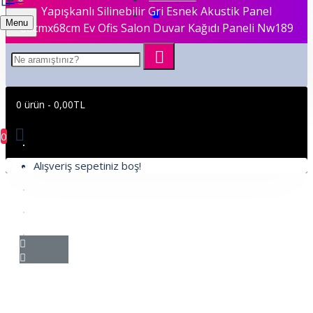
Yapışkanlı Silinebilir Gri Esnek Akustik Panel
Menu
68cmx68cm Ev Ofis Salon Duvar Kağıdı Paneli Nw189
0 ürün - 0,00TL
0
Alışveriş sepetiniz boş!