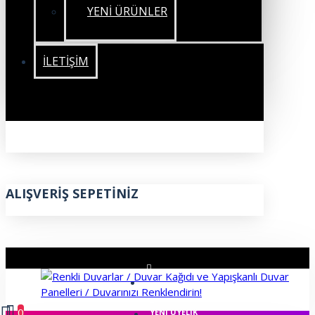
YENİ ÜRÜNLER
İLETIŞIM
ALIŞVERIŞ SEPETINIZ
ÜYE GIRIŞI
0
YENI ÜYELIK