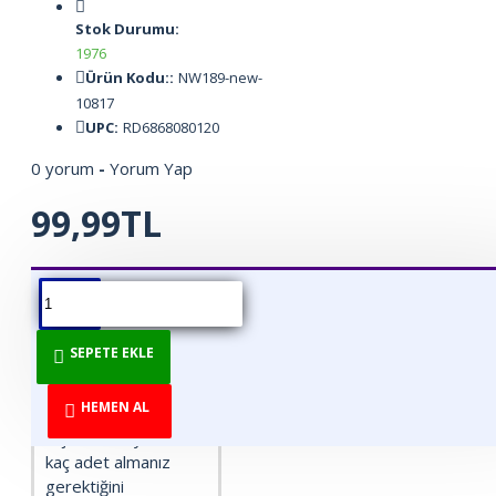
Stok Durumu:
1976
Ürün Kodu::
NW189-new-
10817
UPC:
RD6868080120
0 yorum
-
Yorum Yap
99,99TL
ÜRÜN BILGISI
ÜRÜN YORUMLARI
BEDEN TABLOSU
SEPETE EKLE
Satın almadan önce
bize genişlik ve
HEMEN AL
yükseklik santim
ölçünüzü söylerseniz
kaç adet almanız
gerektiğini