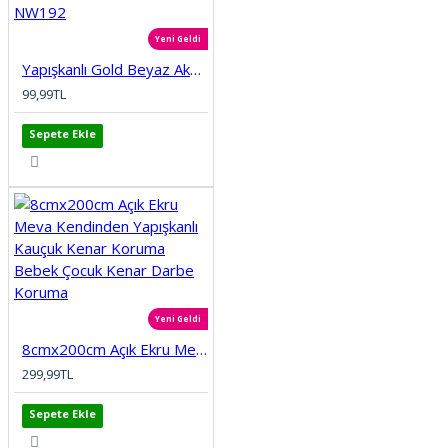
Yeni Geldi
Yapışkanlı Gold Beyaz Akustik Esnek 3D Lambiri 68x68cm Ofis Salon Ev Köpük Duvar Paneli Kağıdı NW192
99,99TL
Sepete Ekle
Yeni Geldi
8cmx200cm Açık Ekru Meva Kendinden Yapışkanlı Kauçuk Kenar Koruma Bebek Çocuk Kenar Darbe Koruma
299,99TL
Sepete Ekle