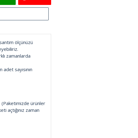
 santim ölçünüzü
yebiliriz.
rklı zamanlarda
n adet sayısının
(Paketimizde ürünler
keti açtığınız zaman