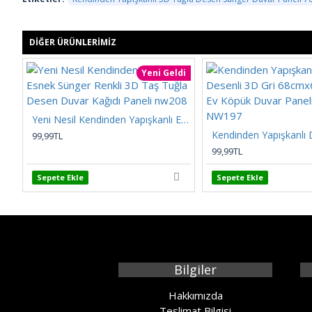
DIĞER ÜRÜNLERIMIZ
Yeni Geldi
Yeni Nesil Kendinden Yapışkanlı Esnek Sünger Renkli 3D Taş Tuğla Desen Duvar Kağıdı Paneli nw208
99,99TL
99,99TL
Sepete Ekle
Sepete Ekle
Bilgiler
Hakkımızda
Teslimat Bilgisi