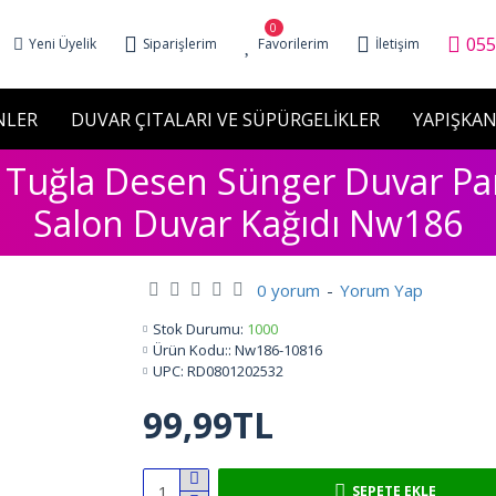
0
055
Yeni Üyelik
Siparişlerim
Favorilerim
İletişim
NLER
DUVAR ÇITALARI VE SÜPÜRGELİKLER
YAPIŞKAN
D Tuğla Desen Sünger Duvar P
Salon Duvar Kağıdı Nw186
0 yorum
-
Yorum Yap
Stok Durumu:
1000
Ürün Kodu::
Nw186-10816
UPC:
RD0801202532
99,99TL
SEPETE EKLE