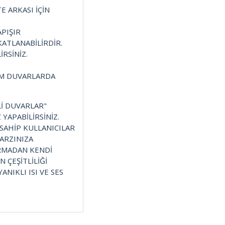
E ARKASI İÇİN
APIŞIR
ATLANABİLİRDİR.
RSİNİZ.
ÜM DUVARLARDA
İ DUVARLAR"
YAPABİLİRSİNİZ.
 SAHİP KULLANICILAR
TARZINIZA
URMADAN KENDİ
N ÇEŞİTLİLİĞİ
NIKLI ISI VE SES