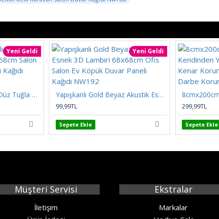
Yeni Geldi
Yeni Geldi
Kendinden Yapışkanlı Düz Tuğla Desenli 3D Gri 68cmx68cm Salon Ev Köpük Duvar Paneli Kağıdı NW197
Yapışkanlı Gold Beyaz Akustik Esnek 3D Lambiri 68x68cm Ofis Salon Ev Köpük Duvar Paneli Kağıdı NW192
99,99TL
299,99TL
Sepete Ekle
Sepete Ekle
Müşteri Servisi
Ekstralar
İletişim
Markalar