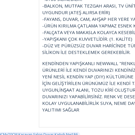
-BALKON, MUTFAK TEZGAH ARASI, TV ÜNİT
UYGUNDUR (ATEŞ ALIRSA ERİR)
-FAYANS, DUVAR, CAM, AHŞAP HER YERE Y
-ÜRÜN KIRILMA ÇATLAMA YAPMAZ ESNEK K
-FALÇATA VEYA MAKASLA KOLAYCA KESEBİLİ
-YAPIŞKANI ÇOK KUVVETLİDİR. (1. KALİTE)
-DÜZ VE PÜRÜZSÜZ DUVAR HARİCİNDE T
SİLİKON İLE DESTEKLEMEK GEREKEBİLİR.
KENDİNDEN YAPIŞKANLI NEWWALL "RENKL
ÜRÜNLERİ İLE KENDİ DUVARINIZI KENDİNİZ 
YENİ NESİL KENDİN YAP (DIY) KÜLTÜRÜNE
İÇİN GELİŞTİRİLEN ÜRÜNÜMÜZ İLE KENDİ 
UYGUN,İNŞAAT ALANI, TOZU KİRİ OLUŞT
DUVARINIZI YAPABİLİRSİNİZ. RENK VE DESE
KOLAY UYGULANABİLİRLİK SUYA, NEME DAYA
YALITIMI SAĞLAR
70CMx70CM Karavan Salon Duvar Kağıdı Nw186