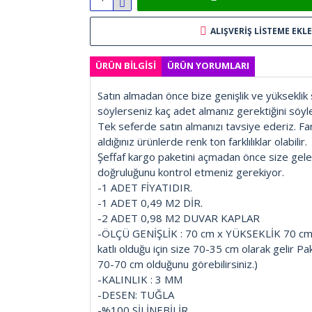
ALIŞVERIŞ LISTEME EKLE
ÜRÜN BILGISI
ÜRÜN YORUMLARI
Satın almadan önce bize genişlik ve yükseklik
söylerseniz kaç adet almanız gerektiğini söyle
Tek seferde satın almanızı tavsiye ederiz. Fa
aldığınız ürünlerde renk ton farklılıklar olabilir.
Şeffaf kargo paketini açmadan önce size gele
doğruluğunu kontrol etmeniz gerekiyor.
-1 ADET FİYATIDIR.
-1 ADET 0,49 M2 DİR.
-2 ADET 0,98 M2 DUVAR KAPLAR
-ÖLÇÜ GENİŞLİK : 70 cm x YÜKSEKLİK 70 cm 
katlı olduğu için size 70-35 cm olarak gelir Pa
70-70 cm olduğunu görebilirsiniz.)
-KALINLIK : 3 MM
-DESEN: TUĞLA
-%100 SİLİNEBİLİR.