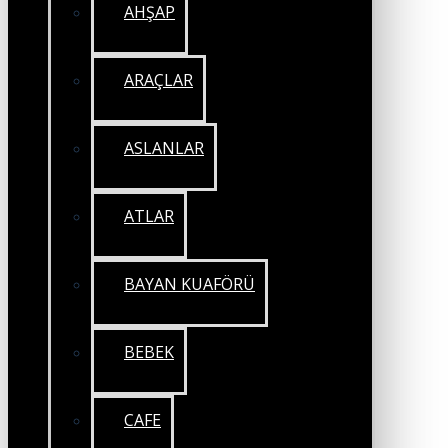
AHŞAP
ARAÇLAR
ASLANLAR
ATLAR
BAYAN KUAFÖRÜ
BEBEK
CAFE