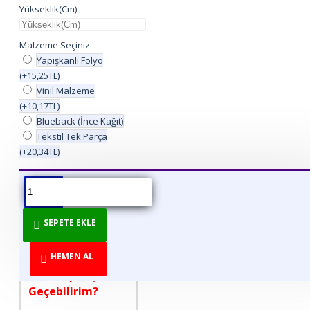
Yükseklik(Cm)
Malzeme Seçiniz.
Yapışkanlı Folyo
(+15,25TL)
Vinil Malzeme
(+10,17TL)
Blueback (İnce Kağıt)
Tekstil Tek Parça
(+20,34TL)
ÜRÜN BILGISI
ÜRÜN YORUMLARI
BEDEN TABLOSU
SEPETE EKLE
DİREKT ÜRETİCİDEN
TÜKETİCİYE!
HEMEN AL
Nasıl Sipariş
Geçebilirim?