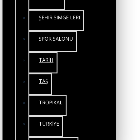
ŞEHİR SİMGE LERİ
SPOR SALONU
TARİH
TAŞ
TROPİKAL
TÜRKİYE