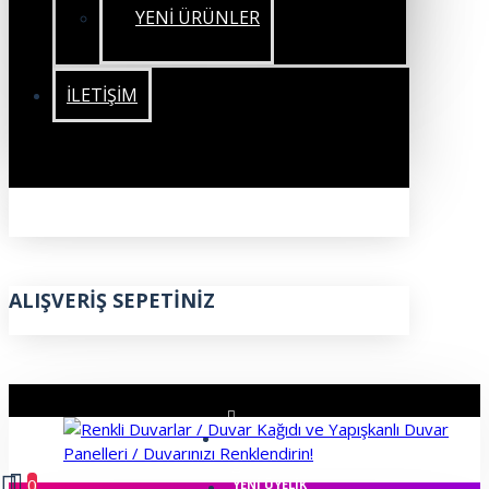
YENİ ÜRÜNLER
İLETIŞIM
ALIŞVERIŞ SEPETINIZ
ÜYE GIRIŞI
0
YENI ÜYELIK