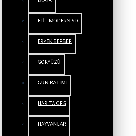
DOĞA
ELİT MODERN 5D
ERKEK BERBER
GÖKYÜZÜ
GÜN BATIMI
HARİTA OFİS
HAYVANLAR