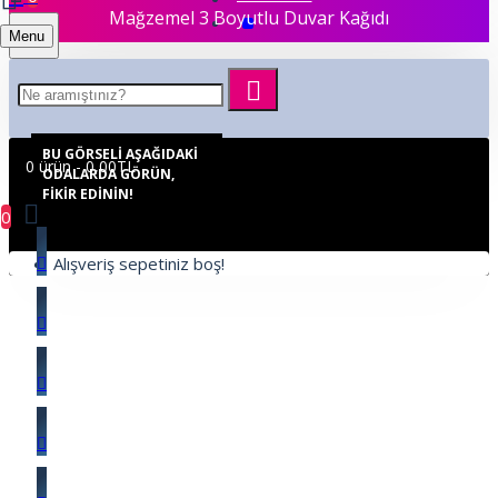
Mağzemel 3 Boyutlu Duvar Kağıdı
Menu
BU GÖRSELI AŞAĞIDAKI
0 ürün - 0,00TL
ODALARDA GÖRÜN,
FIKIR EDININ!
0
Alışveriş sepetiniz boş!