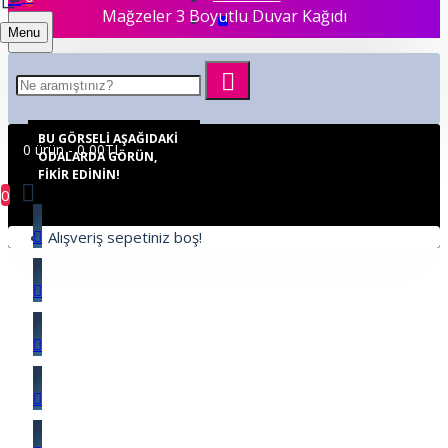
Mağzeler 3 Boyutlu Duvar Kağıdı
Menu
BU GÖRSELI AŞAĞIDAKI
0 ürün - 0,00TL
ODALARDA GÖRÜN,
FIKIR EDININ!
0
Alışveriş sepetiniz boş!