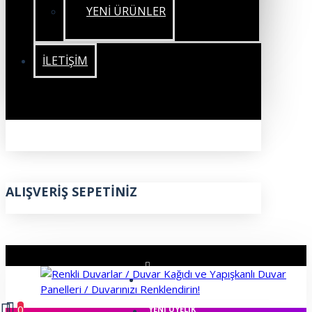
YENİ ÜRÜNLER
İLETIŞIM
ALIŞVERIŞ SEPETINIZ
ÜYE GIRIŞI
0
YENI ÜYELIK