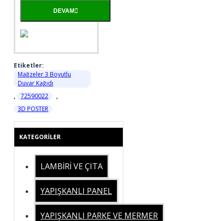
DEVAM
Etiketler:
Mağzeler 3 Boyutlu
Duvar Kağıdı
,
72590022
,
3D POSTER
KATEGORILER
LAMBİRİ VE ÇITA
YAPIŞKANLI PANEL
YAPIŞKANLI PARKE VE MERMER