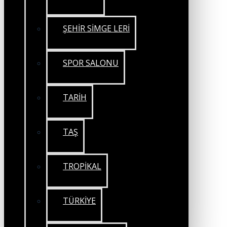
ŞEHİR SİMGE LERİ
SPOR SALONU
TARİH
TAŞ
TROPİKAL
TÜRKİYE