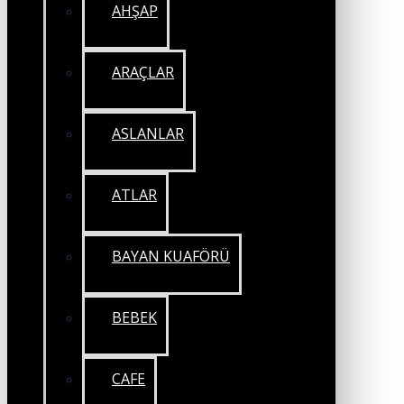
AHŞAP
ARAÇLAR
ASLANLAR
ATLAR
BAYAN KUAFÖRÜ
BEBEK
CAFE