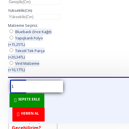
Yükseklik(Cm)
Malzeme Seçiniz.
Blueback (İnce Kağıt)
Yapışkanlı Folyo
(+15,25TL)
Tekstil Tek Parça
(+20,34TL)
Vinil Malzeme
(+10,17TL)
ÜRÜN BILGISI
ÜRÜN YORUMLARI
BEDEN TABLOSU
SEPETE EKLE
DİREKT ÜRETİCİDEN
TÜKETİCİYE!
HEMEN AL
Nasıl Sipariş
Geçebilirim?