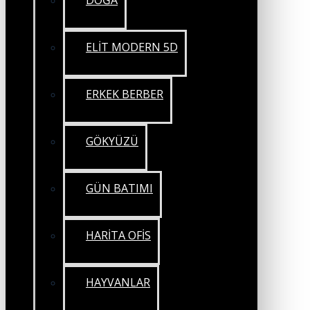
DOĞA
ELİT MODERN 5D
ERKEK BERBER
GÖKYÜZÜ
GÜN BATIMI
HARİTA OFİS
HAYVANLAR