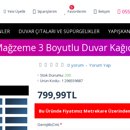
0
055
Yeni Üyelik
Siparişlerim
Favorilerim
İletişim
NLER
DUVAR ÇITALARI VE SÜPÜRGELİKLER
YAPIŞKAN
ağzeme 3 Boyutlu Duvar Kağı
0 yorum
-
Yorum Yap
Stok Durumu:
200
Ürün Kodu::
1 296559687
799,99TL
Bu Üründe Fiyatımız Metrekare Üzerinden
Genişlik(Cm)