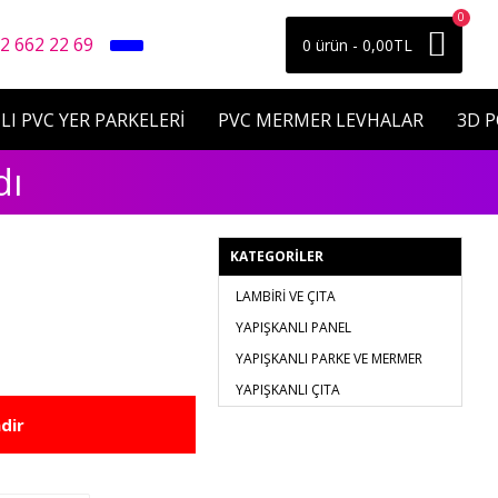
0
2 662 22 69
0 ürün - 0,00TL
LI PVC YER PARKELERİ
PVC MERMER LEVHALAR
3D 
dı
KATEGORILER
LAMBİRİ VE ÇITA
YAPIŞKANLI PANEL
YAPIŞKANLI PARKE VE MERMER
YAPIŞKANLI ÇITA
dir