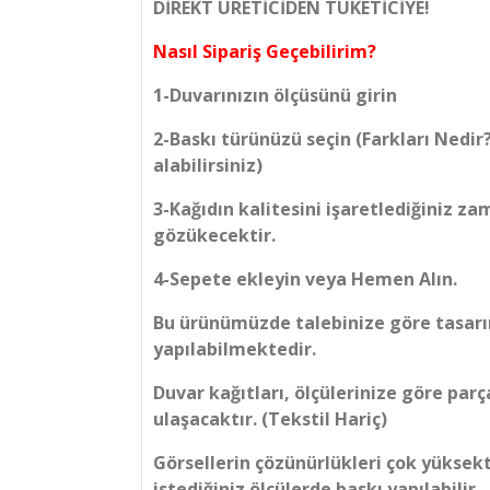
DİREKT ÜRETİCİDEN TÜKETİCİYE!
Nasıl Sipariş Geçebilirim?
1-Duvarınızın ölçüsünü girin
2-Baskı türünüzü seçin (Farkları Nedir
alabilirsiniz)
3-Kağıdın kalitesini işaretlediğiniz z
gözükecektir.
4-Sepete ekleyin veya Hemen Alın.
Bu ürünümüzde talebinize göre tasarım
yapılabilmektedir.
Duvar kağıtları, ölçülerinize göre parç
ulaşacaktır. (Tekstil Hariç)
Görsellerin çözünürlükleri çok yüksek
istediğiniz ölçülerde baskı yapılabilir.