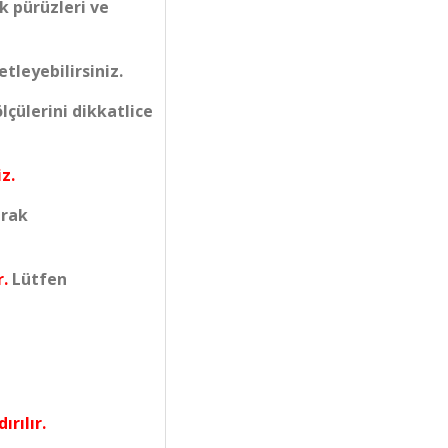
k pürüzleri ve
tleyebilirsiniz.
çülerini dikkatlice
z.
arak
r.
Lütfen
ırılır.