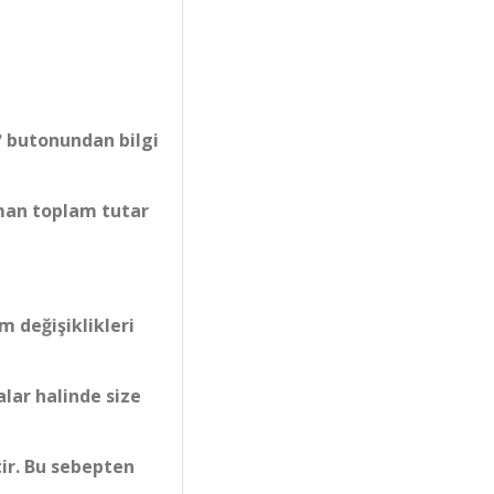
? butonundan bilgi
aman toplam tutar
 değişiklikleri
alar halinde size
tir. Bu sebepten