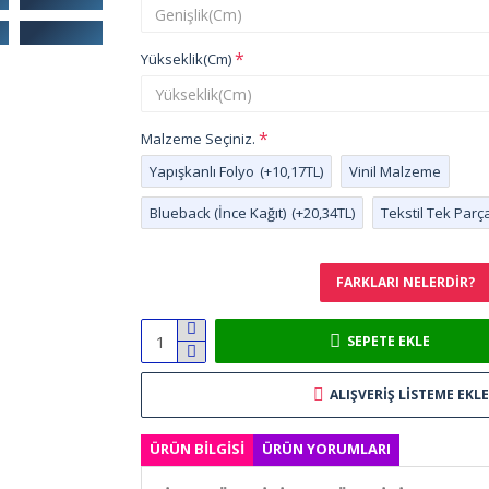
Yükseklik(Cm)
Malzeme Seçiniz.
Yapışkanlı Folyo
(+10,17TL)
Vinil Malzeme
Blueback (İnce Kağıt)
(+20,34TL)
Tekstil Tek Parç
FARKLARI NELERDIR?
SEPETE EKLE
ALIŞVERIŞ LISTEME EKLE
ÜRÜN BILGISI
ÜRÜN YORUMLARI