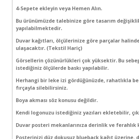
KÖPRÜ
4-Sepete ekleyin veya Hemen Alın.
MERMER
Bu ürünümüzde talebinize göre tasarım değişiklik
yapılabilmektedir.
MOBİLYA
Duvar kağıtları, ölçülerinize göre parçalar halind
ulaşacaktır. (Tekstil Hariç)
PALMİYE
Görsellerin çözünürlükleri çok yüksektir. Bu seb
istediğiniz ölçülerde baskı yapılabilir.
PENCERE
Herhangi bir leke izi gördüğünüzde, rahatlıkla b
fırçayla silebilirsiniz.
ŞEHİR SİMGE LERİ
Boya akması söz konusu değildir.
SPOR SALONU
Kendi logonuzu istediğiniz yazıları ekletebilir, çık
TARİH
Duvar posteri mekanlarınıza derinlik ve ferahlık
Posterinizi düz dokusuz blueback kağıt üzerine, d
TAŞ