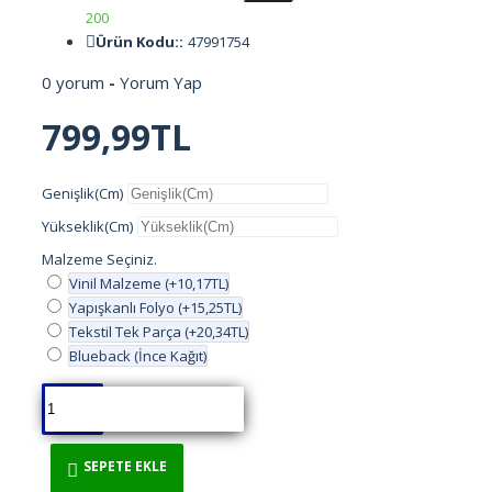
200
CAFE
Ürün Kodu::
47991754
0 yorum
-
Yorum Yap
ÇİÇEKLER
799,99TL
ÇOCUKLAR
Genişlik(Cm)
DENİZ OKYANUS
Yükseklik(Cm)
Malzeme Seçiniz.
DENİZLATI AKVARYUM
Vinil Malzeme
(+10,17TL)
Yapışkanlı Folyo
(+15,25TL)
DERİNLİK
Tekstil Tek Parça
(+20,34TL)
Blueback (İnce Kağıt)
DİNİ
DOĞA
SEPETE EKLE