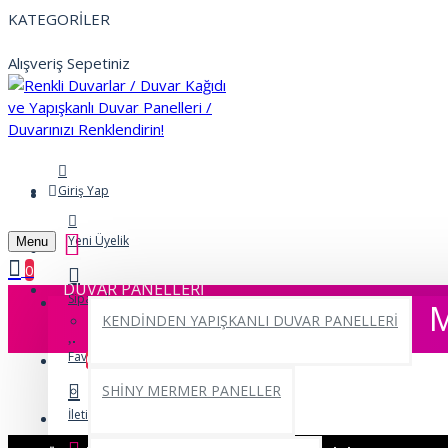
KATEGORİLER
Alışveriş Sepetiniz
Giriş Yap
Yeni Üyelik
Menu
0
DUVAR PANELLERİ
Siparişlerim
M
KENDİNDEN YAPIŞKANLI DUVAR PANELLERİ
Favorilerim
0
SHİNY MERMER PANELLER
İletişim