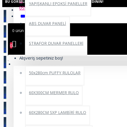
BU GÖRSELI AŞAĞIDAKI ODALARDA GÖRÜN, FIKIR EDININ!
YAPIŞKANLI EPOKSİ PANELLER
0552 662 22 69
ABS DUVAR PANELİ
0 ürün - 0,00TL
STRAFOR DUVAR PANELLERİ
0
Alışveriş sepetiniz boş!
YAPIŞKANLI RULO ÜRÜNLER
50x280cm PUFFY RULOLAR
60X300CM MERMER RULO
60X280CM SXP LAMBİRİ RULO