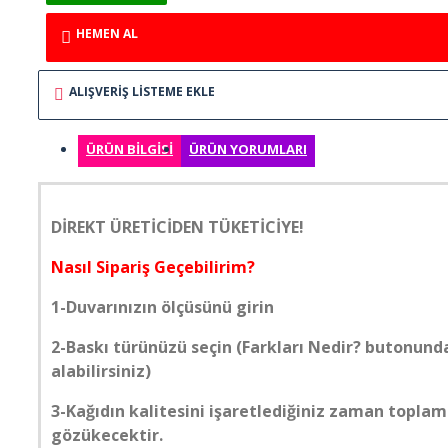
ELİT MODERN 5D
HEMEN AL
ERKEK BERBER
ALIŞVERIŞ LISTEME EKLE
GÖKYÜZÜ
ÜRÜN BILGISI
ÜRÜN YORUMLARI
GÜN BATIMI
DİREKT ÜRETİCİDEN TÜKETİCİYE!
HARİTA OFİS
Nasıl Sipariş Geçebilirim?
HAYVANLAR
1-Duvarınızın ölçüsünü girin
2-Baskı türünüzü seçin (Farkları Nedir? butonunda
KABARTMA
alabilirsiniz)
KIZ ÇOCUK
3-Kağıdın kalitesini işaretlediğiniz zaman toplam
gözükecektir.