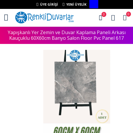
ÜYE GIRIŞI
YENI ÜYELIK
0
0
Yapışkanlı Yer Zemin ve Duvar Kaplama Paneli Arkası
Kauçuklu 60X60cm Banyo Salon Floor Pvc Panel 617