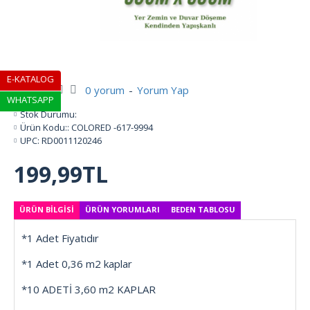
E-KATALOG
0 yorum
-
Yorum Yap
WHATSAPP
Stok Durumu:
Ürün Kodu::
COLORED -617-9994
UPC:
RD0011120246
199,99TL
ÜRÜN BILGISI
ÜRÜN YORUMLARI
BEDEN TABLOSU
*1 Adet Fiyatıdır
*1 Adet 0,36 m2 kaplar
*10 ADETİ 3,60 m2 KAPLAR