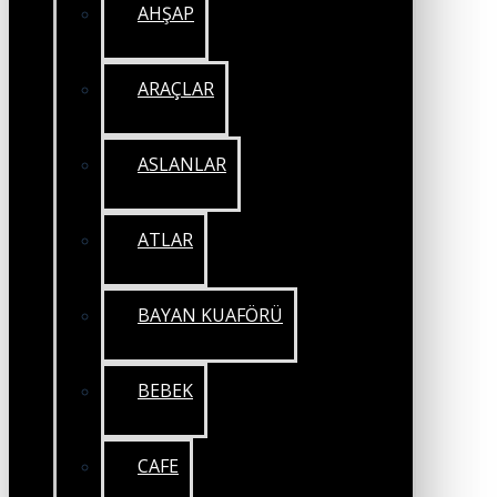
AHŞAP
ARAÇLAR
ASLANLAR
ATLAR
BAYAN KUAFÖRÜ
BEBEK
CAFE