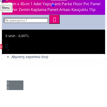
45cm x 45cm 1 Adet Yapışkanlı Parke Floor Pvc Panel
Menu
Yer Zemin Kaplama Paneli Arkası Kauçuklu 15p
0 ürün - 0,00TL
0
Alışveriş sepetiniz boş!