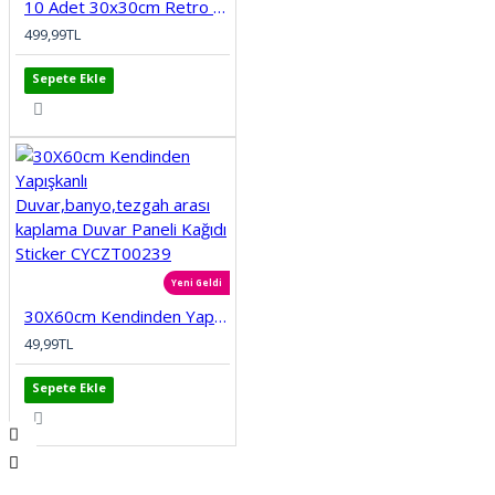
10 Adet 30x30cm Retro Etnik Desen Köpük Yapışkanlı Mutfak Banyo Duvar Paneli Kağıdı CYCZT0096
499,99TL
Sepete Ekle
Yeni Geldi
30X60cm Kendinden Yapışkanlı Duvar,banyo,tezgah arası kaplama Duvar Paneli Kağıdı Sticker CYCZT00239
49,99TL
Sepete Ekle