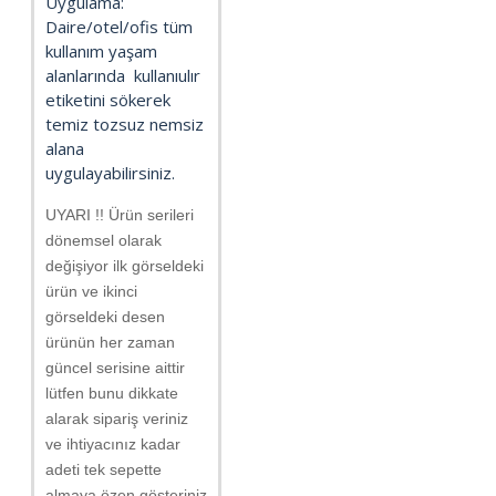
Uygulama:
Daire/otel/ofis tüm
kullanım yaşam
alanlarında kullanıulır
etiketini sökerek
temiz tozsuz nemsiz
alana
uygulayabilirsiniz.
UYARI !! Ürün serileri
dönemsel olarak
değişiyor ilk görseldeki
ürün ve ikinci
görseldeki desen
ürünün her zaman
güncel serisine aittir
lütfen bunu dikkate
alarak sipariş veriniz
ve ihtiyacınız kadar
adeti tek sepette
almaya özen gösteriniz