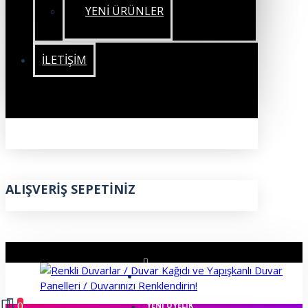
YENİ ÜRÜNLER
İLETIŞIM
ALIŞVERIŞ SEPETINIZ
ÜYE GIRIŞI
0
YENI ÜYELIK