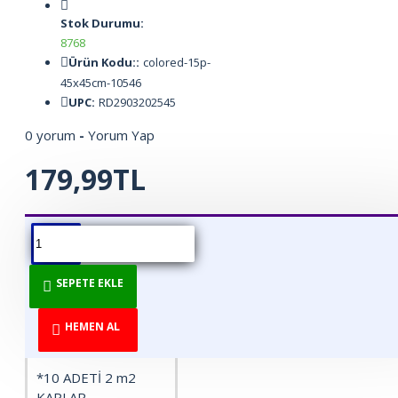
Stok Durumu:
8768
Ürün Kodu::
colored-15p-
45x45cm-10546
UPC:
RD2903202545
0 yorum
-
Yorum Yap
179,99TL
ÜRÜN BILGISI
ÜRÜN YORUMLARI
BEDEN TABLOSU
SEPETE EKLE
*1 Adet Fiyatıdır
*1 Adet 0,20 m2
HEMEN AL
kaplar
*10 ADETİ 2 m2
KAPLAR