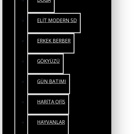
DOĞA
ELİT MODERN 5D
ERKEK BERBER
GÖKYÜZÜ
GÜN BATIMI
HARİTA OFİS
HAYVANLAR