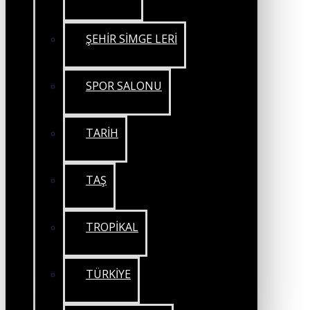
ŞEHİR SİMGE LERİ
SPOR SALONU
TARİH
TAŞ
TROPİKAL
TÜRKİYE