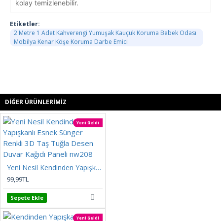
kolay temizlenebilir.
Etiketler:
2 Metre 1 Adet Kahverengi Yumuşak Kauçuk Koruma Bebek Odası
Mobilya Kenar Köşe Koruma Darbe Emici
DIĞER ÜRÜNLERIMIZ
Yeni Geldi
Yeni Nesil Kendinden Yapışkanlı Esnek Sünger Renkli 3D Taş Tuğla Desen Duvar Kağıdı Paneli nw208
99,99TL
Sepete Ekle
Yeni Geldi