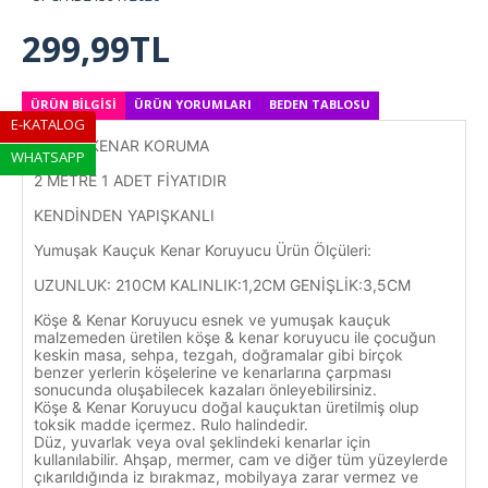
299,99TL
ÜRÜN BILGISI
ÜRÜN YORUMLARI
BEDEN TABLOSU
E-KATALOG
1 ADET KENAR KORUMA
WHATSAPP
2 METRE 1 ADET FİYATIDIR
KENDİNDEN YAPIŞKANLI
Yumuşak Kauçuk Kenar Koruyucu Ürün Ölçüleri:
UZUNLUK: 210CM KALINLIK:1,2CM GENİŞLİK:3,5CM
Köşe & Kenar Koruyucu esnek ve yumuşak kauçuk
malzemeden üretilen köşe & kenar koruyucu ile çocuğun
keskin masa, sehpa, tezgah, doğramalar gibi birçok
benzer yerlerin köşelerine ve kenarlarına çarpması
sonucunda oluşabilecek kazaları önleyebilirsiniz.
Köşe & Kenar Koruyucu doğal kauçuktan üretilmiş olup
toksik madde içermez. Rulo halindedir.
Düz, yuvarlak veya oval şeklindeki kenarlar için
kullanılabilir. Ahşap, mermer, cam ve diğer tüm yüzeylerde
çıkarıldığında iz bırakmaz, mobilyaya zarar vermez ve