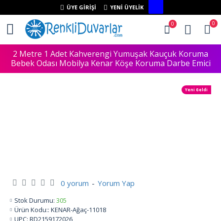
ÜYE GIRIŞI
YENI ÜYELIK
0
0
2 Metre 1 Adet Kahverengi Yumuşak Kauçuk Koruma
Bebek Odası Mobilya Kenar Köşe Koruma Darbe Emici
Yeni Geldi
0 yorum
-
Yorum Yap
Stok Durumu:
305
Ürün Kodu::
KENAR-Ağaç-11018
UPC:
RD2159172026