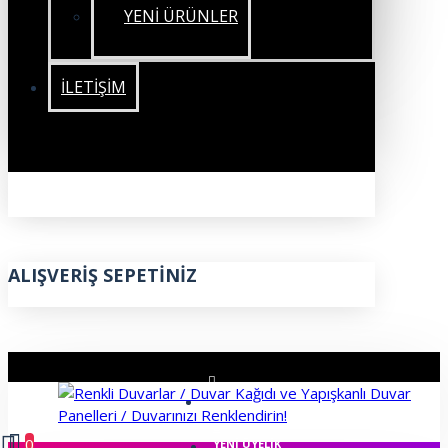
YENİ ÜRÜNLER
İLETIŞIM
ALIŞVERIŞ SEPETINIZ
ÜYE GIRIŞI
0
YENI ÜYELIK