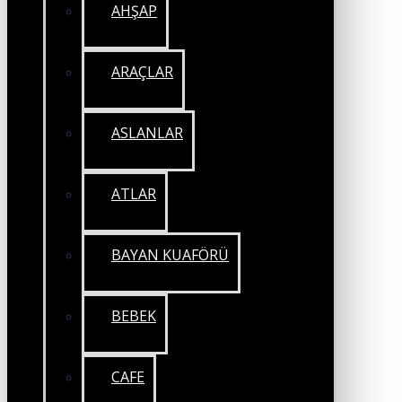
AHŞAP
ARAÇLAR
ASLANLAR
ATLAR
BAYAN KUAFÖRÜ
BEBEK
CAFE