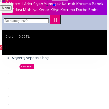
2 Metre 1 Adet Siyah Yumuşak Kauçuk Koruma Bebek
Menu
Odası Mobilya Kenar Köşe Koruma Darbe Emici
0 ürün - 0,00TL
0
Alışveriş sepetiniz boş!
Yeni Geldi