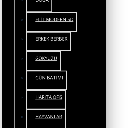
DOĞA
ELİT MODERN 5D
ERKEK BERBER
GÖKYÜZÜ
GÜN BATIMI
HARİTA OFİS
HAYVANLAR