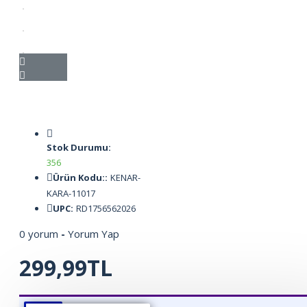
Stok Durumu:
356
Ürün Kodu::
KENAR-
KARA-11017
UPC:
RD1756562026
0 yorum
-
Yorum Yap
299,99TL
ÜRÜN BILGISI
ÜRÜN YORUMLARI
BEDEN TABLOSU