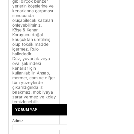
gibi birçok benzer
yerlerin köşelerine ve
kenarlarına çarpması
sonucunda
oluşabilecek kazaları
önleyebilirsiniz.
Köşe & Kenar
Koruyucu doğal
kauçuktan üretilmiş
olup toksik madde
içermez. Rulo
halindedir.
Düz, yuvarlak veya
oval şeklindeki
kenarlar için
kullanılabilir. Ahşap,
mermer, cam ve diğer
tüm yüzeylerde
çıkarıldığında iz
bırakmaz, mobilyaya
zarar vermez ve kolay
temizlenebilir.
YORUM YAP
Adınız