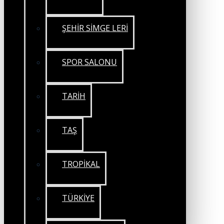
ŞEHİR SİMGE LERİ
SPOR SALONU
TARİH
TAŞ
TROPİKAL
TÜRKİYE