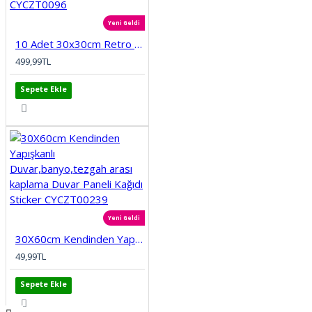
Yeni Geldi
10 Adet 30x30cm Retro Etnik Desen Köpük Yapışkanlı Mutfak Banyo Duvar Paneli Kağıdı CYCZT0096
499,99TL
Sepete Ekle
Yeni Geldi
30X60cm Kendinden Yapışkanlı Duvar,banyo,tezgah arası kaplama Duvar Paneli Kağıdı Sticker CYCZT00239
49,99TL
Sepete Ekle