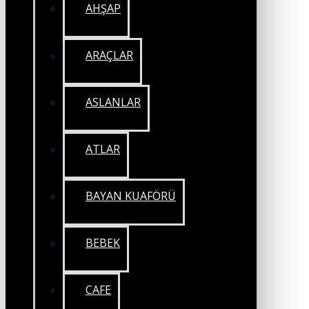
AHŞAP
ARAÇLAR
ASLANLAR
ATLAR
BAYAN KUAFÖRÜ
BEBEK
CAFE