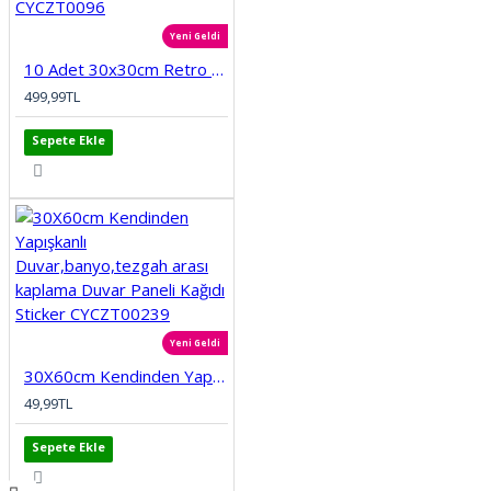
Yeni Geldi
10 Adet 30x30cm Retro Etnik Desen Köpük Yapışkanlı Mutfak Banyo Duvar Paneli Kağıdı CYCZT0096
499,99TL
Sepete Ekle
Yeni Geldi
30X60cm Kendinden Yapışkanlı Duvar,banyo,tezgah arası kaplama Duvar Paneli Kağıdı Sticker CYCZT00239
49,99TL
Sepete Ekle