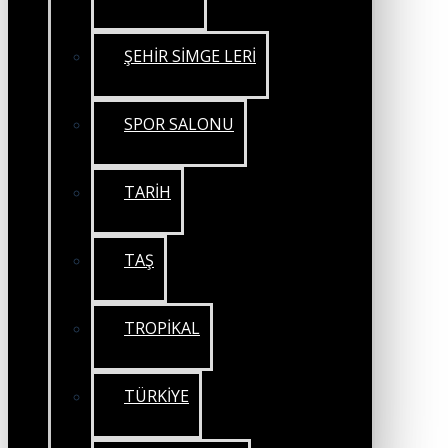
ŞEHİR SİMGE LERİ
SPOR SALONU
TARİH
TAŞ
TROPİKAL
TÜRKİYE