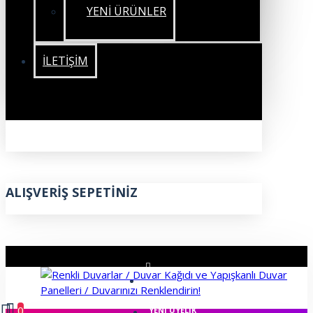
YENİ ÜRÜNLER
İLETIŞIM
ALIŞVERIŞ SEPETINIZ
ÜYE GIRIŞI
0
YENI ÜYELIK