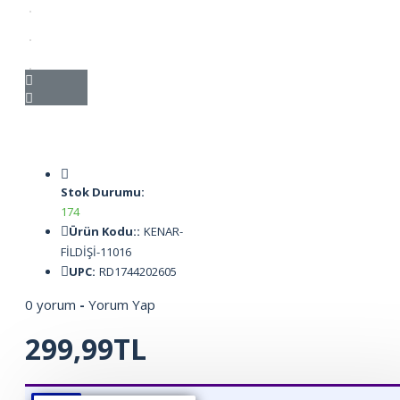
Stok Durumu:
174
Ürün Kodu::
KENAR-
FİLDİŞİ-11016
UPC:
RD1744202605
0 yorum
-
Yorum Yap
299,99TL
ÜRÜN BILGISI
ÜRÜN YORUMLARI
BEDEN TABLOSU