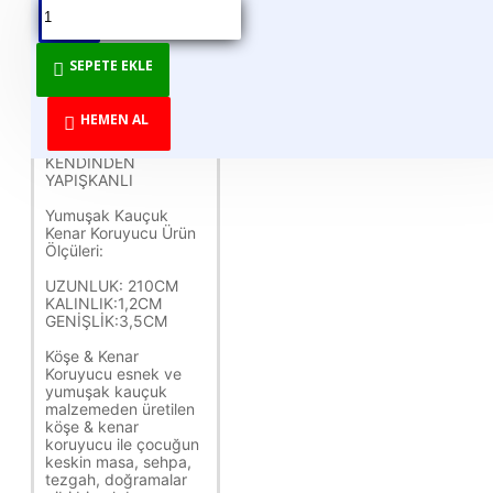
1 ADET KENAR
SEPETE EKLE
KORUMA
2 METRE 1 ADET
HEMEN AL
FİYATIDIR
KENDİNDEN
YAPIŞKANLI
Yumuşak Kauçuk
Kenar Koruyucu Ürün
Ölçüleri:
UZUNLUK: 210CM
KALINLIK:1,2CM
GENİŞLİK:3,5CM
Köşe & Kenar
Koruyucu esnek ve
yumuşak kauçuk
malzemeden üretilen
köşe & kenar
koruyucu ile çocuğun
keskin masa, sehpa,
tezgah, doğramalar