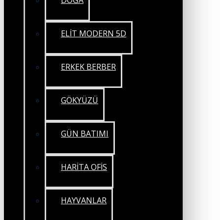
DOĞA
ELİT MODERN 5D
ERKEK BERBER
GÖKYÜZÜ
GÜN BATIMI
HARİTA OFİS
HAYVANLAR