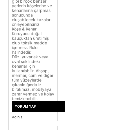
gibi birçok benzer
yerlerin köşelerine ve
kenarlarına çarpması
sonucunda
oluşabilecek kazaları
önleyebilirsiniz.
Köşe & Kenar
Koruyucu doğal
kauçuktan üretilmiş
olup toksik madde
içermez. Rulo
halindedir.
Düz, yuvarlak veya
oval şeklindeki
kenarlar için
kullanılabilir. Ahşap,
mermer, cam ve diğer
tüm yüzeylerde
çıkarıldığında iz
bırakmaz, mobilyaya
zarar vermez ve kolay
temizlenebilir.
YORUM YAP
Adınız