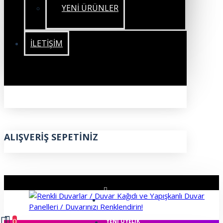
YENİ ÜRÜNLER
İLETIŞIM
ALIŞVERIŞ SEPETINIZ
ÜYE GIRIŞI
0
YENI ÜYELIK