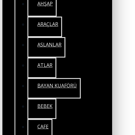
AHŞAP
ARAÇLAR
ASLANLAR
ATLAR
BAYAN KUAFÖRÜ
BEBEK
CAFE