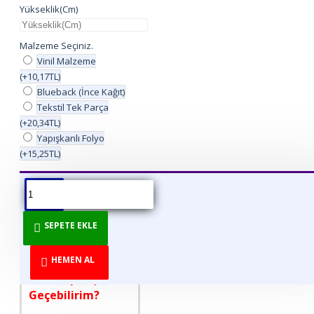
Yükseklik(Cm)
Malzeme Seçiniz.
Vinil Malzeme
(+10,17TL)
Blueback (İnce Kağıt)
Tekstil Tek Parça
(+20,34TL)
Yapışkanlı Folyo
(+15,25TL)
ÜRÜN BILGISI
ÜRÜN YORUMLARI
BEDEN TABLOSU
SEPETE EKLE
DİREKT ÜRETİCİDEN
TÜKETİCİYE!
HEMEN AL
Nasıl Sipariş
Geçebilirim?