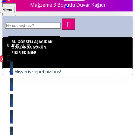
Mağzeme 3 Boyutlu Duvar Kağıdı
Menu
BU GÖRSELI AŞAĞIDAKI
0 ürün - 0,00TL
ODALARDA GÖRÜN,
FIKIR EDININ!
0
Alışveriş sepetiniz boş!