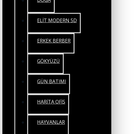
DOĞA
ELİT MODERN 5D
ERKEK BERBER
GÖKYÜZÜ
GÜN BATIMI
HARİTA OFİS
HAYVANLAR