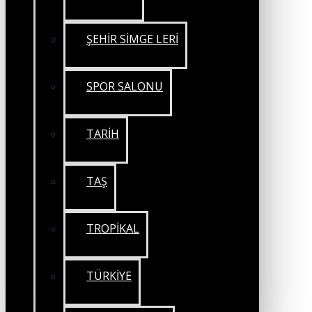
ŞEHİR SİMGE LERİ
SPOR SALONU
TARİH
TAŞ
TROPİKAL
TÜRKİYE