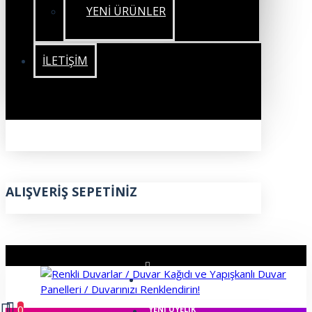
YENİ ÜRÜNLER
İLETIŞIM
ALIŞVERIŞ SEPETINIZ
ÜYE GIRIŞI
0
YENI ÜYELIK