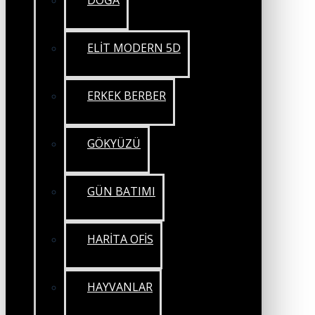
DOĞA
ELİT MODERN 5D
ERKEK BERBER
GÖKYÜZÜ
GÜN BATIMI
HARİTA OFİS
HAYVANLAR