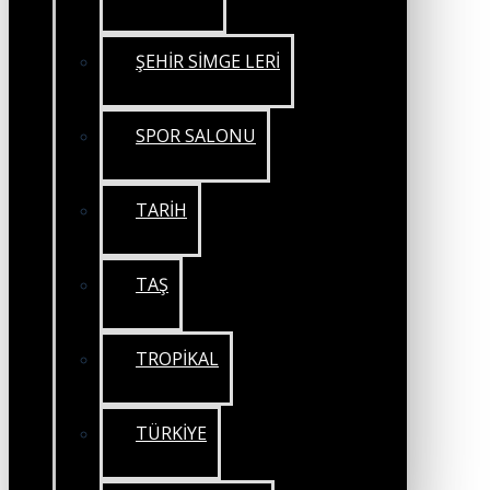
ŞEHİR SİMGE LERİ
SPOR SALONU
TARİH
TAŞ
TROPİKAL
TÜRKİYE