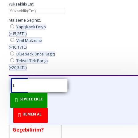
Yükseklik(Cm)
Malzeme Seçiniz.
Yapışkanlı Folyo
(+15,25TL)
Vinil Malzeme
(+10,17TL)
Blueback (İnce Kağıt)
Tekstil Tek Parça
(+20,34TL)
ÜRÜN BILGISI
ÜRÜN YORUMLARI
BEDEN TABLOSU
SEPETE EKLE
DİREKT ÜRETİCİDEN
TÜKETİCİYE!
HEMEN AL
Nasıl Sipariş
Geçebilirim?