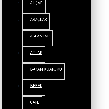
AHŞAP
ARAÇLAR
ASLANLAR
ATLAR
BAYAN KUAFÖRÜ
BEBEK
CAFE