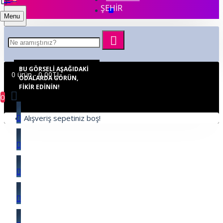
ŞEHİR
Menu
BU GÖRSELI AŞAĞIDAKI
0 ürün - 0,00TL
ODALARDA GÖRÜN,
FIKIR EDININ!
0
Alışveriş sepetiniz boş!