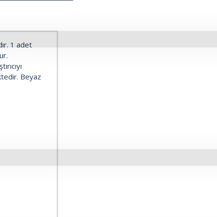
r. 1 adet
ndur.
ırıcıyı
ktedir. Beyaz