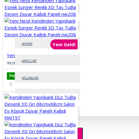
5D GEOMETRİ
AĞAÇLAR
AHŞAP
Yeni Geldi
Yeni Nesil Kendinden Yapışkanlı Esnek Sünger Renkli 3D Taş Tuğla Desen Duvar Kağıdı Paneli nw208
ARAÇLAR
99,99TL
Sepete Ekle
ASLANLAR
ATLAR
BAYAN KUAFÖRÜ
BEBEK