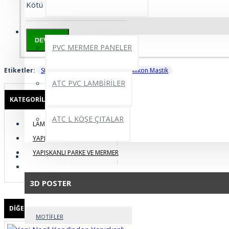
Kötü
İyi
PVC MERMER LEVHALAR
DEVAM
PVC MERMER PANELER
Etiketler:
Strafor Duvar Paneli Yapıştırıcı Silikon Mastik
ATC PVC LAMBİRİLER
KATEGORILER
ATC L KÖŞE ÇITALAR
LAMBİRİ VE ÇITA
YAPIŞKANLI PANEL
YAPIŞKANLI PARKE VE MERMER
3D POSTER
YAPIŞKANLI ÇITA
3D POSTER
DIĞER ÜRÜNLERIMIZ
MOTİFLER