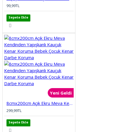
ELİT MODERN 5D
99,99TL
Sepete Ekle
ERKEK BERBER
GÖKYÜZÜ
GÜN BATIMI
HARİTA OFİS
HAYVANLAR
Yeni Geldi
KABARTMA
8cmx200cm Açık Ekru Meva Kendinden Yapışkanlı Kauçuk Kenar Koruma Bebek Çocuk Kenar Darbe Koruma
299,99TL
KIZ ÇOCUK
Sepete Ekle