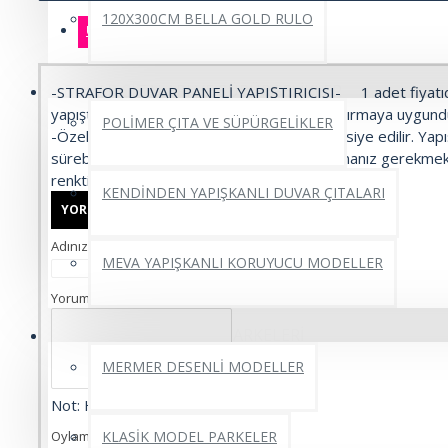
120X300CM BELLA GOLD RULO
ÜRÜN BILGISI
ÜRÜN YORUMLARI
DUVAR ÇITALARI VE SÜPÜRGELİKLER
-STRAFOR DUVAR PANELİ YAPIŞTIRICISI- 1 adet fiyatıdı
yapıştırıcı 4 adet strafor duvar paneli yapıştırmaya uygu
POLİMER ÇITA VE SÜPÜRGELİKLER
-Özellikler- Temiz duvara uygulanması tavsiye edilir. Yapışt
sürebilmek için silikon tabancasına sahip olmanız gerekme
renktir.
KENDİNDEN YAPIŞKANLI DUVAR ÇITALARI
YORUM YAP
Adınız
MEVA YAPIŞKANLI KORUYUCU MODELLER
Yorumunuz
YAPIŞKANLI PVC YER PARKELERİ
MERMER DESENLİ MODELLER
Not:
HTML'e dönüştürülmez!
Oylama
KLASİK MODEL PARKELER