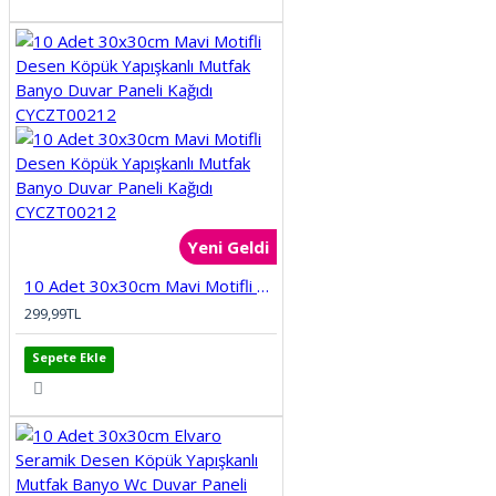
KÖPRÜ
MERMER
MOBİLYA
PALMİYE
Yeni Geldi
PENCERE
10 Adet 30x30cm Mavi Motifli Desen Köpük Yapışkanlı Mutfak Banyo Duvar Paneli Kağıdı CYCZT00212
299,99TL
ŞEHİR SİMGE LERİ
Sepete Ekle
SPOR SALONU
TARİH
TAŞ