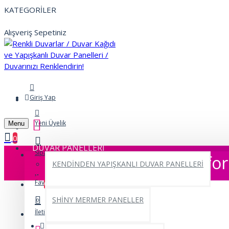
KATEGORİLER
Alışveriş Sepetiniz
Giriş Yap
Yeni Üyelik
Menu
0
DUVAR PANELLERİ
Siparişlerim
Strafor
KENDİNDEN YAPIŞKANLI DUVAR PANELLERİ
Favorilerim
0
SHİNY MERMER PANELLER
İletişim