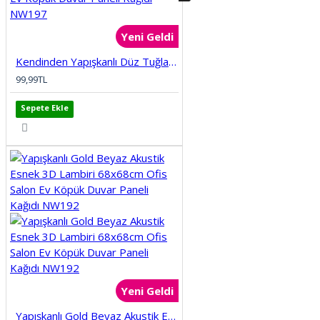
CAFE
Yeni Geldi
ÇİÇEKLER
Kendinden Yapışkanlı Düz Tuğla Desenli 3D Gri 68cmx68cm Salon Ev Köpük Duvar Paneli Kağıdı NW197
99,99TL
ÇOCUKLAR
Sepete Ekle
DENİZ OKYANUS
DENİZLATI AKVARYUM
DERİNLİK
DİNİ
Yeni Geldi
DOĞA
Yapışkanlı Gold Beyaz Akustik Esnek 3D Lambiri 68x68cm Ofis Salon Ev Köpük Duvar Paneli Kağıdı NW192