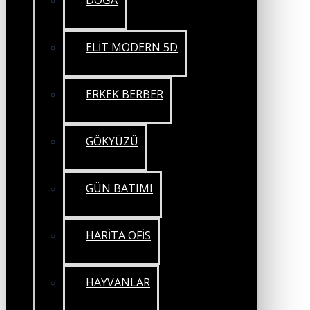
DOĞA
ELİT MODERN 5D
ERKEK BERBER
GÖKYÜZÜ
GÜN BATIMI
HARİTA OFİS
HAYVANLAR