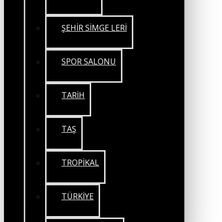
ŞEHİR SİMGE LERİ
SPOR SALONU
TARİH
TAŞ
TROPİKAL
TÜRKİYE