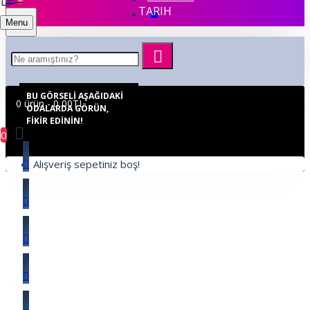
TARIH
Menu
BU GÖRSELI AŞAĞIDAKI
0 ürün - 0,00TL
ODALARDA GÖRÜN,
FIKIR EDININ!
0
Alışveriş sepetiniz boş!