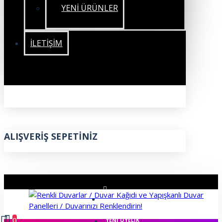
YENİ ÜRÜNLER
İLETIŞIM
ALIŞVERIŞ SEPETINIZ
ÜYE GIRIŞI
0
YENI ÜYELIK