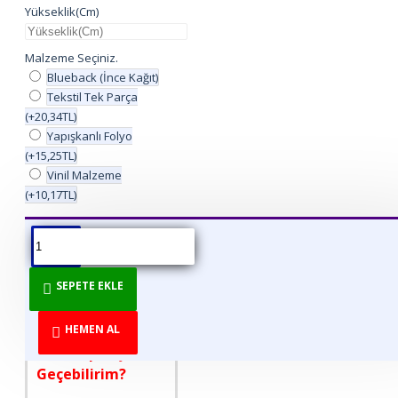
Yükseklik(Cm)
Malzeme Seçiniz.
Blueback (İnce Kağıt)
Tekstil Tek Parça
(+20,34TL)
Yapışkanlı Folyo
(+15,25TL)
Vinil Malzeme
(+10,17TL)
ÜRÜN BILGISI
ÜRÜN YORUMLARI
BEDEN TABLOSU
SEPETE EKLE
DİREKT ÜRETİCİDEN
TÜKETİCİYE!
HEMEN AL
Nasıl Sipariş
Geçebilirim?