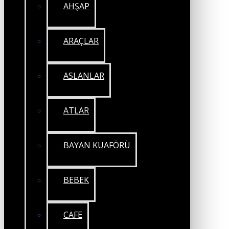
AHŞAP
ARAÇLAR
ASLANLAR
ATLAR
BAYAN KUAFÖRÜ
BEBEK
CAFE