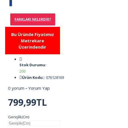
FARKLARI NELERDIR?
Bu Üründe Fiyatımız
Metrekare
Üzerindendir
Stok Durumu:
200
Ürün Kodu::
076128169
0 yorum
-
Yorum Yap
799,99TL
Genişlik(Cm)