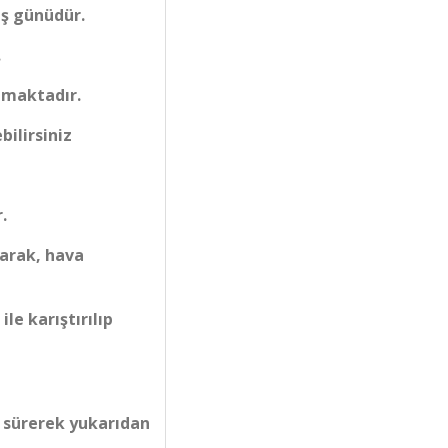
iş günüdür.
.
lmaktadır.
bilirsiniz
.
larak, hava
le karıştırılıp
a sürerek yukarıdan