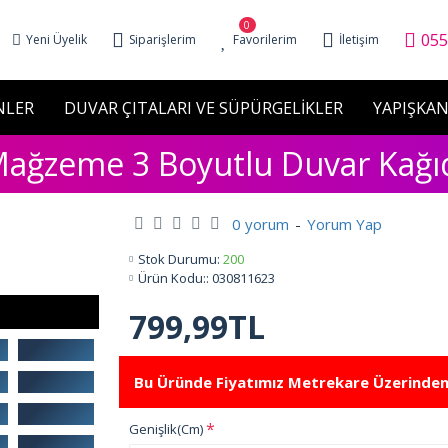
0
055
Yeni Üyelik
Siparişlerim
Favorilerim
İletişim
NLER
DUVAR ÇITALARI VE SÜPÜRGELİKLER
YAPIŞKAN
ağzeme 3 Boyutlu Duvar Kağı
0 yorum
-
Yorum Yap
Stok Durumu:
200
Ürün Kodu::
030811623
799,99TL
Bu Üründe Fiyatımız Metrekare Üzerinden
Genişlik(Cm)