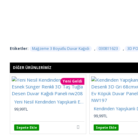
Etiketler:
Mağzeme 3 Boyutlu Duvar Kağıdı
,
030811623
,
3D PO
DIĞER ÜRÜNLERIMIZ
Yeni Geldi
Yeni Nesil Kendinden Yapışkanlı Esnek Sünger Renkli 3D Taş Tuğla Desen Duvar Kağıdı Paneli nw208
99,99TL
99,99TL
Sepete Ekle
Sepete Ekle