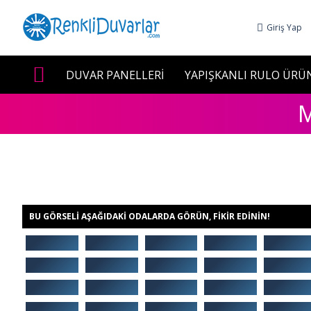
Giriş Yap
DUVAR PANELLERİ
YAPIŞKANLI RULO ÜRÜ
M
BU GÖRSELI AŞAĞIDAKI ODALARDA GÖRÜN, FIKIR EDININ!