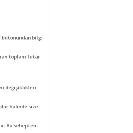
? butonundan bilgi
aman toplam tutar
 değişiklikleri
alar halinde size
tir. Bu sebepten