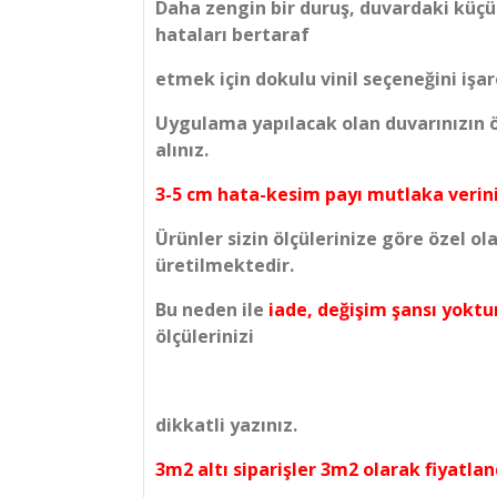
Daha zengin bir duruş, duvardaki küçü
hataları bertaraf
etmek için dokulu vinil seçeneğini işare
Uygulama yapılacak olan duvarınızın öl
alınız.
3-5 cm hata-kesim payı mutlaka verini
Ürünler sizin ölçülerinize göre özel ol
üretilmektedir.
Bu neden ile
iade, değişim şansı yoktu
ölçülerinizi
dikkatli yazınız.
3m2 altı siparişler 3m2 olarak fiyatland