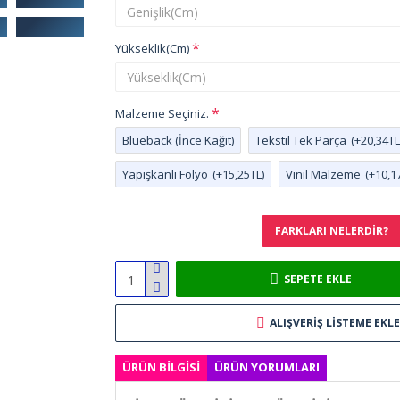
Yükseklik(Cm)
Malzeme Seçiniz.
Blueback (İnce Kağıt)
Tekstil Tek Parça
(+20,34TL
Yapışkanlı Folyo
(+15,25TL)
Vinil Malzeme
(+10,1
FARKLARI NELERDIR?
SEPETE EKLE
ALIŞVERIŞ LISTEME EKLE
ÜRÜN BILGISI
ÜRÜN YORUMLARI