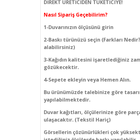
DİREKT ÜRETİCİDEN TÜKETİCİYE!
Nasıl Sipariş Geçebilirim?
1-Duvarınızın ölçüsünü girin
2-Baskı türünüzü seçin (Farkları Nedir
alabilirsiniz)
3-Kağıdın kalitesini işaretlediğiniz z
gözükecektir.
4-Sepete ekleyin veya Hemen Alın.
Bu ürünümüzde talebinize göre tasarım
yapılabilmektedir.
Duvar kağıtları, ölçülerinize göre parç
ulaşacaktır. (Tekstil Hariç)
Görsellerin çözünürlükleri çok yüksek
istediğiniz ölçülerde baskı yapılabilir.