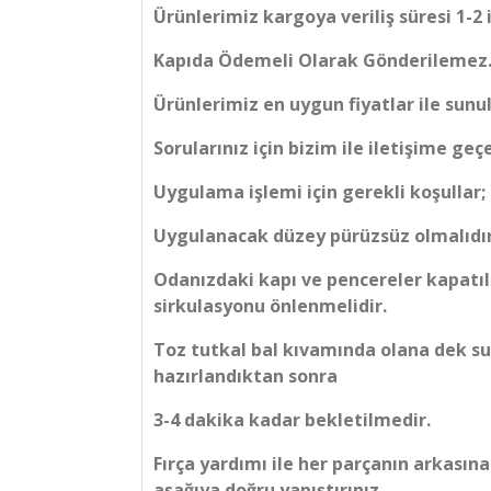
Ürünlerimiz kargoya veriliş süresi 1-2 
Kapıda Ödemeli Olarak Gönderilemez
Ürünlerimiz en uygun fiyatlar ile sunu
Sorularınız için bizim ile iletişime geçe
Uygulama işlemi için gerekli koşullar;
Uygulanacak düzey pürüzsüz olmalıdır
Odanızdaki kapı ve pencereler kapatı
sirkulasyonu önlenmelidir.
Toz tutkal bal kıvamında olana dek su i
hazırlandıktan sonra
3-4 dakika kadar bekletilmedir.
Fırça yardımı ile her parçanın arkasın
aşağıya doğru yapıştırınız.