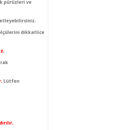
k pürüzleri ve
tleyebilirsiniz.
çülerini dikkatlice
z.
arak
r.
Lütfen
ırılır.