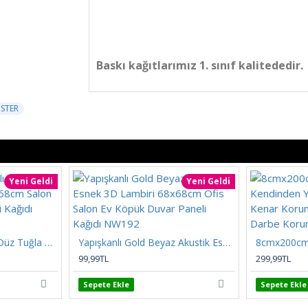
Baskı kağıtlarımız 1. sınıf kalitededir.
STER
Yeni Geldi
Yeni Geldi
Kendinden Yapışkanlı Düz Tuğla Desenli 3D Gri 68cmx68cm Salon Ev Köpük Duvar Paneli Kağıdı NW197
Yapışkanlı Gold Beyaz Akustik Esnek 3D Lambiri 68x68cm Ofis Salon Ev Köpük Duvar Paneli Kağıdı NW192
99,99TL
299,99TL
Sepete Ekle
Sepete Ekle