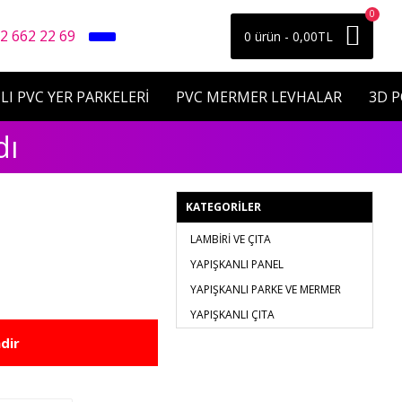
0
2 662 22 69
0 ürün - 0,00TL
LI PVC YER PARKELERİ
PVC MERMER LEVHALAR
3D 
dı
KATEGORILER
LAMBİRİ VE ÇITA
YAPIŞKANLI PANEL
YAPIŞKANLI PARKE VE MERMER
YAPIŞKANLI ÇITA
dir