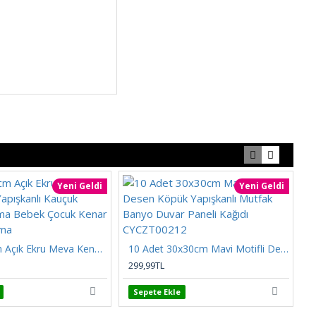
Yeni Geldi
Yeni Geldi
8cmx200cm Açık Ekru Meva Kendinden Yapışkanlı Kauçuk Kenar Koruma Bebek Çocuk Kenar Darbe Koruma
10 Adet 30x30cm Mavi Motifli Desen Köpük Yapışkanlı Mutfak Banyo Duvar Paneli Kağıdı CYCZT00212
299,99TL
2
Sepete Ekle