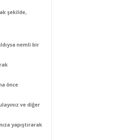
ak şekilde,
ldıysa nemli bir
arak
aha önce
ulayınız ve diğer
nıza yapıştırarak