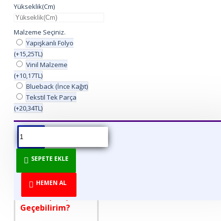
Yükseklik(Cm)
Malzeme Seçiniz.
Yapışkanlı Folyo
(+15,25TL)
Vinil Malzeme
(+10,17TL)
Blueback (İnce Kağıt)
Tekstil Tek Parça
(+20,34TL)
ÜRÜN BILGISI
ÜRÜN YORUMLARI
BEDEN TABLOSU
SEPETE EKLE
DİREKT ÜRETİCİDEN
TÜKETİCİYE!
HEMEN AL
Nasıl Sipariş
Geçebilirim?