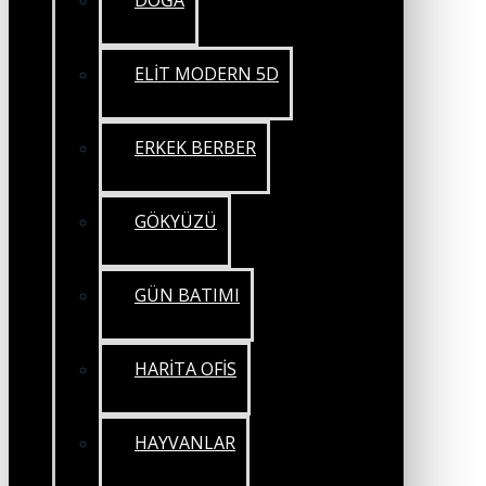
DOĞA
ELİT MODERN 5D
ERKEK BERBER
GÖKYÜZÜ
GÜN BATIMI
HARİTA OFİS
HAYVANLAR