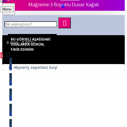
Mağzeme 3 Boyutlu Duvar Kağıdı
Menu
BU GÖRSELI AŞAĞIDAKI
0 ürün - 0,00TL
ODALARDA GÖRÜN,
FIKIR EDININ!
0
Alışveriş sepetiniz boş!