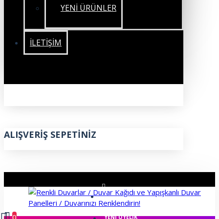
YENİ ÜRÜNLER
İLETIŞIM
ALIŞVERIŞ SEPETINIZ
ÜYE GIRIŞI
0
YENI ÜYELIK