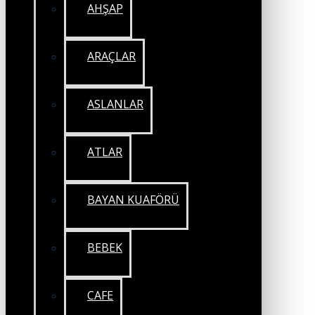
AHŞAP
ARAÇLAR
ASLANLAR
ATLAR
BAYAN KUAFÖRÜ
BEBEK
CAFE