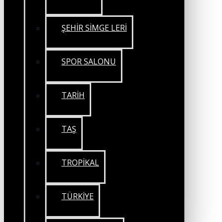
ŞEHİR SİMGE LERİ
SPOR SALONU
TARİH
TAŞ
TROPİKAL
TÜRKİYE