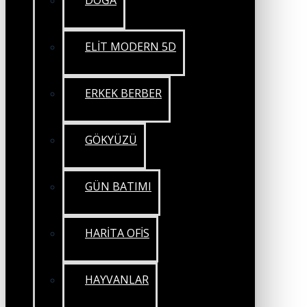
DOĞA
ELİT MODERN 5D
ERKEK BERBER
GÖKYÜZÜ
GÜN BATIMI
HARİTA OFİS
HAYVANLAR