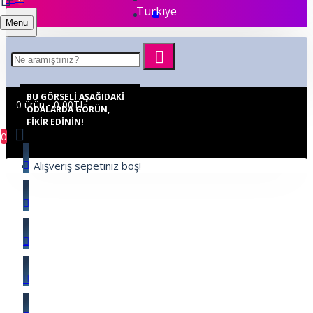
Turkıye
Menu
BU GÖRSELI AŞAĞIDAKI
0 ürün - 0,00TL
ODALARDA GÖRÜN,
FIKIR EDININ!
0
Alışveriş sepetiniz boş!