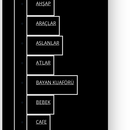
AHŞAP
ARAÇLAR
ASLANLAR
ATLAR
BAYAN KUAFÖRÜ
BEBEK
CAFE