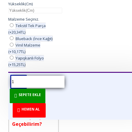
Yükseklik(Cm)
Malzeme Seçiniz.
Tekstil Tek Parça
(+20,34TL)
Blueback (İnce Kağıt)
Vinil Malzeme
(+10,17TL)
Yapışkanlı Folyo
(+15,25TL)
ÜRÜN BILGISI
ÜRÜN YORUMLARI
BEDEN TABLOSU
SEPETE EKLE
DİREKT ÜRETİCİDEN
TÜKETİCİYE!
HEMEN AL
Nasıl Sipariş
Geçebilirim?