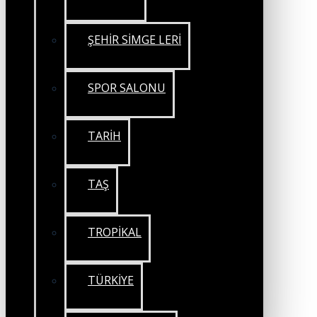
ŞEHİR SİMGE LERİ
SPOR SALONU
TARİH
TAŞ
TROPİKAL
TÜRKİYE