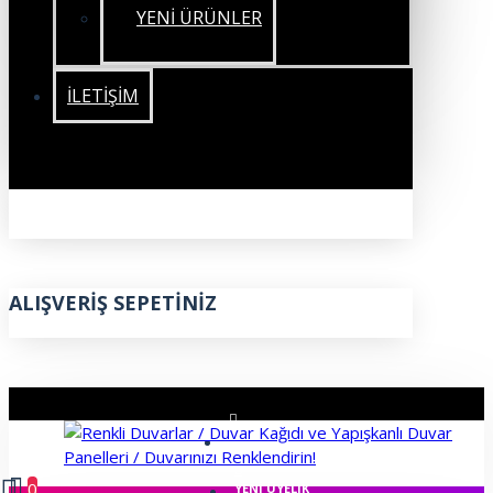
YENİ ÜRÜNLER
İLETIŞIM
ALIŞVERIŞ SEPETINIZ
ÜYE GIRIŞI
0
YENI ÜYELIK