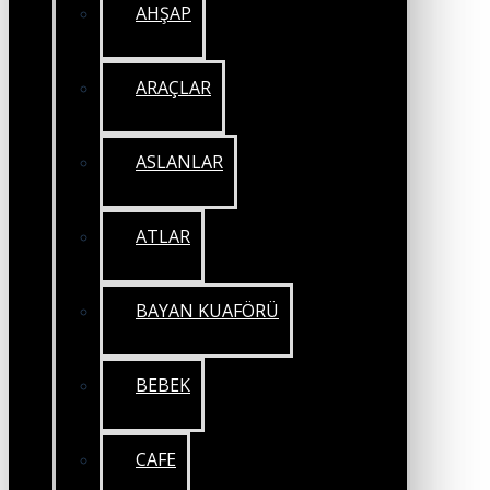
AHŞAP
ARAÇLAR
ASLANLAR
ATLAR
BAYAN KUAFÖRÜ
BEBEK
CAFE