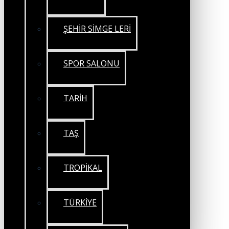
ŞEHİR SİMGE LERİ
SPOR SALONU
TARİH
TAŞ
TROPİKAL
TÜRKİYE