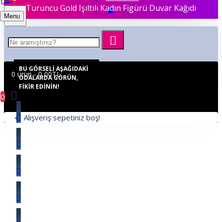
Turuncu Gold Işıltılı Kadın Figürü Duvar Kağıdı
Menu
BU GÖRSELI AŞAĞIDAKI
0 ürün - 0,00TL
ODALARDA GÖRÜN,
FIKIR EDININ!
0
Alışveriş sepetiniz boş!