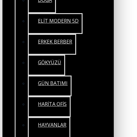
DOĞA
ELİT MODERN 5D
ERKEK BERBER
GÖKYÜZÜ
GÜN BATIMI
HARİTA OFİS
HAYVANLAR