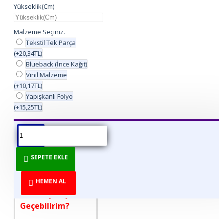
Yükseklik(Cm)
Malzeme Seçiniz.
Tekstil Tek Parça
(+20,34TL)
Blueback (İnce Kağıt)
Vinil Malzeme
(+10,17TL)
Yapışkanlı Folyo
(+15,25TL)
ÜRÜN BILGISI
ÜRÜN YORUMLARI
BEDEN TABLOSU
SEPETE EKLE
DİREKT ÜRETİCİDEN
TÜKETİCİYE!
HEMEN AL
Nasıl Sipariş
Geçebilirim?