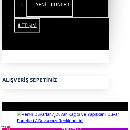
YENİ ÜRÜNLER
İLETIŞIM
ALIŞVERIŞ SEPETINIZ
ÜYE GIRIŞI
0
YENI ÜYELIK