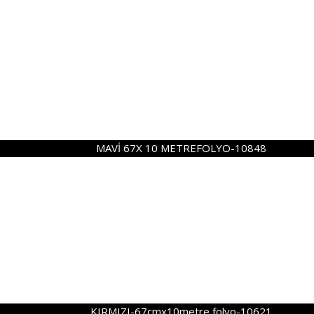
MAVİ 67X 10 METREFOLYO-10848
KIRMIZI-67cmx10metre folyo-10621