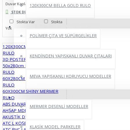
Duvar Kaplama Folyosu Kağıdı
120X300CM BELLA GOLD RULO
sınıf Kaliteli Çift Taraflı
STOK DURUMU
Bant Ofis Salon Çerçeve
Stokta Var
Stokta
Kırtasiye Bantlama
DUVAR ÇITALARI VE SÜPÜRGELİKLER
Yok
POLİMER ÇITA VE SÜPÜRGELİKLER
120X300CM BELLA GOLD
RULO
KENDİNDEN YAPIŞKANLI DUVAR ÇITALARI
3D POSTER
50x280cm PUFFY YAPIŞKANLI
RULO
MEVA YAPIŞKANLI KORUYUCU MODELLER
60X280CM SXP YAPIŞKANLI
RULO
60X300CM SHİNY MERMER
YAPIŞKANLI PVC YER PARKELERİ
RULO
ABS DUVAR PANELİ
MERMER DESENLİ MODELLER
AHŞAP MDF DUVAR PANELLERİ
AKUSTİK DUVAR PANELLERİ
ATC L KÖŞE ÇITALAR
KLASİK MODEL PARKELER
ATC PVC LAMBİRİLER