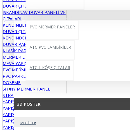
DUVAR ÇITALARI
İSKANDİNAV DUVAR PANELİ VE
PVC MERMER LEVHALAR
ÇITALARI
KENDİNDEN YAPIŞKANLI
PVC MERMER PANELER
DUVAR ÇITALARI
KENDİNDEN YAPIŞKANLI
DUVAR PANELLERİ
ATC PVC LAMBİRİLER
KLASİK PARKE MODELLER
MERMER DESENLİ PARKELER
MEVA YAPIŞKANLI MODELLER
ATC L KÖŞE ÇITALAR
PVC MERMER PANELLER
PVC PARKE ZEMİN VE DUVAR
DÖŞEME
3D POSTER
SHINY MERMER PANEL
STRAFOR DUVAR PANELLERİ
YAPIŞKANLI DUVAR PANELLERİ
3D POSTER
YAPIŞKANLI EPOKSİ PANELLER
YAPIŞKANLI FOLYO KAPLAMA
YAPIŞKANLI FOLYOLAR
MOTİFLER
YAPIŞKANLI RULOLAR