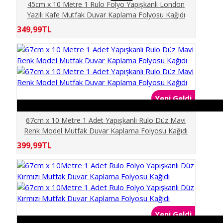
45cm x 10 Metre 1 Rulo Folyo Yapışkanlı London
CAFE
Yazılı Kafe Mutfak Duvar Kaplama Folyosu Kağıdı
349,99TL
ÇİÇEKLER
ÇOCUKLAR
DENİZ OKYANUS
Yeni Geldi
67cm x 10 Metre 1 Adet Yapışkanlı Rulo Düz Mavi
DENİZLATI AKVARYUM
Renk Model Mutfak Duvar Kaplama Folyosu Kağıdı
399,99TL
DERİNLİK
DİNİ
DOĞA
Yeni Geldi