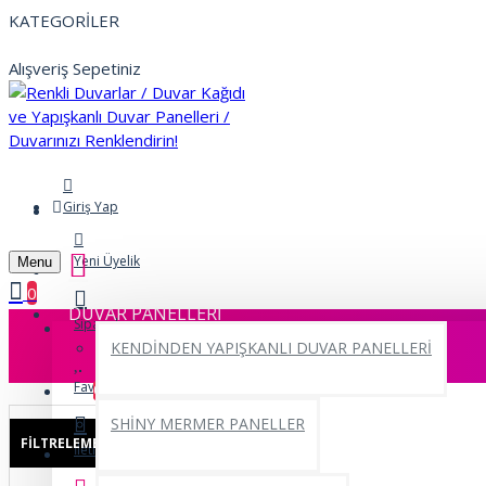
KATEGORİLER
Alışveriş Sepetiniz
Giriş Yap
Yeni Üyelik
Menu
0
DUVAR PANELLERİ
Siparişlerim
KENDİNDEN YAPIŞKANLI DUVAR PANELLERİ
Favorilerim
0
SHİNY MERMER PANELLER
FILTRELEME
Sıfırla
İletişim