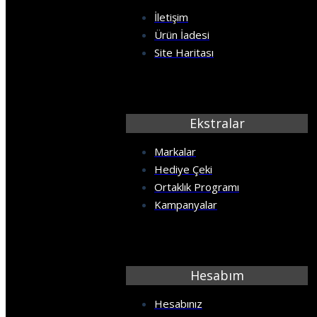
KÖPRÜ
İletişim
Ürün İadesi
MERMER
Site Haritası
MOBİLYA
Ekstralar
PALMİYE
Markalar
PENCERE
Hediye Çeki
Ortaklık Programı
ŞEHİR SİMGE LERİ
Kampanyalar
SPOR SALONU
Hesabım
TARİH
Hesabınız
TAŞ