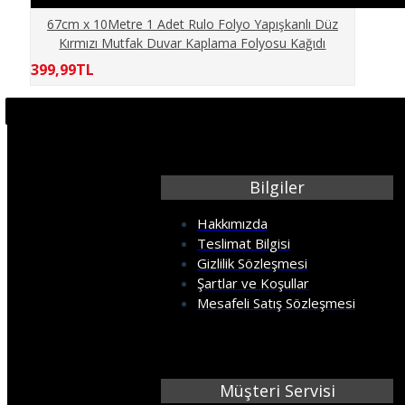
ELİT MODERN 5D
67cm x 10Metre 1 Adet Rulo Folyo Yapışkanlı Düz
Kırmızı Mutfak Duvar Kaplama Folyosu Kağıdı
ERKEK BERBER
399,99TL
GÖKYÜZÜ
GÜN BATIMI
Bilgiler
HARİTA OFİS
Hakkımızda
Teslimat Bilgisi
Gizlilik Sözleşmesi
HAYVANLAR
Şartlar ve Koşullar
Mesafeli Satış Sözleşmesi
KABARTMA
KIZ ÇOCUK
Müşteri Servisi