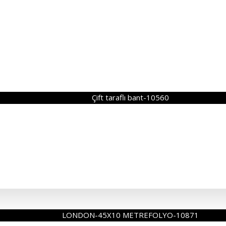
Çift taraflı bant-10560
LONDON-45X10 METREFOLYO-10871