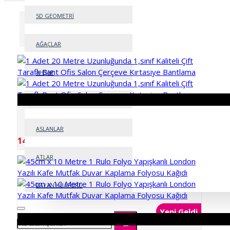
5D GEOMETRİ
Sırala:
Göster:
AĞAÇLAR
AHŞAP
ARAÇLAR
1 Adet 20 Metre Uzunluğunda 1,sınıf Kaliteli Çift
Taraflı Bant Ofis Salon Çerçeve Kırtasiye Bantlama
ASLANLAR
149,99TL
ATLAR
BAYAN KUAFÖRÜ
Yeni Geldi
BEBEK