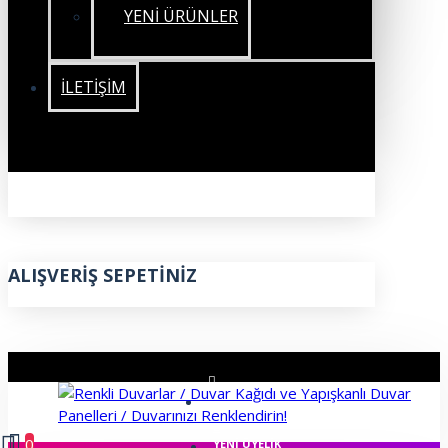
YENİ ÜRÜNLER
İLETIŞIM
ALIŞVERIŞ SEPETINIZ
ÜYE GIRIŞI
0
YENI ÜYELIK