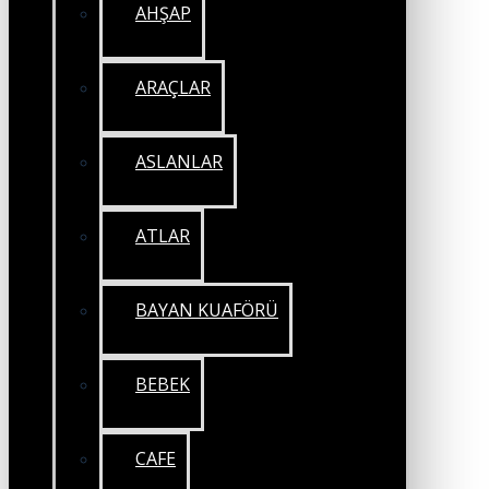
AHŞAP
ARAÇLAR
ASLANLAR
ATLAR
BAYAN KUAFÖRÜ
BEBEK
CAFE