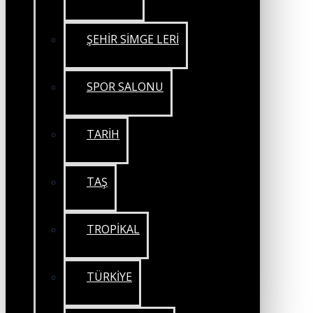
ŞEHİR SİMGE LERİ
SPOR SALONU
TARİH
TAŞ
TROPİKAL
TÜRKİYE