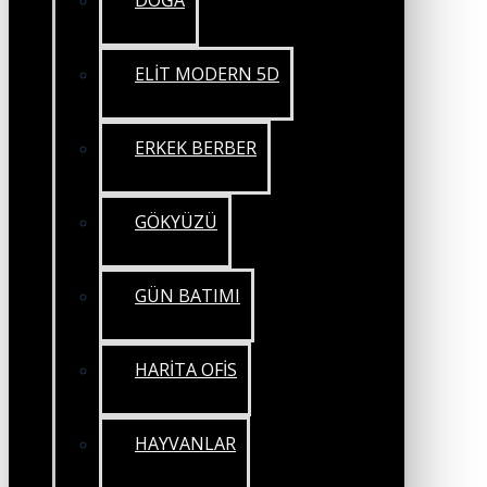
DOĞA
ELİT MODERN 5D
ERKEK BERBER
GÖKYÜZÜ
GÜN BATIMI
HARİTA OFİS
HAYVANLAR