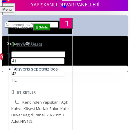
YAPIŞKANLI DUVAR PANELLERİ
Menu
FILTRELEME
Sıfırla
0 ürün - 0,00TL
FIYAT ARALIĞI
0
TL
Alışveriş sepetiniz boş!
TL
ETIKETLER
Kendinden Yapışkanlı Açık
Kahve Köşesi Mutfak Salon Kafe
Duvar Kağıdı Paneli 70x70cm 1
Adet NW172