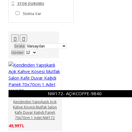
STOK DURUMU
Stokta Var
Sırala:
Göster:
NW172- AÇIKCOFFE-9840
Kendinden Yapışkanlı Açık
Kahve Köşesi Mutfak Salon
Kafe Duvar Kağıdı Paneli
70x70cm 1 Adet NW172
49,99TL