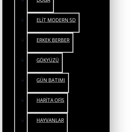
DOĞA
ELİT MODERN 5D
ERKEK BERBER
GÖKYÜZÜ
GÜN BATIMI
HARİTA OFİS
HAYVANLAR