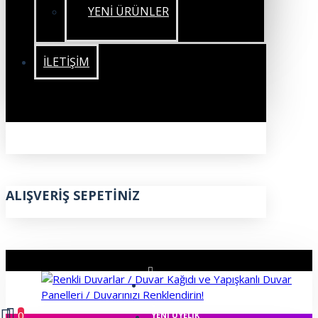
YENİ ÜRÜNLER
İLETIŞIM
ALIŞVERIŞ SEPETINIZ
ÜYE GIRIŞI
0
YENI ÜYELIK