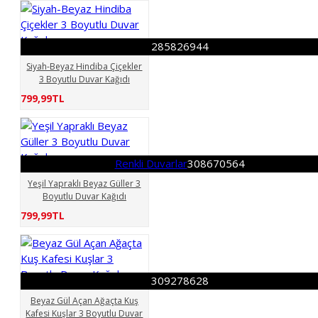
159222468
165399576
175526010
195274524
195818037
285826944
205400676
Siyah-Beyaz Hindiba Çiçekler
205405953
211239882
3 Boyutlu Duvar Kağıdı
212055276
799,99TL
220069779
221039757
229628664
231391821
233159550
236095533
Renkli Duvarlar
308670564
236103438
238269720
Yeşil Yapraklı Beyaz Güller 3
239640504
Boyutlu Duvar Kağıdı
239811993
239812041
799,99TL
241148310
241169994
242390397
247057332
252056835
285826944
308670564
309278628
309278625
309278628
Beyaz Gül Açan Ağaçta Kuş
315384361
Kafesi Kuşlar 3 Boyutlu Duvar