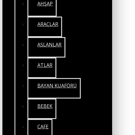
AHŞAP
ARAÇLAR
ASLANLAR
ATLAR
BAYAN KUAFÖRÜ
BEBEK
CAFE