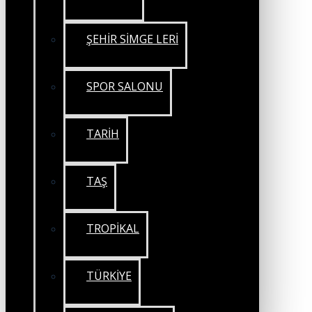
ŞEHİR SİMGE LERİ
SPOR SALONU
TARİH
TAŞ
TROPİKAL
TÜRKİYE