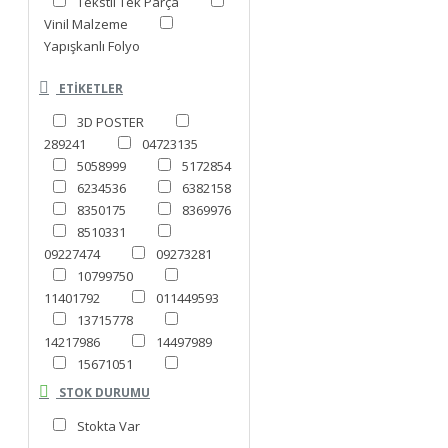
Tekstil Tek Parça
Vinil Malzeme
Yapışkanlı Folyo
ETIKETLER
3D POSTER
289241
04723135
5058999
5172854
6234536
6382158
8350175
8369976
8510331
09227474
09273281
10799750
11401792
011449593
13715778
14217986
14497989
15671051
16461137
18487823
STOK DURUMU
21703848
Stokta Var
22678788
30653754