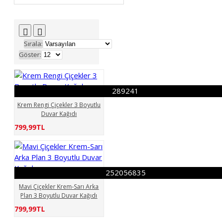
33973334
35399172
35617103
37368235
037418967
42071347
Sırala:
47637775
Göster:
49094105
049572334
50465479
51219941
56456729
57362253
289241
61109014
61221954
Krem Rengi Çiçekler 3 Boyutlu
64422942
Duvar Kağıdı
64459927
65677802
799,99TL
72213156
72491346
072553726
72619417
79498909
80089621
252056835
83478262
Mavi Çiçekler Krem-Sarı Arka
84934306
85584276
Plan 3 Boyutlu Duvar Kağıdı
97823880
799,99TL
133338133
141066058
156689421