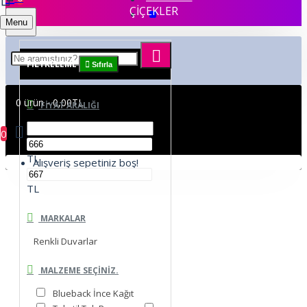
ÇİÇEKLER
Menu
FILTRELEME
Sıfırla
0 ürün - 0,00TL
FIYAT ARALIĞI
0
TL
Alışveriş sepetiniz boş!
TL
MARKALAR
Renkli Duvarlar
MALZEME SEÇINIZ.
Blueback İnce Kağıt