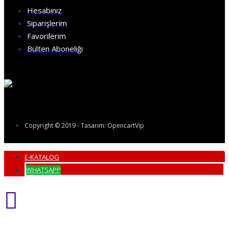
çİÇEK 3 Boyutlu Duvar Kağıdı
Hesabınız
Şiyah zemin ç içekler
şablon
Siparişlerim
Favorilerim
Bülten Aboneliği
Copyright © 2019 - Tasarım: OpencartVip
E-KATALOG
WHATSAPP