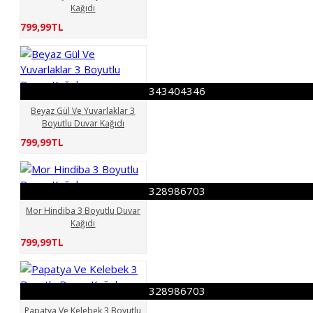
328986703
343404343
Kağıdı
343404346
799,99TL
362705227
367405636
367405966
370220668
372644734
375648163
343404346
388519390
388965343
Beyaz Gül Ve Yuvarlaklar 3
388994758
Boyutlu Duvar Kağıdı
391288423
392043277
799,99TL
396459466
398136766
398203420
406796764
328986703
414583390
420164506
421103788
Mor Hindiba 3 Boyutlu Duvar
426386911
438203971
Kağıdı
Açık Turuncu Güller 3
799,99TL
Boyutlu Duvar Kağıdı
Bambu yol 3 Boyutlu Duvar
Kağıdı
Beyaz Gül Açan
328986703
Ağaçta Kuş Kafesi Kuşlar 3
Papatya Ve Kelebek 3 Boyutlu