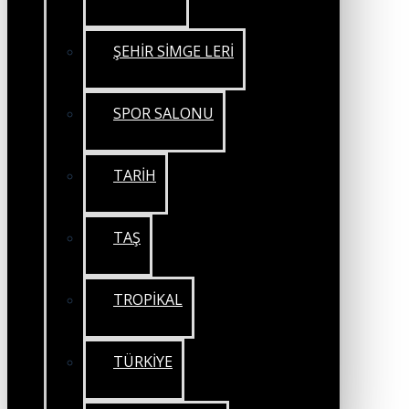
ŞEHİR SİMGE LERİ
SPOR SALONU
TARİH
TAŞ
TROPİKAL
TÜRKİYE