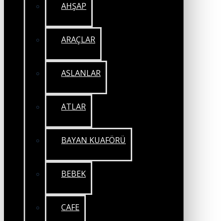
AHŞAP
ARAÇLAR
ASLANLAR
ATLAR
BAYAN KUAFÖRÜ
BEBEK
CAFE