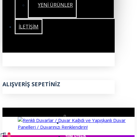
YENİ ÜRÜNLER
İLETIŞIM
ALIŞVERIŞ SEPETINIZ
ÜYE GIRIŞI
0
YENI ÜYELIK