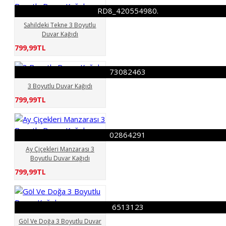
Magzeme 3 Boyutlu Duvar
RD8_420554980.
Kağıdı
Magzemeler 3
Sahildeki Tekne 3 Boyutlu
Boyutlu Duvar Kağıdı
Duvar Kağıdı
Mağzeme 3 Boyutlu Duvar
799,99TL
Kağıdı
RD3_1116779678
RD6_624493301
73082463
RD7_464829731
3 Boyutlu Duvar Kağıdı
RD8_420554980.
799,99TL
02864291
Ay Çiçekleri Manzarası 3
Boyutlu Duvar Kağıdı
799,99TL
6513123
Göl Ve Doğa 3 Boyutlu Duvar