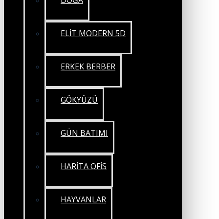
DOĞA
ELİT MODERN 5D
ERKEK BERBER
GÖKYÜZÜ
GÜN BATIMI
HARİTA OFİS
HAYVANLAR