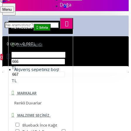
Doğa
Menu
FILTRELEME
Sıfırla
0 ürün - 0,00TL
FIYAT ARALIĞI
0
TL
Alışveriş sepetiniz boş!
TL
MARKALAR
Renkli Duvarlar
MALZEME SEÇINIZ.
Blueback İnce Kağıt