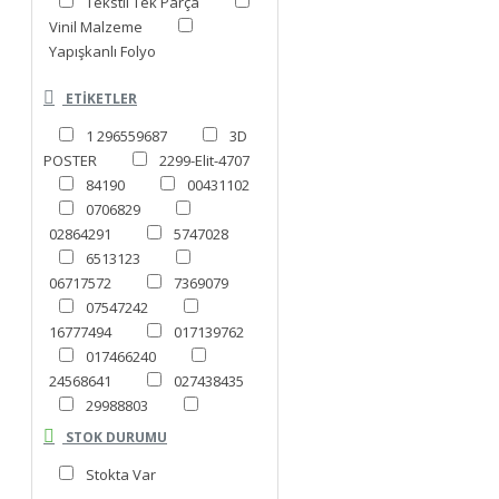
Tekstil Tek Parça
Vinil Malzeme
Yapışkanlı Folyo
ETIKETLER
1 296559687
3D
POSTER
2299-Elit-4707
84190
00431102
0706829
02864291
5747028
6513123
06717572
7369079
07547242
16777494
017139762
017466240
24568641
027438435
29988803
30566903
32116652
STOK DURUMU
33655188.
Stokta Var
034679463
35538501