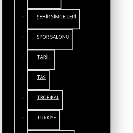
ŞEHİR SİMGE LERİ
SPOR SALONU
TARİH
TAŞ
TROPİKAL
TÜRKİYE