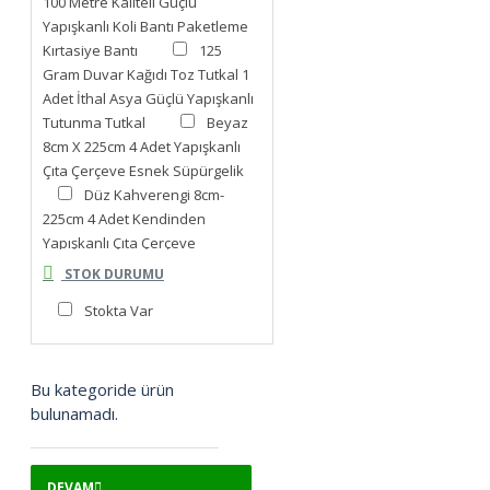
100 Metre Kaliteli Güçlü
Yapışkanlı Koli Bantı Paketleme
Kırtasiye Bantı
125
Gram Duvar Kağıdı Toz Tutkal 1
Adet İthal Asya Güçlü Yapışkanlı
Tutunma Tutkal
Beyaz
8cm X 225cm 4 Adet Yapışkanlı
Çıta Çerçeve Esnek Süpürgelik
Düz Kahverengi 8cm-
225cm 4 Adet Kendinden
Yapışkanlı Çıta Çerçeve
Süpürgelik
Kahverengi
STOK DURUMU
Düz 8cm-110cm Yapışkanlı Çıta
Stokta Var
Çerçeve SüpürgelikDÜZKAHVE
Motifli Beyaz Esnek 8cm-
230cm x 4 Adet Yapışkanlı Duvar
Çıta Çerçeve Süpürgelik
Bu kategoride ürün
Siyah 4 Adet 225cm Esnek
bulunamadı.
Duvar Çıtası Dekoratif Yapışkanlı
Çerçeve Süpürgelik
Siyah 8X110cm Esnek Duvar
DEVAM