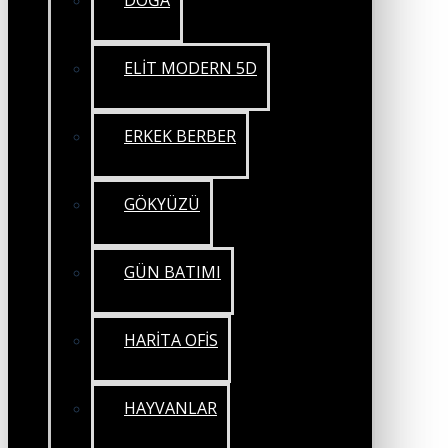
DOĞA
ELİT MODERN 5D
ERKEK BERBER
GÖKYÜZÜ
GÜN BATIMI
HARİTA OFİS
HAYVANLAR