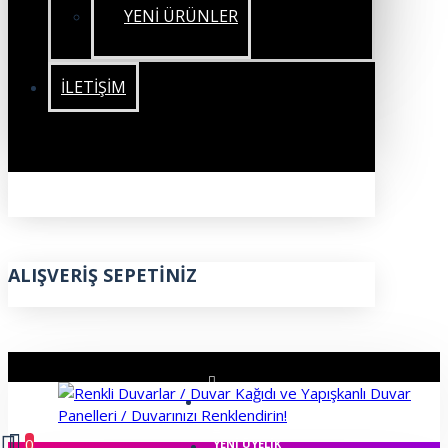
YENİ ÜRÜNLER
İLETIŞIM
ALIŞVERIŞ SEPETINIZ
ÜYE GIRIŞI
0
YENI ÜYELIK