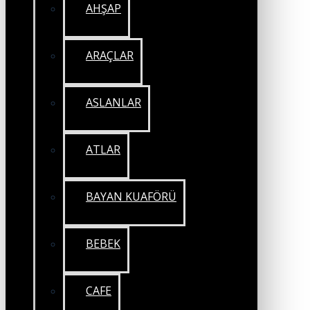
AHŞAP
ARAÇLAR
ASLANLAR
ATLAR
BAYAN KUAFÖRÜ
BEBEK
CAFE