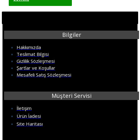
Çıtası Dekoratif Yapışkanlı
Çerçeve Süpürgelik
Yapışkanlı Duvar Çıtası
Süpürgelik Çerçeve Kırık BEYAZ
8cm-110cm
Bilgiler
Hakkımızda
Teslimat Bilgisi
Gizlilik Sözleşmesi
Şartlar ve Koşullar
Mesafeli Satış Sözleşmesi
Müşteri Servisi
İletişim
Ürün İadesi
Site Haritası