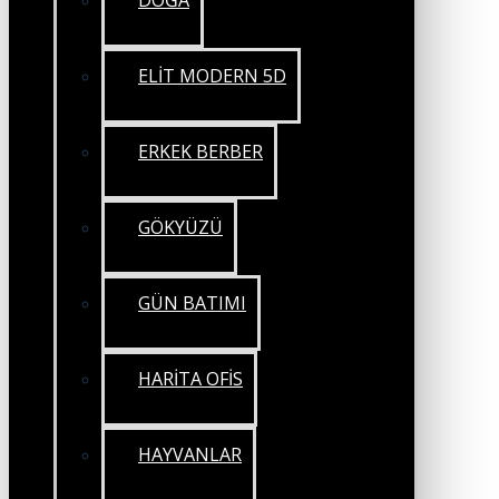
DOĞA
ELİT MODERN 5D
ERKEK BERBER
GÖKYÜZÜ
GÜN BATIMI
HARİTA OFİS
HAYVANLAR