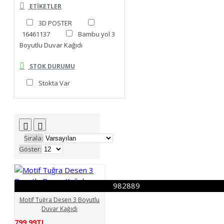
ETIKETLER
3D POSTER
16461137
Bambu yol 3
Boyutlu Duvar Kağıdı
STOK DURUMU
Stokta Var
Sırala:
Göster:
982889
Motif Tuğra Desen 3 Boyutlu
Duvar Kağıdı
799,99TL