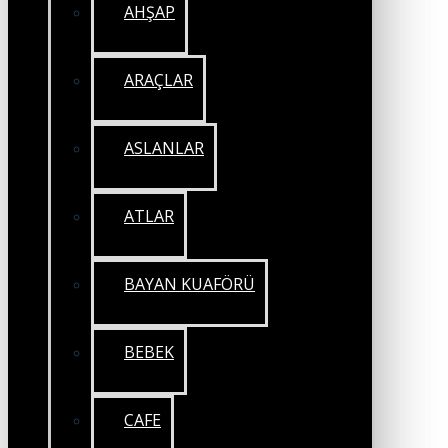
AHŞAP
ARAÇLAR
ASLANLAR
ATLAR
BAYAN KUAFÖRÜ
BEBEK
CAFE