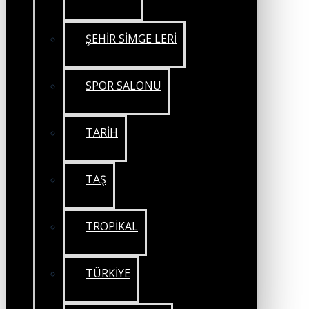
ŞEHİR SİMGE LERİ
SPOR SALONU
TARİH
TAŞ
TROPİKAL
TÜRKİYE