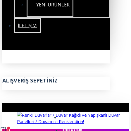
YENİ ÜRÜNLER
İLETIŞIM
ALIŞVERIŞ SEPETINIZ
ÜYE GIRIŞI
0
YENI ÜYELIK