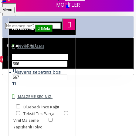
MOTİFLER
Menu
FILTRELEME
Sıfırla
0 ürün - 0,00TL
FIYAT ARALIĞI
0
TL
Alışveriş sepetiniz boş!
TL
MALZEME SEÇINIZ.
Blueback İnce Kağıt
Tekstil Tek Parça
Vinil Malzeme
Yapışkanlı Folyo