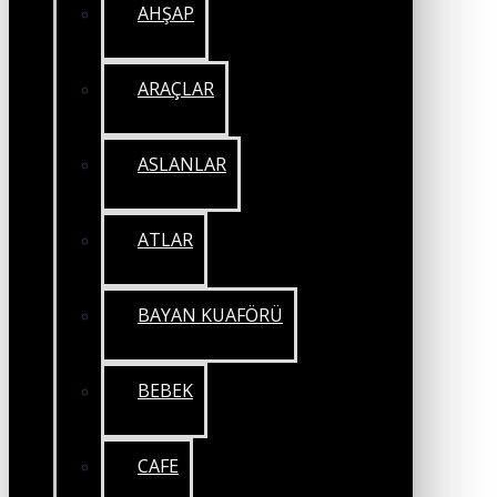
AHŞAP
ARAÇLAR
ASLANLAR
ATLAR
BAYAN KUAFÖRÜ
BEBEK
CAFE