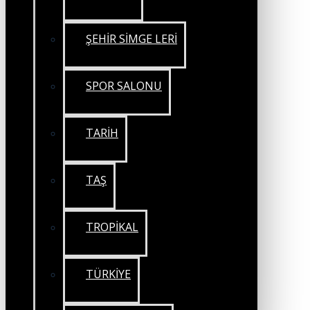
ŞEHİR SİMGE LERİ
SPOR SALONU
TARİH
TAŞ
TROPİKAL
TÜRKİYE