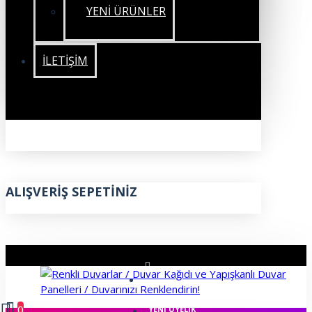
YENİ ÜRÜNLER
İLETIŞIM
ALIŞVERIŞ SEPETINIZ
ÜYE GIRIŞI
0
YENI ÜYELIK