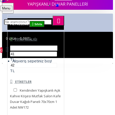
YAPIŞKANLI DUVAR PANELLERİ
Menu
FILTRELEME
Sıfırla
0 ürün - 0,00TL
FIYAT ARALIĞI
0
TL
Alışveriş sepetiniz boş!
TL
ETIKETLER
Kendinden Yapışkanlı Açık
Kahve Köşesi Mutfak Salon Kafe
Duvar Kağıdı Paneli 70x70cm 1
Adet NW172