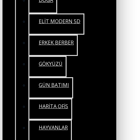
DOĞA
ELİT MODERN 5D
ERKEK BERBER
GÖKYÜZÜ
GÜN BATIMI
HARİTA OFİS
HAYVANLAR