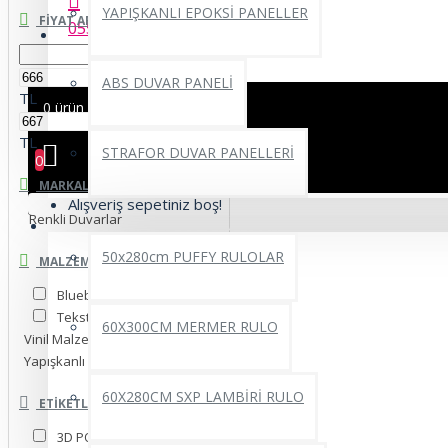
YAPIŞKANLI EPOKSİ PANELLER
FIYAT ARALIĞI
0552 662 22 69
ABS DUVAR PANELİ
TL
0 ürün - 0,00TL
TL
STRAFOR DUVAR PANELLERİ
0
MARKALAR
Alışveriş sepetiniz boş!
Renkli Duvarlar
YAPIŞKANLI RULO ÜRÜNLER
50x280cm PUFFY RULOLAR
MALZEME SEÇINIZ.
Blueback İnce Kağıt
Tekstil Tek Parça
60X300CM MERMER RULO
Vinil Malzeme
Yapışkanlı Folyo
60X280CM SXP LAMBİRİ RULO
ETIKETLER
3D POSTER