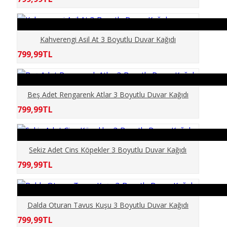
ELİT MODERN 5D
ERKEK BERBER
Kahverengi Asil At 3 Boyutlu Duvar Kağıdı
799,99TL
GÖKYÜZÜ
GÜN BATIMI
Beş Adet Rengarenk Atlar 3 Boyutlu Duvar Kağıdı
799,99TL
HARİTA OFİS
HAYVANLAR
Sekiz Adet Cins Köpekler 3 Boyutlu Duvar Kağıdı
799,99TL
KABARTMA
KIZ ÇOCUK
Dalda Oturan Tavus Kuşu 3 Boyutlu Duvar Kağıdı
799,99TL