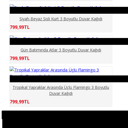
KÖPRÜ
MERMER
Siyah-Beyaz Sisli Kurt 3 Boyutlu Duvar Kağıdı
799,99TL
MOBİLYA
PALMİYE
Gün Batımında Atlar 3 Boyutlu Duvar Kağıdı
799,99TL
PENCERE
ŞEHİR SİMGE LERİ
Tropikal Yapraklar Arasında Üçlü Flamingo 3 Boyutlu
Duvar Kağıdı
SPOR SALONU
799,99TL
TARİH
TAŞ