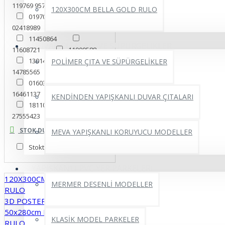
119769 9574
01034844
120X300CM BELLA GOLD RULO
01970483
02418989
10038885
11450864
DUVAR ÇITALARI VE SÜPÜRGELİKLER
11608721
11909588
13014495
POLİMER ÇITA VE SÜPÜRGELİKLER
14785565
15646310
016038759
16461137
17073241
KENDİNDEN YAPIŞKANLI DUVAR ÇITALARI
18110529
27555423
39281133
43298460
STOK DURUMU
MEVA YAPIŞKANLI KORUYUCU MODELLER
44764839
048409770
Stokta Var
53909174
54699962
55192747
YAPIŞKANLI PVC YER PARKELERİ
68934214
120X300CM BELLA GOLD
71034753
74749467
MERMER DESENLİ MODELLER
RULO
74857214
3D POSTER
77034689
77631141
50x280cm PUFFY YAPIŞKANLI
085555390
KLASİK MODEL PARKELER
RULO