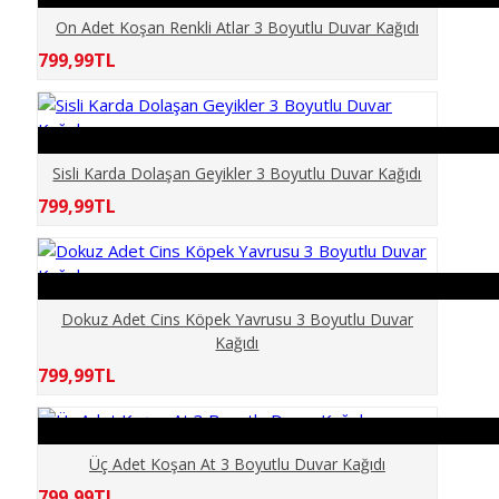
On Adet Koşan Renkli Atlar 3 Boyutlu Duvar Kağıdı
CAFE
799,99TL
ÇİÇEKLER
ÇOCUKLAR
Sisli Karda Dolaşan Geyikler 3 Boyutlu Duvar Kağıdı
799,99TL
DENİZ OKYANUS
DENİZLATI AKVARYUM
Dokuz Adet Cins Köpek Yavrusu 3 Boyutlu Duvar
DERİNLİK
Kağıdı
799,99TL
DİNİ
DOĞA
Üç Adet Koşan At 3 Boyutlu Duvar Kağıdı
799,99TL