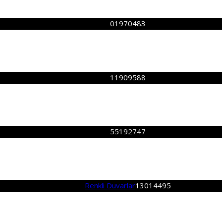
01970483
11909588
55192747
Renkli Duvarlar
13014495