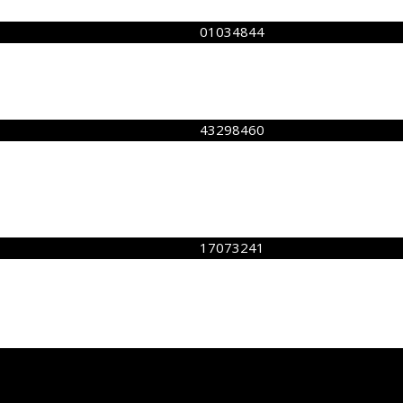
01034844
43298460
17073241