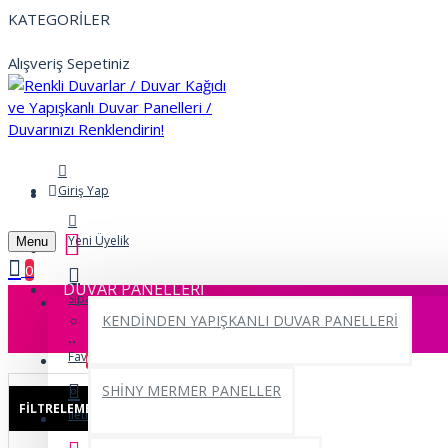
KATEGORİLER
Alışveriş Sepetiniz
Giriş Yap
Yeni Üyelik
Menu
0
DUVAR PANELLERİ
Siparişlerim
KENDİNDEN YAPIŞKANLI DUVAR PANELLERİ
Favorilerim
0
SHİNY MERMER PANELLER
FILTRELEME
Sıfırla
İletişim