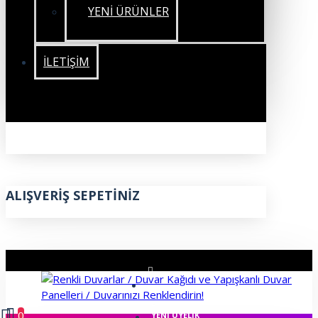
YENİ ÜRÜNLER
İLETIŞIM
ALIŞVERIŞ SEPETINIZ
ÜYE GIRIŞI
0
YENI ÜYELIK