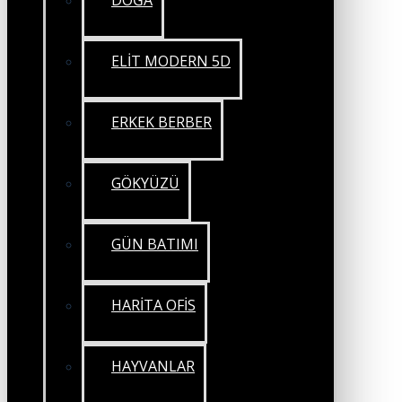
DOĞA
ELİT MODERN 5D
ERKEK BERBER
GÖKYÜZÜ
GÜN BATIMI
HARİTA OFİS
HAYVANLAR