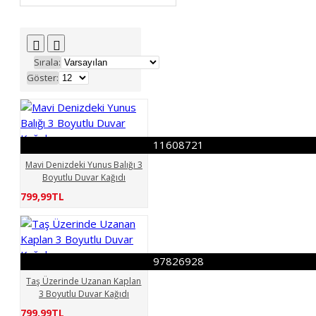
54699962
55192747
68934214
71034753
74749467
74857214
Sırala:
77034689
77631141
Göster:
085555390
86319777
086721784
092361934
133892074
168341634
186647835
11608721
190190613
199998840
Mavi Denizdeki Yunus Balığı 3
229657137
Boyutlu Duvar Kağıdı
260082927
292382829
799,99TL
339621109
366597301
389510236
400790461
403380505
414519511
97826928
415784149
Taş Üzerinde Uzanan Kaplan
436483786
522499696
3 Boyutlu Duvar Kağıdı
683693050
Bambu
799,99TL
yol 3 Boyutlu Duvar Kağıdı