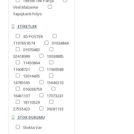
Tekstil Tek Parça
Vinil Malzeme
Yapışkanlı Folyo
ETIKETLER
3D POSTER
119769 9574
01034844
01970483
02418989
10038885
11450864
11608721
11909588
13014495
14785565
15646310
016038759
16461137
17073241
18110529
27555423
39281133
43298460
STOK DURUMU
44764839
048409770
Stokta Var
53909174