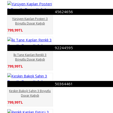
45624656
Yürüyen Kaplan Posteri 3
Boyutlu Duvar Kağıdı
799,99TL
92244595
İki Tane Kaplan Renkli 3
Boyutlu Duvar Kağıdı
799,99TL
50364461
Keskin Bakışlı Şahin 3 Boyutlu
Duvar Kağıdı
799,99TL