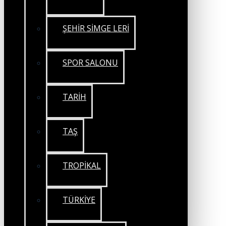
ŞEHİR SİMGE LERİ
SPOR SALONU
TARİH
TAŞ
TROPİKAL
TÜRKİYE