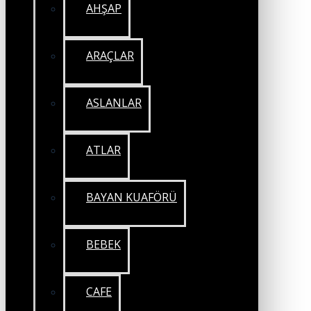
AHŞAP
ARAÇLAR
ASLANLAR
ATLAR
BAYAN KUAFÖRÜ
BEBEK
CAFE