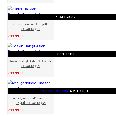
Havanlar 3 Boyutlu Duvar
Kağıdı
Hayvanlar 3
Boyutlu Duvar Kağıdı
99436878
Hayvnlar 3 Boyutlu Duvar
Yunus Balıkları 3 Boyutlu
Kağıdı
Hyavanlar 3
Duvar Kağıdı
Boyutlu Duvar Kağıdı
799,99TL
Papağan Renkli
37201181
Keskin Bakışlı Aslan 3 Boyutlu
Duvar Kağıdı
799,99TL
Renkli Duvarlar
49910303
Ada İçerisindeDinazor 3
Boyutlu Duvar Kağıdı
799,99TL