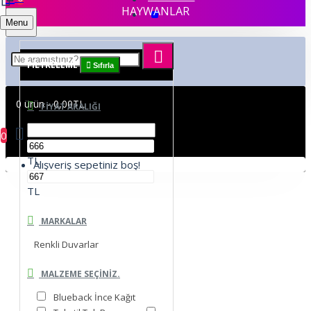
HAYWANLAR
Menu
FILTRELEME
Sıfırla
0 ürün - 0,00TL
FIYAT ARALIĞI
0
TL
Alışveriş sepetiniz boş!
TL
MARKALAR
Renkli Duvarlar
MALZEME SEÇINIZ.
Blueback İnce Kağıt